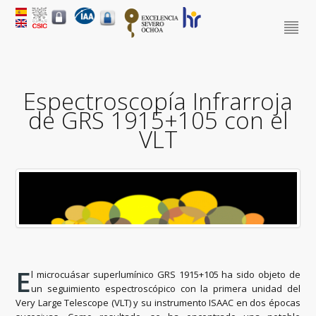
Espectroscopía Infrarroja
de GRS 1915+105 con el
VLT
E
l microcuásar superlumínico GRS 1915+105 ha sido objeto de
un seguimiento espectroscópico con la primera unidad del
Very Large Telescope (VLT) y su instrumento ISAAC en dos épocas