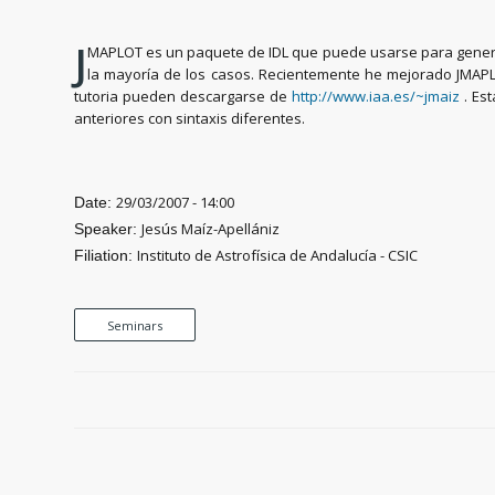
J
MAPLOT es un paquete de IDL que puede usarse para generar 
la mayoría de los casos. Recientemente he mejorado JMAPLO
tutoria pueden descargarse de
http://www.iaa.es/~jmaiz
. Es
anteriores con sintaxis diferentes.
29/03/2007 - 14:00
Date:
Jesús Maíz-Apellániz
Speaker:
Instituto de Astrofísica de Andalucía - CSIC
Filiation:
Seminars