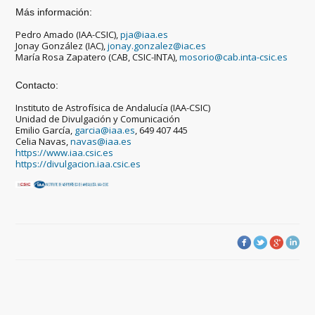
Más información:
Pedro Amado (IAA-CSIC),
pja@iaa.es
Jonay González (IAC),
jonay.gonzalez@iac.es
María Rosa Zapatero (CAB, CSIC-INTA),
mosorio@cab.inta-csic.es
Contacto:
Instituto de Astrofísica de Andalucía (IAA-CSIC)
Unidad de Divulgación y Comunicación
Emilio García,
garcia@iaa.es
, 649 407 445
Celia Navas,
navas@iaa.es
https://www.iaa.csic.es
https://divulgacion.iaa.csic.es