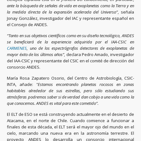
ante la búsqueda de señales de vida en exoplanetas como la Tierra y en
la medida directa de la expansión acelerada del Universo”
, señala
Jonay González, investigador del IAC y representante español en
el Consejo de ANDES.
“Tanto en sus objetivos científicos como en su diseño tecnológico, ANDES
se beneficiará de la experiencia adquirida por el IAA-CSIC en
CARMENES
, uno de los espectrógrafos detectores de exoplanetas de
mayor éxito de los últimos años”,
declara Pedro Amado, investigador
del IAA-CSIC y representante del CSIC en el comité de dirección del
consorcio ANDES.
María Rosa Zapatero Osorio, del Centro de Astrobiología, CSIC-
INTA, añade:
"Estamos encontrando planetas rocosos en zonas
habitables alrededor de sus estrellas, pero sólo estudiando sus
atmósferas podremos saber si de verdad dan cobijo a una vida como la
que conocemos. ANDES es vital para este cometido”.
El ELT de ESO se está construyendo actualmente en el desierto de
Atacama, en el norte de Chile. Cuando comience a funcionar a
finales de esta década, el ELT será el mayor ojo del mundo en el
cielo, marcando una nueva era en la astronomía terrestre. El
proyecto ANDES lo desarrolla un consorcio internacional