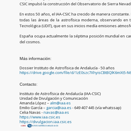
CSIC impulsó la construcción del Observatorio de Sierra Neva
En estos 50 años, el IAA-CSIC ha crecido de manera constante.
todas las áreas de la astrofísica moderna, observando en t
Tecnológica (UDIT), que en sus inicios medía emisiones atmosf
España ocupa actualmente la séptima posición mundial en canti
del cosmos.
Más información:
Dossier Instituto de Astrofísica de Andalucía - 50 años
https://drive.google.com/file/d/1zE0szc7XhyisCBtBQlK6mXt5-N
Contacto:
Instituto de Astrofísica de Andalucía (IAA-CSIC)
Unidad de Divulgación y Comunicación
Amanda López –
alm@iaa.es
Emilio García –
garcia@iaa.es
- 649 407 445 (vía whatssap)
Celia Navas -
navas@iaa.es
https://www.iaa.csic.es
https://divulgacion.iaa.csic.es