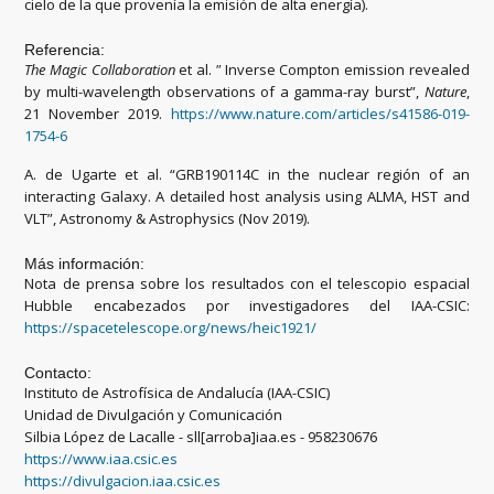
cielo de la que provenía la emisión de alta energía).
Referencia:
The Magic Collaboration
et al.
"
Inverse Compton emission revealed
by multi-wavelength observations of a gamma-ray burst”,
Nature
,
21 November 2019.
https://www.nature.com/articles/s41586-019-
1754-6
A. de Ugarte et al. “GRB190114C in the nuclear región of an
interacting Galaxy. A detailed host analysis using ALMA, HST and
VLT”, Astronomy & Astrophysics (Nov 2019).
Más información:
Nota de prensa sobre los resultados con el telescopio espacial
Hubble encabezados por investigadores del IAA-CSIC:
https://spacetelescope.org/news/heic1921/
Contacto:
Instituto de Astrofísica de Andalucía (IAA-CSIC)
Unidad de Divulgación y Comunicación
Silbia López de Lacalle - sll[arroba]iaa.es - 958230676
https://www.iaa.csic.es
https://divulgacion.iaa.csic.es