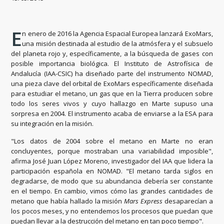
E
n enero de 2016 la Agencia Espacial Europea lanzará ExoMars,
una misión destinada al estudio de la atmósfera y el subsuelo
del planeta rojo y, específicamente, a la búsqueda de gases con
posible importancia biológica. El Instituto de Astrofísica de
Andalucía (IAA-CSIC) ha diseñado parte del instrumento NOMAD,
una pieza clave del orbital de ExoMars específicamente diseñada
para estudiar el metano, un gas que en la Tierra producen sobre
todo los seres vivos y cuyo hallazgo en Marte supuso una
sorpresa en 2004. El instrumento acaba de enviarse a la ESA para
su integración en la misión.
"Los datos de 2004 sobre el metano en Marte no eran
concluyentes, porque mostraban una variabilidad imposible",
afirma José Juan López Moreno, investigador del IAA que lidera la
participación española en NOMAD. "El metano tarda siglos en
degradarse, de modo que su abundancia debería ser constante
en el tiempo. En cambio, vimos cómo las grandes cantidades de
metano que había hallado la misión
Mars Express
desaparecían a
los pocos meses, y no entendemos los procesos que puedan que
puedan llevar a la destrucción del metano en tan poco tiempo".