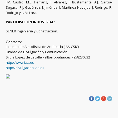
J.M. Castro, M.L. Herranz, F. Alvarez, I. Bustamante, A.J. García-
Segura, P.J. Gutiérrez, J. Jiménez, I. Martínez-Navajas, J. Rodrigo, R.
Rodrigo y L. M. Lara.
PARTICIPACIÓN INDUSTRIAL:
SENER Ingeniería y Construcción.
Contacto:
Instituto de Astrofísica de Andalucía (IAA-CSIC)
Unidad de Divulgación y Comunicación
Silbia López de Lacalle - sll[arroba]iaa.es - 958230532
http://www.iaa.es
http://divulgacion.iaa.es