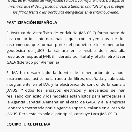
(izda). En el modelo de integración se observa mejor el disco portafiltros,
mientras que el de ingeniería muestra también una “aleta” que protege
los filtros frente a las partículas energéticas en el entorno joviano.
PARTICIPACIÓN ESPAÑOLA
El Instituto de Astrofísica de Andalucía (IAA-CSIC) forma parte de
los consorcios internacionales que construyen dos de los
instrumentos que forman parte del paquete de instrumentación
geodésica de JUICE: la cámara en el visible de media-alta
resolución espacial JANUS (liderada por Italia) y el altímetro láser
GALA (liderado por Alemania).
El IAA ha desarrollado la fuente de alimentación de ambos
instrumentos, así como la rueda de filtros, diseñada y fabricada
íntegramente en el IAA, y la electrónica de control de la cámara
JANUS. "Todos los ensayos eléctricos y mecánicos se han
realizado con éxito y los modelos están listos para entregarse a
la Agencia Espacial Alemana en el caso de GALA, y a la empresa
Leonardo contratada por la Agencia Espacial Italiana en el caso de
JANUS. Pero esto es solo el principio", concluye Lara (IAA-CSIC).
EQUIPO JUICE EN EL IAA: