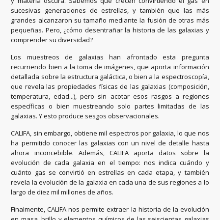
y materia oscura. Sabemos que crecen convirtiendo el gas en
sucesivas generaciones de estrellas, y también que las más
grandes alcanzaron su tamaño mediante la fusión de otras más
pequeñas. Pero, ¿cómo desentrañar la historia de las galaxias y
comprender su diversidad?
Los muestreos de galaxias han afrontado esta pregunta
recurriendo bien a la toma de imágenes, que aporta información
detallada sobre la estructura galáctica, o bien a la espectroscopía,
que revela las propiedades físicas de las galaxias (composición,
temperatura, edad...), pero sin acotar esos rasgos a regiones
específicas o bien muestreando solo partes limitadas de las
galaxias. Y esto produce sesgos observacionales.
CALIFA, sin embargo, obtiene mil espectros por galaxia, lo que nos
ha permitido conocer las galaxias con un nivel de detalle hasta
ahora inconcebible. Además, CALIFA aporta datos sobre la
evolución de cada galaxia en el tiempo: nos indica cuándo y
cuánto gas se convirtió en estrellas en cada etapa, y también
revela la evolución de la galaxia en cada una de sus regiones a lo
largo de diez mil millones de años.
Finalmente, CALIFA nos permite extraer la historia de la evolución
en masa, brillo y elementos químicos de las seiscientas galaxias