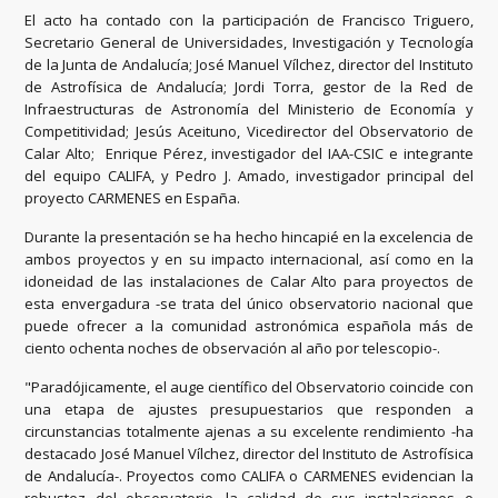
El acto ha contado con la participación de Francisco Triguero,
Secretario General de Universidades, Investigación y Tecnología
de la Junta de Andalucía; José Manuel Vílchez, director del Instituto
de Astrofísica de Andalucía; Jordi Torra, gestor de la Red de
Infraestructuras de Astronomía del Ministerio de Economía y
Competitividad; Jesús Aceituno, Vicedirector del Observatorio de
Calar Alto; Enrique Pérez, investigador del IAA-CSIC e integrante
del equipo CALIFA, y Pedro J. Amado, investigador principal del
proyecto CARMENES en España.
Durante la presentación se ha hecho hincapié en la excelencia de
ambos proyectos y en su impacto internacional, así como en la
idoneidad de las instalaciones de Calar Alto para proyectos de
esta envergadura -se trata del único observatorio nacional que
puede ofrecer a la comunidad astronómica española más de
ciento ochenta noches de observación al año por telescopio-.
"Paradójicamente, el auge científico del Observatorio coincide con
una etapa de ajustes presupuestarios que responden a
circunstancias totalmente ajenas a su excelente rendimiento -ha
destacado José Manuel Vílchez, director del Instituto de Astrofísica
de Andalucía-. Proyectos como CALIFA o CARMENES evidencian la
robustez del observatorio, la calidad de sus instalaciones e