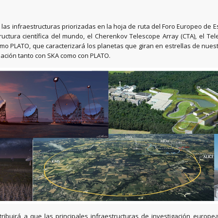
as infraestructuras priorizadas en la hoja de ruta del Foro Europeo de Estr
ructura científica del mundo, el Cherenkov Telescope Array (CTA), el T
o PLATO, que caracterizará los planetas que giran en estrellas de nuestro
relación tanto con SKA como con PLATO.
tribuirá a que las principales infraestructuras de investigación euro