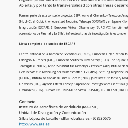
Abierta, y por tanto la transversalidad con otras líneas desarro
Forman parte de este consorcio proyectos ESFRI como el Cherenkov Telescope Array (
(HL-LHC), el Cubic-kilometre-sized Neutrino Telescope (KM3NeT) y el Square Kil
la agrupación ESCAPE. El European Virtual Observatory (EURO-VO) también está 
observatorios de Paranal y La Silla), infraestructuras de investigación tales como e
Lista completa de socios de ESCAPE
Centre National de la Recherche Scientifique (CNRS), European Organization fo
Erlangen- Nürnberg (FAU), European Southern Observatory (ESO), The Square Kil
Torvergata (UNITOV), Leibniz-Institut für Astrophysik Potsdam (AIP), Istituto Naz
Gesellschaft zur Förderung der Wissenschaften EV (MPG), Stiftung Kiepenheue
(UEDIN), Istituto Nazionale di Fisica Nucleare (INFN), Joint Institute for Very 
University (OU), Agencia Estatal Consejo Superior de Investigaciones Cientifica
Groningen (RUG), Surfsara BV, TRUST-IT Services (TRUST-IT), OROBIX Srl (OROBI
Contacto:
Instituto de Astrofísica de Andalucía (IAA-CSIC)
Unidad de Divulgación y Comunicación
Silbia López de Lacalle - sll[arroba]iaa.es - 958230676
http://www.iaa.es