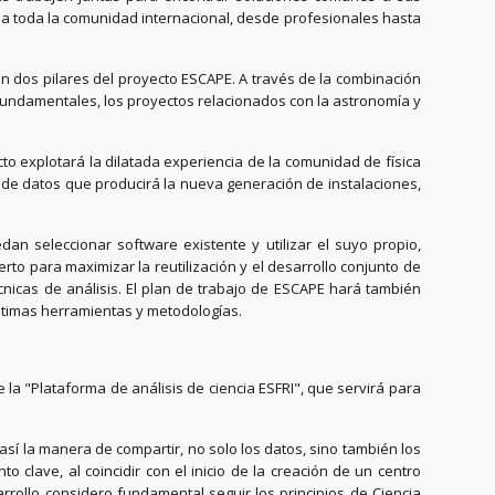
l a toda la comunidad internacional, desde profesionales hasta
on dos pilares del proyecto ESCAPE. A través de la combinación
 fundamentales, los proyectos relacionados con la astronomía y
ecto explotará la dilatada experiencia de la comunidad de física
a de datos que producirá la nueva generación de instalaciones,
an seleccionar software existente y utilizar el suyo propio,
to para maximizar la reutilización y el desarrollo conjunto de
cnicas de análisis. El plan de trabajo de ESCAPE hará también
 últimas herramientas y metodologías.
e la "Plataforma de análisis de ciencia ESFRI", que servirá para
sí la manera de compartir, no solo los datos, sino también los
 clave, al coincidir con el inicio de la creación de un centro
rollo considero fundamental seguir los principios de Ciencia