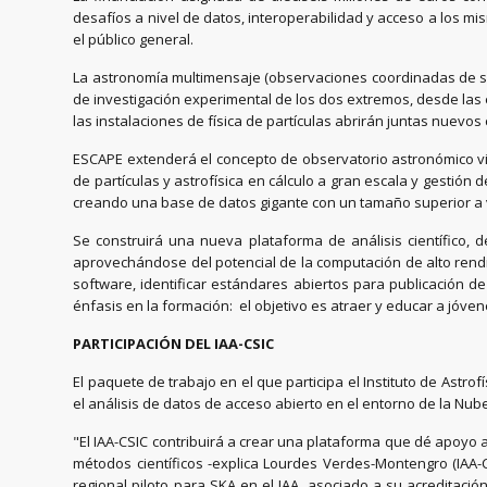
desafíos a nivel de datos, interoperabilidad y acceso a los m
el público general.
La astronomía multimensaje (observaciones coordinadas de seña
de investigación experimental de los dos extremos, desde las 
las instalaciones de física de partículas abrirán juntas nuevo
ESCAPE extenderá el concepto de observatorio astronómico virtua
de partículas y astrofísica en cálculo a gran escala y gestió
creando una base de datos gigante con un tamaño superior a 
Se construirá una nueva plataforma de análisis científico, 
aprovechándose del potencial de la computación de alto rendim
software, identificar estándares abiertos para publicación d
énfasis en la formación: el objetivo es atraer y educar a jóven
PARTICIPACIÓN DEL IAA-CSIC
El paquete de trabajo en el que participa el Instituto de Astro
el análisis de datos de acceso abierto en el entorno de la Nub
"El IAA-CSIC contribuirá a crear una plataforma que dé apoyo 
métodos científicos -explica Lourdes Verdes-Montengro (IAA-CS
regional piloto para SKA en el IAA, asociado a su acreditac