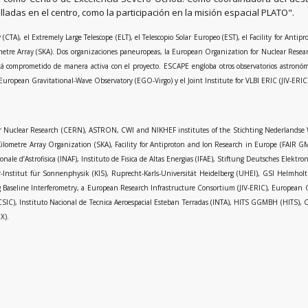
lladas en el centro, como la participación en la misión espacial PLATO".
CTA), el Extremely Large Telescope (ELT), el Telescopio Solar Europeo (EST), el Facility for Ant
ometre Array (SKA). Dos organizaciones paneuropeas, la European Organization for Nuclear Re
comprometido de manera activa con el proyecto. ESCAPE engloba otros observatorios astronóm
l European Gravitational-Wave Observatory (EGO-Virgo) y el Joint Institute for VLBI ERIC (JIV-ERIC
r Nuclear Research (CERN), ASTRON, CWI and NIKHEF institutes of the Stichting Nederlandse 
ometre Array Organization (SKA), Facility for Antiproton and Ion Research in Europe (FAIR GM
ionale d’Astrofisica (INAF), Instituto de Fisica de Altas Energias (IFAE), Stiftung Deutsches E
r-Institut für Sonnenphysik (KIS), Ruprecht-Karls-Universität Heidelberg (UHEI), GSI Helmh
Long Baseline Interferometry, a European Research Infrastructure Consortium (JIV-ERIC), Europea
s (CSIC), Instituto Nacional de Tecnica Aeroespacial Esteban Terradas (INTA), HITS GGMBH (HI
X).