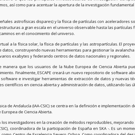
ismos, así como para acentuar la apertura de la investigación fundamenta
les astrofísicas dispares) y la física de partículas con aceleradores s
estructuras a gran escala en el universo observable hasta las partículas
s caminos en el conocimiento del universo.
l a la física solar, la física de partículas y las astropartículas. El proy
n de datos, construyendo nuevas herramientas para gestionar la avalanch
varios exabytes y federando centros de datos nacionales y regionales.
de manera que los usuarios de la Nube Europea de Ciencia Abierta pued
iento. Finalmente, ESCAPE creará un nuevo repositorio de software abier
e software e investigar herramientas de extracción de datos y nuevas té
es científicos en ciencia abierta y administración de datos, utilizando las
física de Andalucía (IAA-CSIC) se centra en la definición e implementación d
e Europea de Ciencia Abierta.
a los investigadores en la creación de métodos reproducibles, mejorando a
IC), coordinadora de la participación de España en SKA -. Es un momento
ión como Centro de Excelencia Severo Ochoa. Como coordinadora del desar