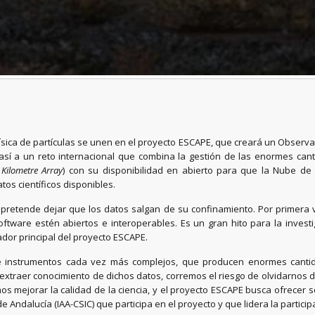
sica de partículas se unen en el proyecto ESCAPE, que creará un Observatori
de así a un reto internacional que combina la gestión de las enormes c
Kilometre Array
) con su disponibilidad en abierto para que la Nube de
tos científicos disponibles.
retende dejar que los datos salgan de su confinamiento. Por primera v
tware estén abiertos e interoperables. Es un gran hito para la invest
ador principal del proyecto ESCAPE.
 de instrumentos cada vez más complejos, que producen enormes cant
extraer conocimiento de dichos datos, corremos el riesgo de olvidarnos d
s mejorar la calidad de la ciencia, y el proyecto ESCAPE busca ofrecer s
e Andalucía (IAA-CSIC) que participa en el proyecto y que lidera la partic