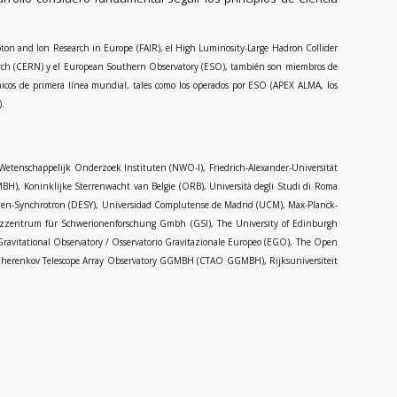
iproton and Ion Research in Europe (FAIR), el High Luminosity-Large Hadron Collider
search (CERN) y el European Southern Observatory (ESO), también son miembros de
icos de primera línea mundial, tales como los operados por ESO (APEX ALMA, los
).
Wetenschappelijk Onderzoek Instituten (NWO-I), Friedrich-Alexander-Universität
BH), Koninklijke Sterrenwacht van Belgie (ORB), Università degli Studi di Roma
lektronen-Synchrotron (DESY), Universidad Complutense de Madrid (UCM), Max-Planck-
oltzzentrum für Schwerionenforschung Gmbh (GSI), The University of Edinburgh
n Gravitational Observatory / Osservatorio Gravitazionale Europeo (EGO), The Open
TS), Cherenkov Telescope Array Observatory GGMBH (CTAO GGMBH), Rijksuniversiteit