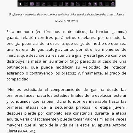
Gráfico que muestra los distintos caminos evolutivos de las estrellas dependiendo de su masa. Fuente:
NASA/CXC/M. Weiss
Esta memoria (en términos matemáticos, la función gamma)
guarda relación con tres parámetros estelares: por un lado, la
energía potencial de la estrella, que surge del hecho de que sea
una esfera de gas autogravitante; por otro, su momento de
inercia, que describe su resistencia a girar y está ligado a cómo se
distribuye la masa en su interior (algo parecido al caso de una
patinadora, que puede modificar su velocidad de rotación
estirando o contrayendo los brazos); y, finalmente, el grado de
compacidad.
"Hemos estudiado el comportamiento de gamma desde las
primeras fases hasta los estadios finales de la evolución estelar
y concluimos que, si bien dicha función es invariable hasta las
primeras etapas de la secuencia principal, o etapa juvenil,
después pierde por completo esa constancia durante la etapa
adulta, varía drásticamente y puede tomar valores miles de veces
mayores que al inicio de la vida de la estrella”, apunta Antonio
Claret (IAA-CSIC).