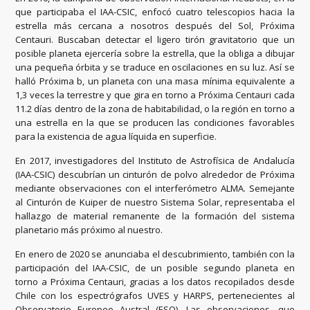
que participaba el IAA-CSIC, enfocó cuatro telescopios hacia la
estrella más cercana a nosotros después del Sol, Próxima
Centauri. Buscaban detectar el ligero tirón gravitatorio que un
posible planeta ejercería sobre la estrella, que la obliga a dibujar
una pequeña órbita y se traduce en oscilaciones en su luz. Así se
halló Próxima b, un planeta con una masa mínima equivalente a
1,3 veces la terrestre y que gira en torno a Próxima Centauri cada
11.2 días dentro de la zona de habitabilidad, o la región en torno a
una estrella en la que se producen las condiciones favorables
para la existencia de agua líquida en superficie.
En 2017, investigadores del Instituto de Astrofísica de Andalucía
(IAA-CSIC) descubrían un cinturón de polvo alrededor de Próxima
mediante observaciones con el interferómetro ALMA. Semejante
al Cinturón de Kuiper de nuestro Sistema Solar, representaba el
hallazgo de material remanente de la formación del sistema
planetario más próximo al nuestro.
En enero de 2020 se anunciaba el descubrimiento, también con la
participación del IAA-CSIC, de un posible segundo planeta en
torno a Próxima Centauri, gracias a los datos recopilados desde
Chile con los espectrógrafos UVES y HARPS, pertenecientes al
Observatorio Europeo Austral (ESO). Las observaciones, que