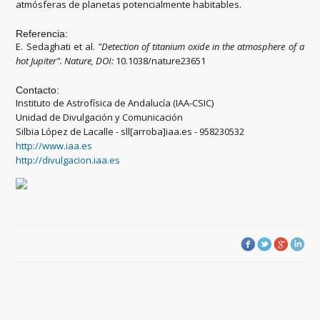
atmósferas de planetas potencialmente habitables.
Referencia:
E. Sedaghati et al.
"
Detection of titanium oxide in the atmosphere of a
hot Jupiter
"
.
Nature, DOI:
10.1038/nature23651
Contacto:
Instituto de Astrofísica de Andalucía (IAA-CSIC)
Unidad de Divulgación y Comunicación
Silbia López de Lacalle - sll[arroba]iaa.es - 958230532
http://www.iaa.es
http://divulgacion.iaa.es