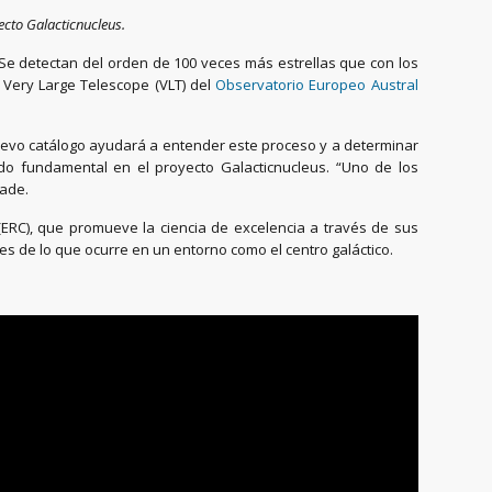
ecto Galacticnucleus.
 Se detectan del orden de 100 veces más estrellas que con los
o Very Large Telescope (VLT) del
Observatorio Europeo Austral
 nuevo catálogo ayudará a entender este proceso y a determinar
sido fundamental en el proyecto Galacticnucleus. “Uno de los
ñade.
ERC), que promueve la ciencia de excelencia a través de sus
s de lo que ocurre en un entorno como el centro galáctico.