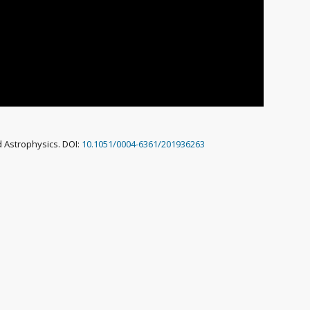
 Astrophysics. DOI:
10.1051/0004-6361/201936263