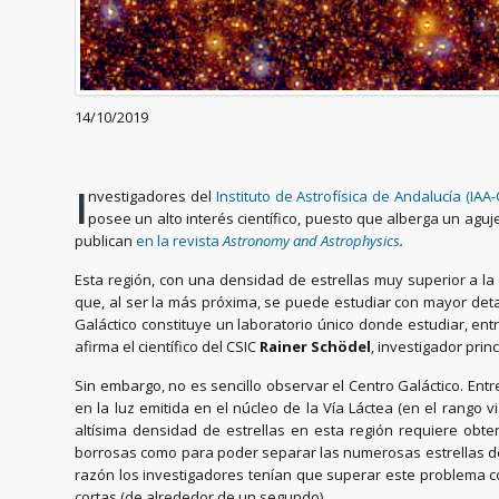
14/10/2019
I
nvestigadores del
Instituto de Astrofísica de Andalucía (IAA-
posee un alto interés científico, puesto que alberga un ag
publican
en la revista
Astronomy and Astrophysics
.
Esta región, con una densidad de estrellas muy superior a la
que, al ser la más próxima, se puede estudiar con mayor detalle
Galáctico constituye un laboratorio único donde estudiar, en
afirma el científico del CSIC
Rainer Schödel
, investigador prin
Sin embargo, no es sencillo observar el Centro Galáctico. En
en la luz emitida en el núcleo de la Vía Láctea (en el rango 
altísima densidad de estrellas en esta región requiere ob
borrosas como para poder separar las numerosas estrellas déb
razón los investigadores tenían que superar este problema c
cortas (de alrededor de un segundo).