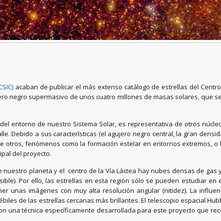
CSIC)
acaban de publicar el más extenso catálogo de estrellas del Centro 
ujero negro supermasivo de unos cuatro millones de masas solares, que s
 del entorno de nuestro Sistema Solar, es representativa de otros núcleo
. Debido a sus características (el agujero negro central, la gran densidad 
tre otros, fenómenos como la formación estelar en entornos extremos, o 
cipal del proyecto.
tre nuestro planeta y el centro de la Vía Láctea hay nubes densas de ga
visible). Por ello, las estrellas en esta región sólo se pueden estudiar en
tener unas imágenes con muy alta resolución angular (nitidez). La infl
iles de las estrellas cercanas más brillantes. El telescopio espacial H
on una técnica específicamente desarrollada para este proyecto que reco