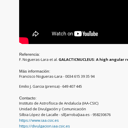
Referencia:
F. Nogueras-Lara et al.
GALACTICNUCLEUS: A high angular re
Más información:
Francisco Nogueras-Lara - 0034 615 39 35 94
Emilio J. Garcia (prensa) - 649 407 445
Contacto:
Instituto de Astrofísica de Andalucía (IAA-CSIC)
Unidad de Divulgación y Comunicación
Silbia López de Lacalle - sll[arroba]iaa.es - 958230676
https://www.iaa.csic.es
https://divulgacion.iaa.csic.es