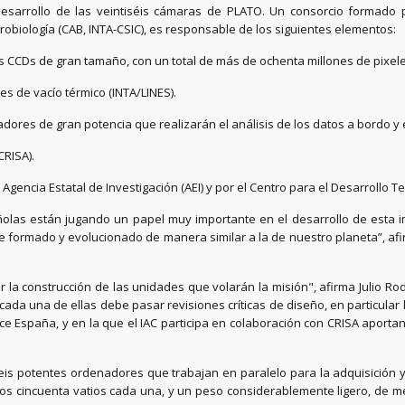
 desarrollo de las veintiséis cámaras de PLATO. Un consorcio formado 
robiología (CAB, INTA-CSIC), es responsable de los siguientes elementos:
as CCDs de gran tamaño, con un total de más de ochenta millones de pixel
es de vacío térmico (INTA/LINES).
ores de gran potencia que realizarán el análisis de los datos a bordo y e
CRISA).
gencia Estatal de Investigación (AEI) y por el Centro para el Desarrollo Tec
añolas están jugando un papel muy importante en el desarrollo de esta i
se formado y evolucionado de manera similar a la de nuestro planeta”, afi
 la construcción de las unidades que volarán la misión", afirma Julio Rodr
 cada una de ellas debe pasar revisiones críticas de diseño, en particular 
pace España, y en la que el IAC participa en colaboración con CRISA aport
is potentes ordenadores que trabajan en paralelo para la adquisición y 
 cincuenta vatios cada una, y un peso considerablemente ligero, de meno