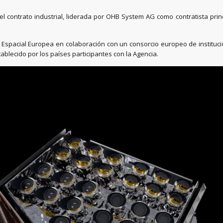
l contrato industrial, liderada por OHB System AG como contratista prin
ia Espacial Europea en colaboración con un consorcio europeo de instituc
ablecido por los países participantes con la Agencia.