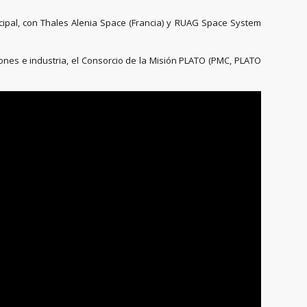
cipal, con Thales Alenia Space (Francia) y RUAG Space System
iones e industria, el Consorcio de la Misión PLATO (PMC, PLATO