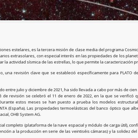
ciones estelares, es la tercera misión de clase media del programa Cosmic 
rios extrasolares, con especial interés en las propiedades de los planeta
 la actividad sísmica de las estrellas, lo que permite la caracterización pre
o, una revisión clave que se estableció específicamente para PLATO de
o entre julio y diciembre de 2021, ha sido llevada a cabo por más de cie
é de revisión se celebró el 11 de enero de 2022, en la que se verificó 
urante estos meses se han puesto a prueba los modelos estructurales
INTA (España). Las propiedades termoelásticas del banco óptico que al
pacial, OHB System AG.
al completo (plataforma de la nave espacial y módulo de carga útil), confi
atención a la producción en serie de las veintiséis cámaras) y la solidez de