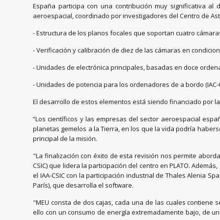
España participa con una contribución muy significativa al
aeroespacial, coordinado por investigadores del Centro de Ast
- Estructura de los planos focales que soportan cuatro cámar
- Verificación y calibración de diez de las cámaras en condicion
- Unidades de electrónica principales, basadas en doce ordenad
- Unidades de potencia para los ordenadores de a bordo (IAC-
El desarrollo de estos elementos está siendo financiado por la A
“Los científicos y las empresas del sector aeroespacial esp
planetas gemelos a la Tierra, en los que la vida podría haber
principal de la misión.
"La finalización con éxito de esta revisión nos permite abordar
CSIC) que lidera la participación del centro en PLATO. Además,
el IAA-CSIC con la participación industrial de Thales Alenia S
París), que desarrolla el software.
"MEU consta de dos cajas, cada una de las cuales contiene se
ello con un consumo de energía extremadamente bajo, de unos