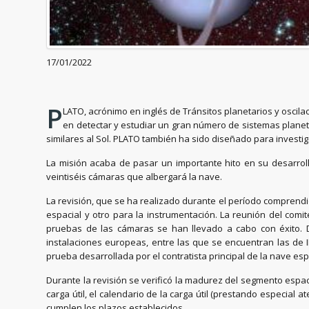
17/01/2022
P
LATO, acrónimo en inglés de Tránsitos planetarios y oscila
en detectar y estudiar un gran número de sistemas planeta
similares al Sol. PLATO también ha sido diseñado para investigar
La misión acaba de pasar un importante hito en su desarroll
veintiséis cámaras que albergará la nave.
La revisión, que se ha realizado durante el período comprendid
espacial y otro para la instrumentación. La reunión del comit
pruebas de las cámaras se han llevado a cabo con éxito. D
instalaciones europeas, entre las que se encuentran las de 
prueba desarrollada por el contratista principal de la nave es
Durante la revisión se verificó la madurez del segmento espaci
carga útil, el calendario de la carga útil (prestando especial 
cumplen los plazos establecidos.