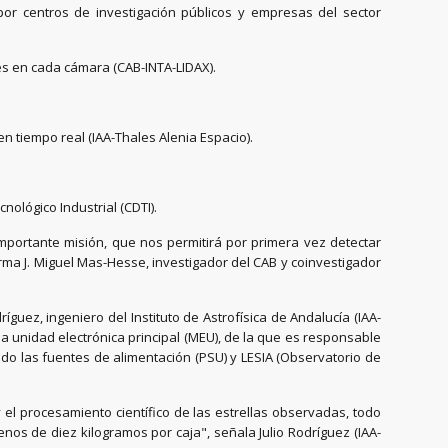
por centros de investigación públicos y empresas del sector
es en cada cámara (CAB-INTA-LIDAX).
n tiempo real (IAA-Thales Alenia Espacio).
nológico Industrial (CDTI).
mportante misión, que nos permitirá por primera vez detectar
rma J. Miguel Mas-Hesse, investigador del CAB y coinvestigador
íguez, ingeniero del Instituto de Astrofísica de Andalucía (IAA-
la unidad electrónica principal (MEU), de la que es responsable
ando las fuentes de alimentación (PSU) y LESIA (Observatorio de
el procesamiento científico de las estrellas observadas, todo
s de diez kilogramos por caja", señala Julio Rodríguez (IAA-