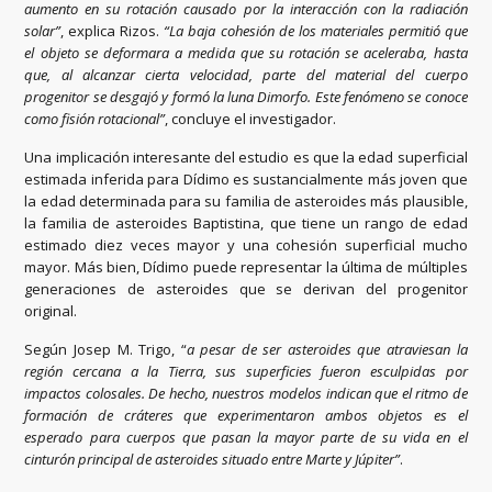
aumento en su rotación causado por la interacción con la radiación
solar”
, explica Rizos.
“La baja cohesión de los materiales permitió que
el objeto se deformara a medida que su rotación se aceleraba, hasta
que, al alcanzar cierta velocidad, parte del material del cuerpo
progenitor se desgajó y formó la luna Dimorfo. Este fenómeno se conoce
como fisión rotacional”
, concluye el investigador.
Una implicación interesante del estudio es que la edad superficial
estimada inferida para Dídimo es sustancialmente más joven que
la edad determinada para su familia de asteroides más plausible,
la familia de asteroides Baptistina, que tiene un rango de edad
estimado diez veces mayor y una cohesión superficial mucho
mayor. Más bien, Dídimo puede representar la última de múltiples
generaciones de asteroides que se derivan del progenitor
original.
Según Josep M. Trigo, “
a pesar de ser asteroides que atraviesan la
región cercana a la Tierra, sus superficies fueron esculpidas por
impactos colosales. De hecho, nuestros modelos indican que el ritmo de
formación de cráteres que experimentaron ambos objetos es el
esperado para cuerpos que pasan la mayor parte de su vida en el
cinturón principal de asteroides situado entre Marte y Júpiter”
.