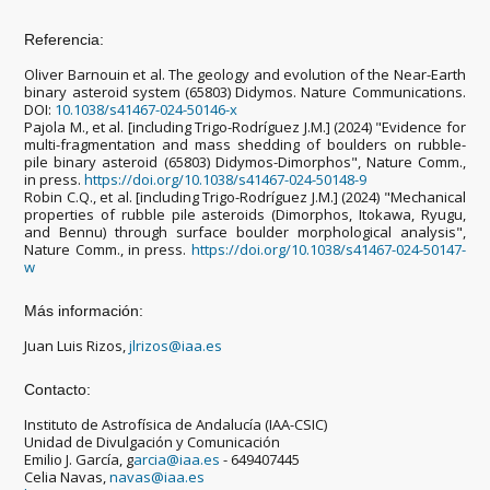
Referencia:
Oliver Barnouin et al. The geology and evolution of the Near-Earth
binary asteroid system (65803) Didymos. Nature Communications.
DOI:
10.1038/s41467-024-50146-x
Pajola M., et al. [including Trigo-Rodríguez J.M.] (2024) "Evidence for
multi-fragmentation and mass shedding of boulders on rubble-
pile binary asteroid (65803) Didymos-Dimorphos", Nature Comm.,
in press.
https://doi.org/10.1038/s41467-024-50148-9
Robin C.Q., et al. [including Trigo-Rodríguez J.M.] (2024) "Mechanical
properties of rubble pile asteroids (Dimorphos, Itokawa, Ryugu,
and Bennu) through surface boulder morphological analysis",
Nature Comm., in press.
https://doi.org/10.1038/s41467-024-50147-
w
Más información:
Juan Luis Rizos,
jlrizos@iaa.es
Contacto:
Instituto de Astrofísica de Andalucía (IAA-CSIC)
Unidad de Divulgación y Comunicación
Emilio J. García, g
arcia@iaa.es
- 649407445
Celia Navas,
navas@iaa.es