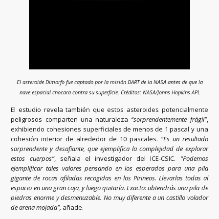
El asteroide Dimorfo fue captado por la misión DART de la NASA antes de que la
nave espacial chocara contra su superficie. Créditos: NASA/Johns Hopkins APL
El estudio revela también que estos asteroides potencialmente
peligrosos comparten una naturaleza
“sorprendentemente frágil”
,
exhibiendo cohesiones superficiales de menos de 1 pascal y una
cohesión interior de alrededor de 10 pascales.
“Es un resultado
sorprendente y desafiante, que ejemplifica la complejidad de explorar
estos cuerpos”
, señala el investigador del ICE-CSIC.
“Podemos
ejemplificar tales valores pensando en los esperados para una pila
gigante de rocas afiladas recogidas en los Pirineos. Llevarlas todas al
espacio en una gran caja, y luego quitarla. Exacto: obtendrás una pila de
piedras enorme y desmenuzable. No muy diferente a un castillo volador
de arena mojada”,
añade.