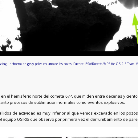
istinguir chorros de gas y polvo en uno de los pozos. Fuente: ESA/Rosetta/MPS for OSIRIS 
o en el hemisferio norte del cometa 67P, que miden entre decenas y cient
r tanto procesos de sublimación normales como eventos explosivos.
allidos de actividad es muy inferior al que vemos excavado en los pozo
e del equipo OSIRIS que observó por primera vez el derrumbamiento de pare