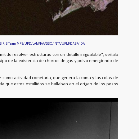
PS for OSIRIS Team MPS/UPD/LAM/IAA/SSO/INTA/UPM/DASP/IDA.
tido resolver estructuras con un detalle inigualable", señala
 equipo de la existencia de chorros de gas y polvo emergiendo de
 como actividad cometaria, que genera la coma y las colas de
a que estos estallidos se hallaban en el origen de los pozos