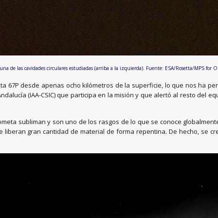
e una de las cavidades circulares estudiadas (arriba a la izquierda). Fuente: ESA/Rosetta/M
 67P desde apenas ocho kilómetros de la superficie, lo que nos ha permi
e Andalucía (IAA-CSIC) que participa en la misión y que alertó al resto del
cometa subliman y son uno de los rasgos de lo que se conoce globalmente
iberan gran cantidad de material de forma repentina. De hecho, se creí