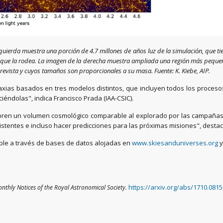
izquierda muestra una porción de 4.7 millones de años luz de la simulación, que ti
 que la rodea. La imagen de la derecha muestra ampliada una región más pequeña.
evista y cuyos tamaños son proporcionales a su masa. Fuente: K. Kiebe, AIP.
xias basados en tres modelos distintos, que incluyen todos los procesos 
éndolas", indica Francisco Prada (IAA-CSIC).
ubren un volumen cosmológico comparable al explorado por las campañas
stentes e incluso hacer predicciones para las próximas misiones", desta
nible a través de bases de datos alojadas en
www.skiesanduniverses.org
https://arxiv.org/abs/1710.081
nthly Notices of the Royal Astronomical Society
.