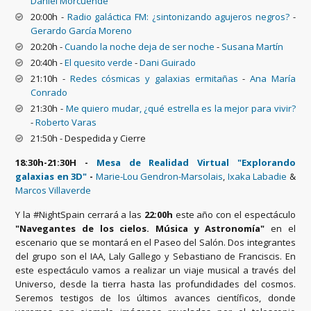
Daniel Morcuende
20:00h -
Radio galáctica FM: ¿sintonizando agujeros negros?
-
Gerardo García Moreno
20:20h -
Cuando la noche deja de ser noche
-
Susana Martín
20:40h -
El quesito verde
-
Dani Guirado
21:10h -
Redes cósmicas y galaxias ermitañas
-
Ana María
Conrado
21:30h -
Me quiero mudar, ¿qué estrella es la mejor para vivir?
-
Roberto Varas
21:50h - Despedida y Cierre
18:30h-21:30H -
Mesa de Realidad Virtual "Explorando
galaxias en 3D"
-
Marie-Lou Gendron-Marsolais
,
Ixaka Labadie
&
Marcos Villaverde
Y la
#NightSpain
cerrará a las
22:00h
este año con el espectáculo
"Navegantes de los cielos. Música y Astronomía"
en el
escenario que se montará en el Paseo del Salón.
Dos integrantes
del grupo son el IAA, Laly Gallego y Sebastiano de Franciscis.
En
este espectáculo vamos a realizar un viaje musical a través del
Universo, desde la tierra hasta las profundidades del cosmos.
Seremos testigos de los últimos avances científicos, donde