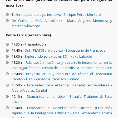
inscritos)
Taller de planetología inclusiva
-
Enrique Pérez Montero
De Galileo a SKA. AstroQuizz
-
María Ángeles Mendoza
y
Marcos Villaverde
Por la tarde (acceso libre)
17:35h - Presentación
17:40h -
Ouh, PLATO! tiro y punto
-
Sebastiano de Franciscis
18:00h -
Explorando galaxias en 3D
-
Ixaka Labadie
18:20h -
Fabricación mecánica y desarrollo instrumental en la
investigación en el campo de la astrofísica
-
Isabel Bustamante
18:40h -
Proyecto PIIISA: ¿Cómo era de rápido el Dinosaurio
Randy?
-
Dani Guirado
y
Francisco Galindo
18:50h -
Asteroides para entender planetas extra-solares
-
Álvaro Álvarez Candal
19:10h -
Diamantes en el cielo
-
Efthalia Traianou
&
Sara
Cazzoli
19:40h -
Explorando el Universo más Extremo: ¿Eres más
rápido que la Inteligencia Artificial?
-
Alba Fernández Barral
y