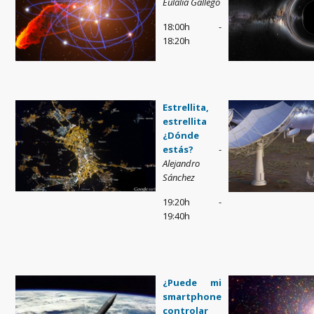
Eulalia Gallego
18:00h -
18:20h
Estrellita,
estrellita
¿Dónde
estás?
-
Alejandro
Sánchez
19:20h -
19:40h
¿Puede mi
smartphone
controlar