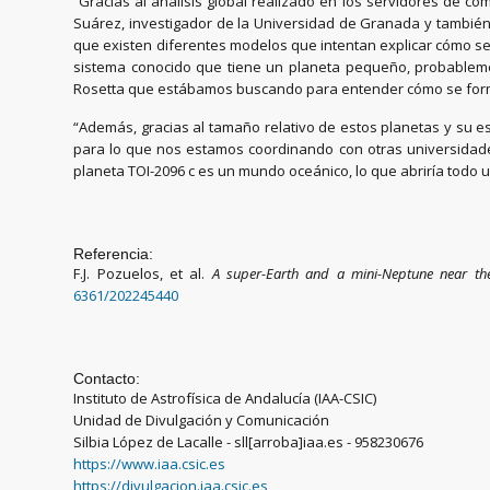
“Gracias al análisis global realizado en los servidores de 
Suárez, investigador de la Universidad de Granada y también 
que existen diferentes modelos que intentan explicar cómo se
sistema conocido que tiene un planeta pequeño, probableme
Rosetta que estábamos buscando para entender cómo se forma
“Además, gracias al tamaño relativo de estos planetas y su est
para lo que nos estamos coordinando con otras universidades
planeta TOI-2096 c es un mundo oceánico, lo que abriría todo u
Referencia:
F.J. Pozuelos, et al.
A super-Earth and a mini-Neptune near th
6361/202245440
Contacto:
Instituto de Astrofísica de Andalucía (IAA-CSIC)
Unidad de Divulgación y Comunicación
Silbia López de Lacalle - sll[arroba]iaa.es - 958230676
https://www.iaa.csic.es
https://divulgacion.iaa.csic.es