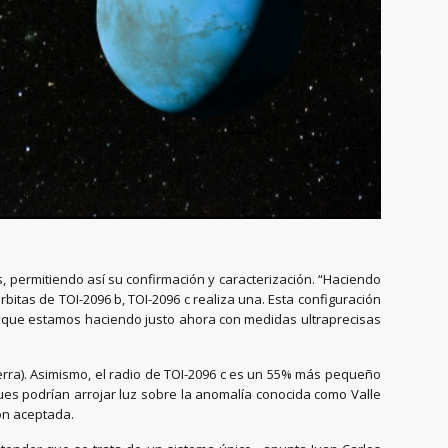
s, permitiendo así su confirmación y caracterización. “Haciendo
itas de TOI-2096 b, TOI-2096 c realiza una. Esta configuración
go que estamos haciendo justo ahora con medidas ultraprecisas
ierra). Asimismo, el radio de TOI-2096 c es un 55% más pequeño
ues podrían arrojar luz sobre la anomalía conocida como Valle
ión aceptada.