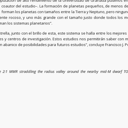
computación de alto rendimiento de la Universidad de Granada pudimos e
coautor del estudio–. La formación de planetas pequeños, de menos de c
 forman los planetas con tamaños entre la Tierra y Neptuno, pero ninguno
nte rocoso, y uno más grande con el tamaño justo donde todos los mode
n los sistemas planetarios”.
rella, junto con el brillo de esta, este sistema se halla entre los mejor
 y centros de investigación. Estos estudios nos permitirán saber con m
n abanico de posibilidades para futuros estudios”, concluye Francisco J. P
e 2:1 MMR straddling the radius valley around the nearby mid-M dwarf TO