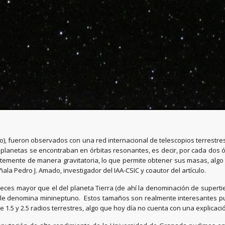
no), fueron observados con una red internacional de telescopios terrestre
planetas se encontraban en órbitas resonantes, es decir, por cada dos órb
uertemente de manera gravitatoria, lo que permite obtener sus masas, al
ala Pedro J. Amado, investigador del IAA-CSIC y coautor del artículo.
veces mayor que el del planeta Tierra (de ahí la denominación de supert
se le denomina minineptuno. Estos tamaños son realmente interesantes p
e 1.5 y 2.5 radios terrestres, algo que hoy día no cuenta con una explicac