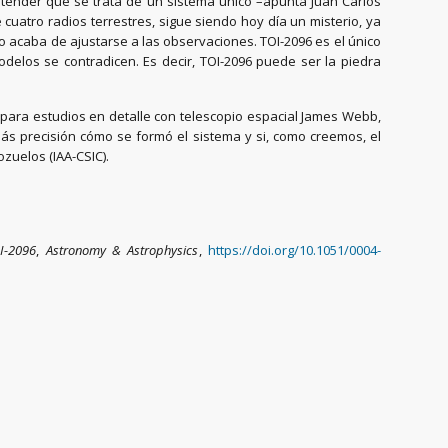
ntender que se trata de un sistema único –apunta Juan Carlos
uatro radios terrestres, sigue siendo hoy día un misterio, ya
 acaba de ajustarse a las observaciones. TOI-2096 es el único
los se contradicen. Es decir, TOI-2096 puede ser la piedra
es para estudios en detalle con telescopio espacial James Webb,
ás precisión cómo se formó el sistema y si, como creemos, el
ozuelos (IAA-CSIC).
I-2096
,
Astronomy & Astrophysics
,
https://doi.org/10.1051/0004-