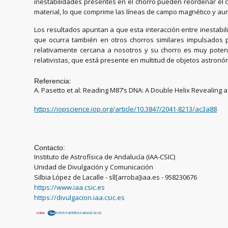
inestabilidades presentes en el chorro pueden reordenar el c
material, lo que comprime las líneas de campo magnético y au
Los resultados apuntan a que esta interacción entre inestabil
que ocurra también en otros chorros similares impulsados 
relativamente cercana a nosotros y su chorro es muy potent
relativistas, que está presente en multitud de objetos astronóm
Referencia:
A. Pasetto et al. Reading M87ʼs DNA: A Double Helix Revealing a 
https://iopscience.iop.org/article/10.3847/2041-8213/ac3a88
Contacto:
Instituto de Astrofísica de Andalucía (IAA-CSIC)
Unidad de Divulgación y Comunicación
Silbia López de Lacalle - sll[arroba]iaa.es - 958230676
https://www.iaa.csic.es
https://divulgacion.iaa.csic.es