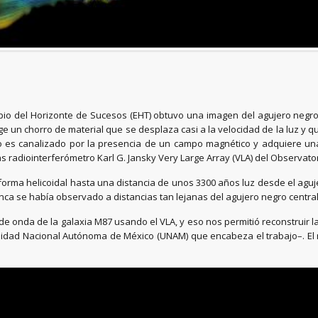
opio del Horizonte de Sucesos (EHT) obtuvo una imagen del agujero ne
e un chorro de material que se desplaza casi a la velocidad de la luz y q
o es canalizado por la presencia de un campo magnético y adquiere una e
cias radiointerferómetro Karl G. Jansky Very Large Array (VLA) del Observ
orma helicoidal hasta una distancia de unos 3300 años luz desde el agu
ca se había observado a distancias tan lejanas del agujero negro central
e onda de la galaxia M87 usando el VLA, y eso nos permitió reconstruir l
rsidad Nacional Autónoma de México (UNAM) que encabeza el trabajo–. El m