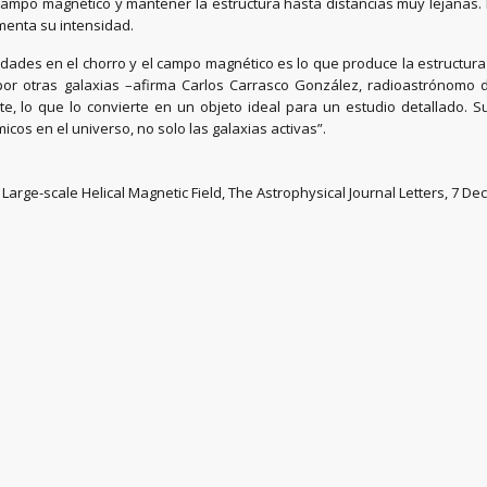
ampo magnético y mantener la estructura hasta distancias muy lejanas. 
menta su intensidad.
idades en el chorro y el campo magnético es lo que produce la estructura
por otras galaxias –afirma Carlos Carrasco González, radioastrónomo d
e, lo que lo convierte en un objeto ideal para un estudio detallado.
icos en el universo, no solo las galaxias activas”.
Large-scale Helical Magnetic Field, The Astrophysical Journal Letters, 7 De