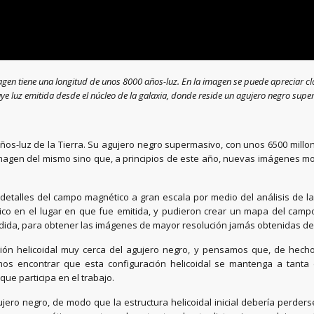
gen tiene una longitud de unos 8000 años-luz. En la imagen se puede apreciar clar
ituye luz emitida desde el núcleo de la galaxia, donde reside un agujero negro sup
años-luz de la Tierra. Su agujero negro supermasivo, con unos 6500 millo
 imagen del mismo sino que, a principios de este año, nuevas imágenes m
etalles del campo magnético a gran escala por medio del análisis de la 
co en el lugar en que fue emitida, y pudieron crear un mapa del campo
ida, para obtener las imágenes de mayor resolución jamás obtenidas del 
n helicoidal muy cerca del agujero negro, y pensamos que, de hecho, 
 encontrar que esta configuración helicoidal se mantenga a tanta di
 que participa en el trabajo.
jero negro, de modo que la estructura helicoidal inicial debería perders