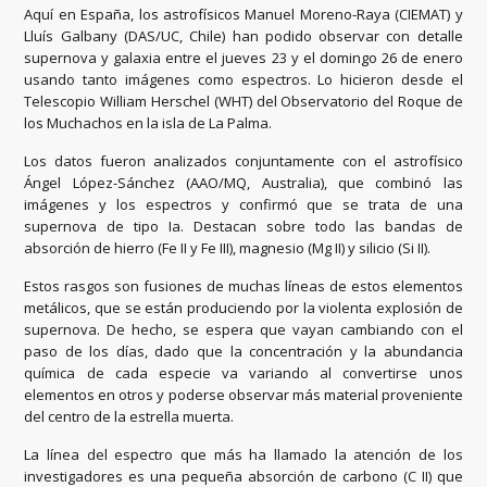
Aquí en España, los astrofísicos Manuel Moreno-Raya (CIEMAT) y
Lluís Galbany (DAS/UC, Chile) han podido observar con detalle
supernova y galaxia entre el jueves 23 y el domingo 26 de enero
usando tanto imágenes como espectros. Lo hicieron desde el
Telescopio William Herschel (WHT) del Observatorio del Roque de
los Muchachos en la isla de La Palma.
Los datos fueron analizados conjuntamente con el astrofísico
Ángel López-Sánchez (AAO/MQ, Australia), que combinó las
imágenes y los espectros y confirmó que se trata de una
supernova de tipo Ia. Destacan sobre todo las bandas de
absorción de hierro (Fe II y Fe III), magnesio (Mg II) y silicio (Si II).
Estos rasgos son fusiones de muchas líneas de estos elementos
metálicos, que se están produciendo por la violenta explosión de
supernova. De hecho, se espera que vayan cambiando con el
paso de los días, dado que la concentración y la abundancia
química de cada especie va variando al convertirse unos
elementos en otros y poderse observar más material proveniente
del centro de la estrella muerta.
La línea del espectro que más ha llamado la atención de los
investigadores es una pequeña absorción de carbono (C II) que