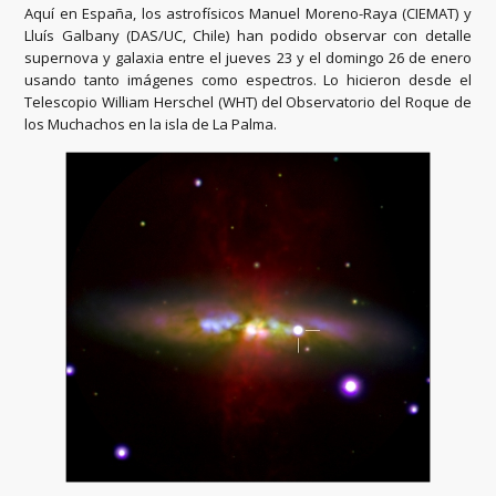
Aquí en España, los astrofísicos Manuel Moreno-Raya (CIEMAT) y
Lluís Galbany (DAS/UC, Chile) han podido observar con detalle
supernova y galaxia entre el jueves 23 y el domingo 26 de enero
usando tanto imágenes como espectros. Lo hicieron desde el
Telescopio William Herschel (WHT) del Observatorio del Roque de
los Muchachos en la isla de La Palma.