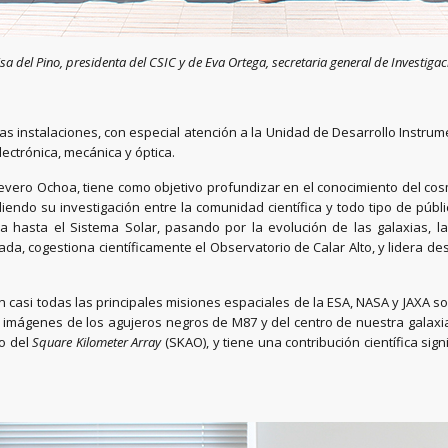
oisa del Pino, presidenta del CSIC y de Eva Ortega, secretaria general de
Investiga
las instalaciones, con especial atención a la Unidad de Desarrollo Instrum
lectrónica, mecánica y óptica.
 Severo Ochoa, tiene como objetivo profundizar en el conocimiento del cos
endo su investigación entre la comunidad científica y todo tipo de públi
 hasta el Sistema Solar, pasando por la evolución de las galaxias, la
ada, cogestiona científicamente el Observatorio de Calar Alto, y lidera 
n casi todas las principales misiones espaciales de la ESA, NASA y JAXA so
 imágenes de los agujeros negros de M87 y del centro de nuestra galaxia.
io del
Square Kilometer Array
(SKAO), y tiene una contribución científica si