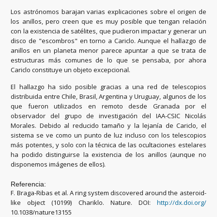
Los astrónomos barajan varias explicaciones sobre el origen de
los anillos, pero creen que es muy posible que tengan relación
con la existencia de satélites, que pudieron impactar y generar un
disco de "escombros" en torno a Cariclo. Aunque el hallazgo de
anillos en un planeta menor parece apuntar a que se trata de
estructuras más comunes de lo que se pensaba, por ahora
Cariclo constituye un objeto excepcional.
El hallazgo ha sido posible gracias a una red de telescopios
distribuida entre Chile, Brasil, Argentina y Uruguay, algunos de los
que fueron utilizados en remoto desde Granada por el
observador del grupo de investigación del IAA-CSIC Nicolás
Morales. Debido al reducido tamaño y la lejanía de Cariclo, el
sistema se ve como un punto de luz incluso con los telescopios
más potentes, y solo con la técnica de las ocultaciones estelares
ha podido distinguirse la existencia de los anillos (aunque no
disponemos imágenes de ellos).
Referencia:
F. Braga-Ribas et al. A ring system discovered around the asteroid-
like object (10199) Chariklo. Nature. DOI:
http://dx.doi.org/
10.1038/nature13155