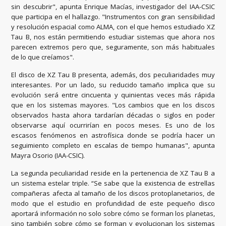
sin descubrir", apunta Enrique Macías, investigador del IAA-CSIC
que participa en el hallazgo. "Instrumentos con gran sensibilidad
y resolución espacial como ALMA, con el que hemos estudiado XZ
Tau B, nos están permitiendo estudiar sistemas que ahora nos
parecen extremos pero que, seguramente, son más habituales
de lo que creíamos".
El disco de XZ Tau B presenta, además, dos peculiaridades muy
interesantes. Por un lado, su reducido tamaño implica que su
evolución será entre cincuenta y quinientas veces más rápida
que en los sistemas mayores. "Los cambios que en los discos
observados hasta ahora tardarían décadas o siglos en poder
observarse aquí ocurrirían en pocos meses. Es uno de los
escasos fenómenos en astrofísica donde se podría hacer un
seguimiento completo en escalas de tiempo humanas", apunta
Mayra Osorio (IAA-CSIC).
La segunda peculiaridad reside en la pertenencia de XZ Tau B a
un sistema estelar triple. “Se sabe que la existencia de estrellas
compañeras afecta al tamaño de los discos protoplanetarios, de
modo que el estudio en profundidad de este pequeño disco
aportará información no solo sobre cómo se forman los planetas,
sino también sobre cómo se forman y evolucionan los sistemas