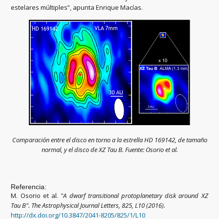
estelares múltiples”, apunta Enrique Macías.
Comparación entre el disco en torno a la estrella HD 169142, de tamaño
normal, y el disco de XZ Tau B. Fuente: Osorio et al.
Referencia:
M. Osorio et al.
"A dwarf transitional protoplanetary disk around XZ
Tau B"
.
The Astrophysical Journal Letters, 825, L10 (2016).
http://dx.doi.org/10.3847/2041-8205/825/1/L10