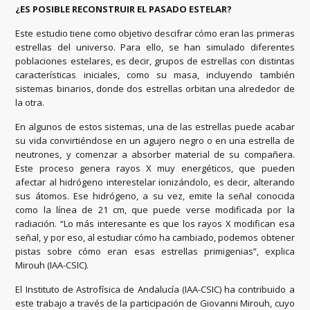
¿ES POSIBLE RECONSTRUIR EL PASADO ESTELAR?
Este estudio tiene como objetivo descifrar cómo eran las primeras
estrellas del universo. Para ello, se han simulado diferentes
poblaciones estelares, es decir, grupos de estrellas con distintas
características iniciales, como su masa, incluyendo también
sistemas binarios, donde dos estrellas orbitan una alrededor de
la otra.
En algunos de estos sistemas, una de las estrellas puede acabar
su vida convirtiéndose en un agujero negro o en una estrella de
neutrones, y comenzar a absorber material de su compañera.
Este proceso genera rayos X muy energéticos, que pueden
afectar al hidrógeno interestelar ionizándolo, es decir, alterando
sus átomos. Ese hidrógeno, a su vez, emite la señal conocida
como la línea de 21 cm, que puede verse modificada por la
radiación. “Lo más interesante es que los rayos X modifican esa
señal, y por eso, al estudiar cómo ha cambiado, podemos obtener
pistas sobre cómo eran esas estrellas primigenias”, explica
Mirouh (IAA-CSIC).
El Instituto de Astrofísica de Andalucía (IAA-CSIC) ha contribuido a
este trabajo a través de la participación de Giovanni Mirouh, cuyo