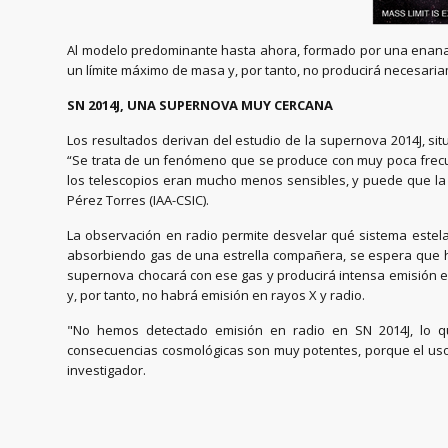
Al modelo predominante hasta ahora, formado por una enana b
un límite máximo de masa y, por tanto, no producirá necesari
SN 2014J, UNA SUPERNOVA MUY CERCANA
Los resultados derivan del estudio de la supernova 2014J, si
“Se trata de un fenómeno que se produce con muy poca frecue
los telescopios eran mucho menos sensibles, y puede que la
Pérez Torres (IAA-CSIC).
La observación en radio permite desvelar qué sistema estela
absorbiendo gas de una estrella compañera, se espera que ha
supernova chocará con ese gas y producirá intensa emisión e
y, por tanto, no habrá emisión en rayos X y radio.
"No hemos detectado emisión en radio en SN 2014J, lo qu
consecuencias cosmológicas son muy potentes, porque el uso 
investigador.