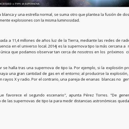
lanca y una estrella normal, se suma otro que plantea la fusión de dos 
amente explosiones con la misma luminosidad.
tuada a 11,4 millones de años luz de la Tierra, mediante las redes de ra
ncia en el universo local. 2014J es la supernova tipo Ia más cercana 
 única que podamos observar tan cerca de nosotros en los próximos ci
r se halla tras una supernova de tipo Ia. Por ejemplo, si la explosió
ya una gran cantidad de gas en el entorno; al producirse la explosión,
n rayos X y radio. Por el contrario, una pareja de enanas blancas no g
e favorece el segundo escenario", apunta Pérez Torres. "De genera
de las supernovas de tipo Ia para medir distancias astronómicas queda