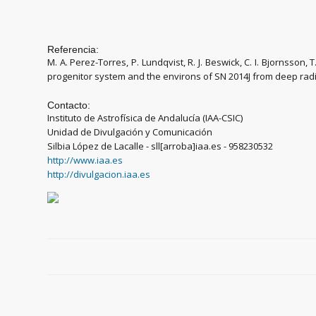
Referencia:
M. A. Perez-Torres, P. Lundqvist, R. J. Beswick, C. I. Bjornsson, T
progenitor system and the environs of SN 2014J from deep radio 
Contacto:
Instituto de Astrofísica de Andalucía (IAA-CSIC)
Unidad de Divulgación y Comunicación
Silbia López de Lacalle - sll[arroba]iaa.es - 958230532
http://www.iaa.es
http://divulgacion.iaa.es