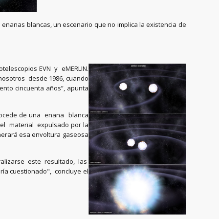
enanas blancas, un escenario que no implica la existencia de
diotelescopios EVN y eMERLIN.
a nosotros desde 1986, cuando
ento cincuenta años”, apunta
n procede de una enana blanca
 el material expulsado por la
enerará esa envoltura gaseosa
lizarse este resultado, las
ría cuestionado", concluye el