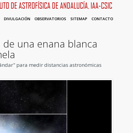
TUTO DE ASTROFÍSICA DE ANDALUCÍA, IAA-CSIC
DIVULGACIÓN
OBSERVATORIOS
SITEMAP
CONTACTO
n de una enana blanca
mela
stándar" para medir distancias astronómicas