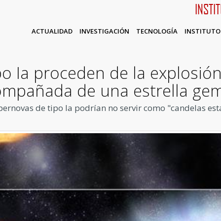
INSTI
ACTUALIDAD
INVESTIGACIÓN
TECNOLOGÍA
INSTITUTO
po Ia proceden de la explosió
mpañada de una estrella ge
upernovas de tipo Ia podrían no servir como "candelas e