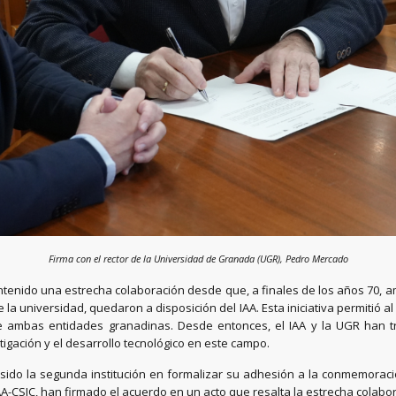
Firma con el rector de la Universidad de Granada (UGR), Pedro Mercado
antenido una estrecha colaboración desde que, a finales de los años 70, 
la universidad, quedaron a disposición del IAA. Esta iniciativa permitió a
l de ambas entidades granadinas. Desde entonces, el IAA y la UGR han t
igación y el desarrollo tecnológico en este campo.
do la segunda institución en formalizar su adhesión a la conmemoració
 IAA-CSIC, han firmado el acuerdo en un acto que resalta la estrecha cola