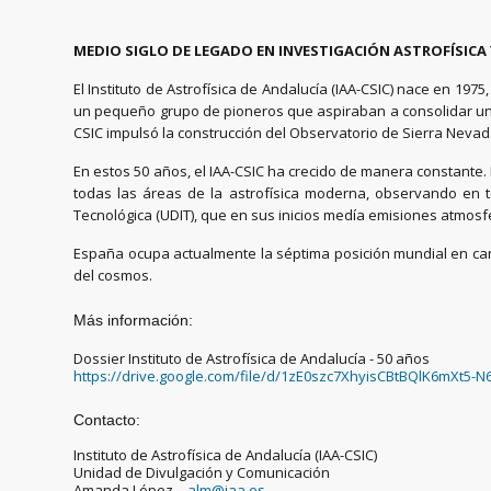
MEDIO SIGLO DE LEGADO EN INVESTIGACIÓN ASTROFÍSICA Y
El Instituto de Astrofísica de Andalucía (IAA-CSIC) nace en 19
un pequeño grupo de pioneros que aspiraban a consolidar un ce
CSIC impulsó la construcción del Observatorio de Sierra Neva
En estos 50 años, el IAA-CSIC ha crecido de manera constante.
todas las áreas de la astrofísica moderna, observando en t
Tecnológica (UDIT), que en sus inicios medía emisiones atmosf
España ocupa actualmente la séptima posición mundial en canti
del cosmos.
Más información:
Dossier Instituto de Astrofísica de Andalucía - 50 años
https://drive.google.com/file/d/1zE0szc7XhyisCBtBQlK6mXt5-N
Contacto:
Instituto de Astrofísica de Andalucía (IAA-CSIC)
Unidad de Divulgación y Comunicación
Amanda López –
alm@iaa.es