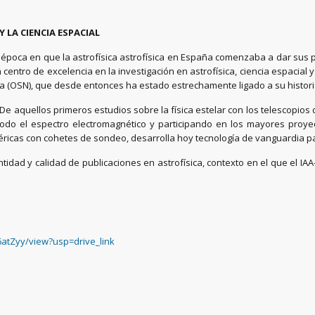
 LA CIENCIA ESPACIAL
75, época en que la astrofísica astrofísica en España comenzaba a dar sus
ntro de excelencia en la investigación en astrofísica, ciencia espacial y
da (OSN), que desde entonces ha estado estrechamente ligado a su histori
 De aquellos primeros estudios sobre la física estelar con los telescopio
odo el espectro electromagnético y participando en los mayores proyec
éricas con cohetes de sondeo, desarrolla hoy tecnología de vanguardia pa
dad y calidad de publicaciones en astrofísica, contexto en el que el IA
6atZyy/view?usp=drive_link