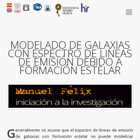
MODELADO DE GALAXIAS
CON ESPECTRO DE LINEAS
DE EMISIÓN DEBIDO A
FORMACIÓN ESTELAR
G
eneralmente se asume que el espectro de líneas de emisión
de galaxias con formación estelar se puede modelizar