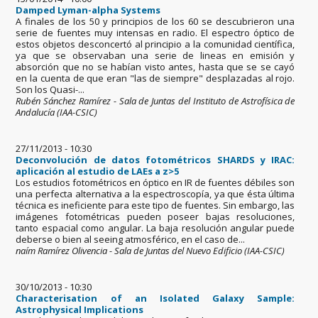
Damped Lyman-alpha Systems
A finales de los 50 y principios de los 60 se descubrieron una
serie de fuentes muy intensas en radio. El espectro óptico de
estos objetos desconcertó al principio a la comunidad científica,
ya que se observaban una serie de lineas en emisión y
absorción que no se habían visto antes, hasta que se se cayó
en la cuenta de que eran "las de siempre" desplazadas al rojo.
Son los Quasi-...
Rubén Sánchez Ramírez - Sala de Juntas del Instituto de Astrofísica de
Andalucía (IAA-CSIC)
27/11/2013 - 10:30
Deconvolución de datos fotométricos SHARDS y IRAC:
aplicación al estudio de LAEs a z>5
Los estudios fotométricos en óptico en IR de fuentes débiles son
una perfecta alternativa a la espectroscopía, ya que ésta última
técnica es ineficiente para este tipo de fuentes. Sin embargo, las
imágenes fotométricas pueden poseer bajas resoluciones,
tanto espacial como angular. La baja resolución angular puede
deberse o bien al seeing atmosférico, en el caso de...
naím Ramírez Olivencia - Sala de Juntas del Nuevo Edificio (IAA-CSIC)
30/10/2013 - 10:30
Characterisation of an Isolated Galaxy Sample:
Astrophysical Implications