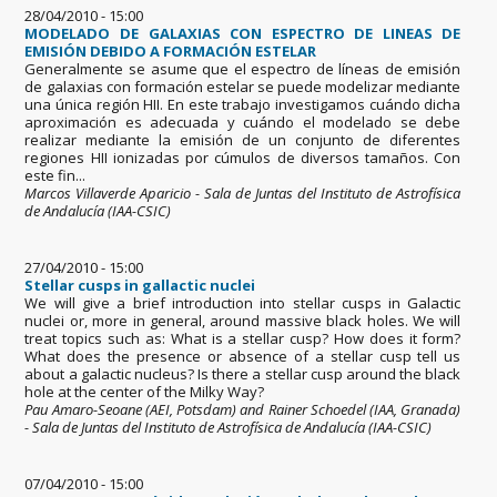
28/04/2010 - 15:00
MODELADO DE GALAXIAS CON ESPECTRO DE LINEAS DE
EMISIÓN DEBIDO A FORMACIÓN ESTELAR
Generalmente se asume que el espectro de líneas de emisión
de galaxias con formación estelar se puede modelizar mediante
una única región HII. En este trabajo investigamos cuándo dicha
aproximación es adecuada y cuándo el modelado se debe
realizar mediante la emisión de un conjunto de diferentes
regiones HII ionizadas por cúmulos de diversos tamaños. Con
este fin...
Marcos Villaverde Aparicio - Sala de Juntas del Instituto de Astrofísica
de Andalucía (IAA-CSIC)
27/04/2010 - 15:00
Stellar cusps in gallactic nuclei
We will give a brief introduction into stellar cusps in Galactic
nuclei or, more in general, around massive black holes. We will
treat topics such as: What is a stellar cusp? How does it form?
What does the presence or absence of a stellar cusp tell us
about a galactic nucleus? Is there a stellar cusp around the black
hole at the center of the Milky Way?
Pau Amaro-Seoane (AEI, Potsdam) and Rainer Schoedel (IAA, Granada)
- Sala de Juntas del Instituto de Astrofísica de Andalucía (IAA-CSIC)
07/04/2010 - 15:00