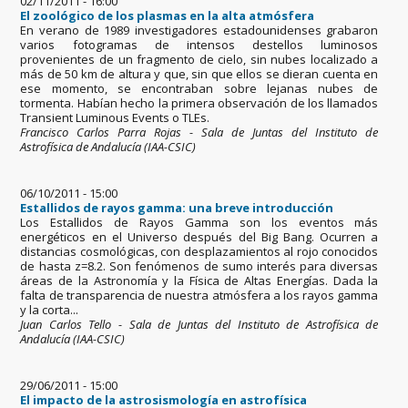
02/11/2011 - 16:00
El zoológico de los plasmas en la alta atmósfera
En verano de 1989 investigadores estadounidenses grabaron
varios fotogramas de intensos destellos luminosos
provenientes de un fragmento de cielo, sin nubes localizado a
más de 50 km de altura y que, sin que ellos se dieran cuenta en
ese momento, se encontraban sobre lejanas nubes de
tormenta. Habían hecho la primera observación de los llamados
Transient Luminous Events o TLEs.
Francisco Carlos Parra Rojas - Sala de Juntas del Instituto de
Astrofísica de Andalucía (IAA-CSIC)
06/10/2011 - 15:00
Estallidos de rayos gamma: una breve introducción
Los Estallidos de Rayos Gamma son los eventos más
energéticos en el Universo después del Big Bang. Ocurren a
distancias cosmológicas, con desplazamientos al rojo conocidos
de hasta z=8.2. Son fenómenos de sumo interés para diversas
áreas de la Astronomía y la Física de Altas Energías. Dada la
falta de transparencia de nuestra atmósfera a los rayos gamma
y la corta...
Juan Carlos Tello - Sala de Juntas del Instituto de Astrofísica de
Andalucía (IAA-CSIC)
29/06/2011 - 15:00
El impacto de la astrosismología en astrofísica