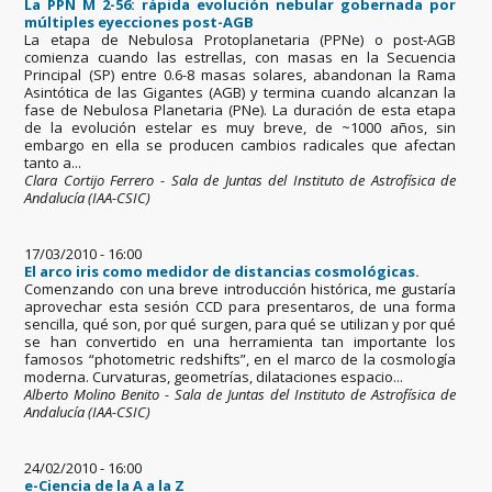
La PPN M 2-56: rápida evolución nebular gobernada por
múltiples eyecciones post-AGB
La etapa de Nebulosa Protoplanetaria (PPNe) o post-AGB
comienza cuando las estrellas, con masas en la Secuencia
Principal (SP) entre 0.6-8 masas solares, abandonan la Rama
Asintótica de las Gigantes (AGB) y termina cuando alcanzan la
fase de Nebulosa Planetaria (PNe). La duración de esta etapa
de la evolución estelar es muy breve, de ~1000 años, sin
embargo en ella se producen cambios radicales que afectan
tanto a...
Clara Cortijo Ferrero - Sala de Juntas del Instituto de Astrofísica de
Andalucía (IAA-CSIC)
17/03/2010 - 16:00
El arco iris como medidor de distancias cosmológicas.
Comenzando con una breve introducción histórica, me gustaría
aprovechar esta sesión CCD para presentaros, de una forma
sencilla, qué son, por qué surgen, para qué se utilizan y por qué
se han convertido en una herramienta tan importante los
famosos “photometric redshifts”, en el marco de la cosmología
moderna. Curvaturas, geometrías, dilataciones espacio­...
Alberto Molino Benito - Sala de Juntas del Instituto de Astrofísica de
Andalucía (IAA-CSIC)
24/02/2010 - 16:00
e-Ciencia de la A a la Z