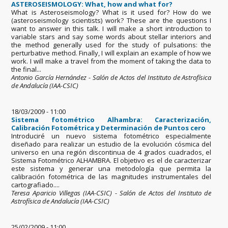
ASTEROSEISMOLOGY: What, how and what for?
What is Asteroseismology? What is it used for? How do we
(asteroseismology scientists) work? These are the questions I
want to answer in this talk. I will make a short introduction to
variable stars and say some words about stellar interiors and
the method generally used for the study of pulsations: the
perturbative method. Finally, I will explain an example of how we
work. I will make a travel from the moment of taking the data to
the final...
Antonio García Hernández - Salón de Actos del Instituto de Astrofísica
de Andalucía (IAA-CSIC)
18/03/2009 - 11:00
Sistema fotométrico Alhambra: Caracterización,
Calibración Fotométrica y Determinación de Puntos cero
Introduciré un nuevo sistema fotométrico especialmente
diseñado para realizar un estudio de la evolución cósmica del
universo en una región discontinua de 4 grados cuadrados, el
Sistema Fotométrico ALHAMBRA. El objetivo es el de caracterizar
este sistema y generar una metodología que permita la
calibración fotométrica de las magnitudes instrumentales del
cartografiado....
Teresa Aparicio Villegas (IAA-CSIC) - Salón de Actos del Instituto de
Astrofísica de Andalucía (IAA-CSIC)
25/02/2009 - 11:00