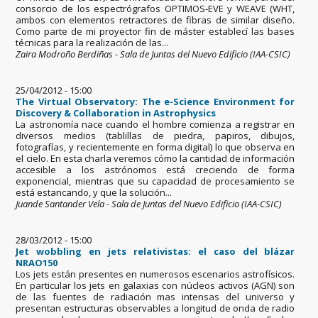
consorcio de los espectrógrafos OPTIMOS-EVE y WEAVE (WHT,
ambos con elementos retractores de fibras de similar diseño.
Como parte de mi proyector fin de máster establecí las bases
técnicas para la realización de las...
Zaira Modroño Berdiñas - Sala de Juntas del Nuevo Edificio (IAA-CSIC)
25/04/2012 - 15:00
The Virtual Observatory: The e-Science Environment for
Discovery & Collaboration in Astrophysics
La astronomía nace cuando el hombre comienza a registrar en
diversos medios (tablillas de piedra, papiros, dibujos,
fotografías, y recientemente en forma digital) lo que observa en
el cielo. En esta charla veremos cómo la cantidad de información
accesible a los astrónomos está creciendo de forma
exponencial, mientras que su capacidad de procesamiento se
está estancando, y que la solución...
Juande Santander Vela - Sala de Juntas del Nuevo Edificio (IAA-CSIC)
28/03/2012 - 15:00
Jet wobbling en jets relativistas: el caso del blázar
NRAO150
Los jets están presentes en numerosos escenarios astrofísicos.
En particular los jets en galaxias con núcleos activos (AGN) son
de las fuentes de radiación mas intensas del universo y
presentan estructuras observables a longitud de onda de radio