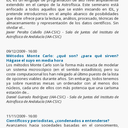
IDL es un lenguaje de programación de alto nivel ampliamente
extendido en el campo de la Astrofísica. Este seminario está
enfocado a todos aquellos que se estén iniciando en IDL, y
pretende introducirnos en el amplio abanico de posibilidades
que éste ofrece para la lectura, análisis, procesado, técnicas de
almacenamiento y representación de los datos científicos. Sin
olvidar el...
Javier Peralta Calvillo (IAA-CSIC) - Sala de Juntas del Instituto de
Astrofísica de Andalucía (IAA-CSIC)
09/12/2009 - 16:00
Métodos Monte Carlo: ¿qué son? ¿para qué sirven?
Hágase el suyo en media hora
Los métodos Monte Carlo son la forma más exacta de modelar
un sistema microscópico (en el sentido estadístico), pero su
coste computacional los han relegado al último puesto de la lista
de opciones viables durante años. Sin embargo, todos tenemos
ya sobre nuestras mesas un ordenador con al menos dos
núcleos, cada uno de ellos con más potencia que una carísima
estación de...
Daniel Guirado Rodríguez (IAA-CSIC) - Sala de Juntas del Instituto de
Astrofísica de Andalucía (IAA-CSIC)
11/11/2009 - 16:00
Científicos y periodistas, ¿condenados a entenderse?
Avanzamos hacia sociedades basadas en el conocimiento,