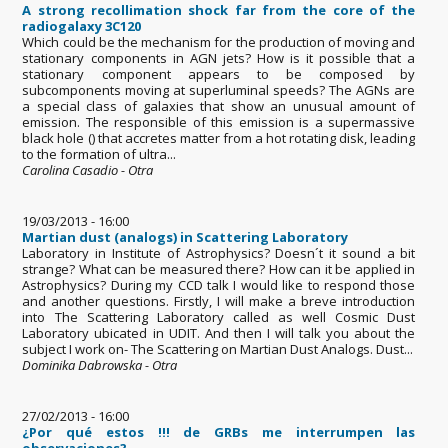
A strong recollimation shock far from the core of the
radiogalaxy 3C120
Which could be the mechanism for the production of moving and
stationary components in AGN jets? How is it possible that a
stationary component appears to be composed by
subcomponents moving at superluminal speeds? The AGNs are
a special class of galaxies that show an unusual amount of
emission. The responsible of this emission is a supermassive
black hole () that accretes matter from a hot rotating disk, leading
to the formation of ultra...
Carolina Casadio - Otra
19/03/2013 - 16:00
Martian dust (analogs) in Scattering Laboratory
Laboratory in Institute of Astrophysics? Doesn´t it sound a bit
strange? What can be measured there? How can it be applied in
Astrophysics? During my CCD talk I would like to respond those
and another questions. Firstly, I will make a breve introduction
into The Scattering Laboratory called as well Cosmic Dust
Laboratory ubicated in UDIT. And then I will talk you about the
subject I work on- The Scattering on Martian Dust Analogs. Dust...
Dominika Dabrowska - Otra
27/02/2013 - 16:00
¿Por qué estos !!! de GRBs me interrumpen las