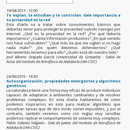
19/04/2017 - 12:00
Te espían, te estudian y te controlan: dale importancia a
tu privacidad en la red
Esta charla va a tratar sobre conocimientos básicos que
deberías tener para proteger tu privacidad cuando navegas por
Internet. ¿Qué es la privacidad en la red? ¿Por qué debería
importarnos? ¿Cuánta información producimos? ¿En qué sentido
nos hace vulnerables? "¿Qué más da que me vigilen si no hago
nada malo?" ¿De quién debemos defendernos? ¿Qué
herramientas tenemos para ello? ¿Quién está de nuestro lado?
José Alberto Orejuela García (Universidad de Granada) - Salón de
Actos del Instituto de Astrofísica de Andalucía (IAA-CSIC)
24/06/2015 - 16:30
Autoorganización, propiedades emergentes y algoritmos
genéticos
La naturaleza tiene una forma muy eficaz de producir individuos
capaces de adaptarse a ambientes cambiantes y de resolver
problemas complejos. En esta charla hablaremos de como
podemos inspirarnos en esto para realizar algoritmos que
resuelvan tareas que de otro modo serían imposibles, y por el
contrario, también veremos como con reglas muy sencillas
podernos replicar el comportamiento de sistema muy complejos.
Pablo Galindo Salgado - Sala de Juntas del Instituto de Astrofísica de
Andalucía (IAA-CSIC)