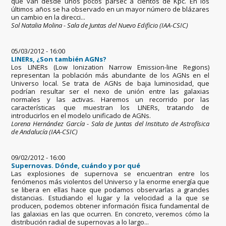
que van desde unos pocos parsec a cientos de Kpc. En los
últimos años se ha observado en un mayor número de blázares
un cambio en la direcci...
Sol Natalia Molina - Sala de Juntas del Nuevo Edificio (IAA-CSIC)
05/03/2012 - 16:00
LINERs, ¿Son también AGNs?
Los LINERs (Low Ionization Narrow Emission-line Regions)
representan la población más abundante de los AGNs en el
Universo local. Se trata de AGNs de baja luminosidad, que
podrían resultar ser el nexo de unión entre las galaxias
normales y las activas. Haremos un recorrido por las
características que muestran los LINERs, tratando de
introducirlos en el modelo unificado de AGNs.
Lorena Hernández García - Sala de Juntas del Instituto de Astrofísica
de Andalucía (IAA-CSIC)
09/02/2012 - 16:00
Supernovas. Dónde, cuándo y por qué
Las explosiones de supernova se encuentran entre los
fenómenos más violentos del Universo y la enorme energía que
se libera en ellas hace que podamos observarlas a grandes
distancias. Estudiando el lugar y la velocidad a la que se
producen, podemos obtener información física fundamental de
las galaxias en las que ocurren. En concreto, veremos cómo la
distribución radial de supernovas a lo largo...