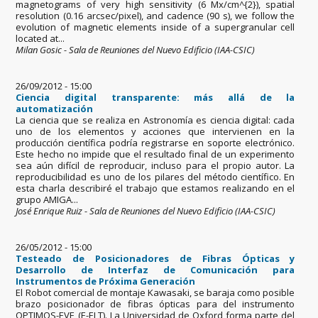
magnetograms of very high sensitivity (6 Mx/cm^{2}), spatial
resolution (0.16 arcsec/pixel), and cadence (90 s), we follow the
evolution of magnetic elements inside of a supergranular cell
located at...
Milan Gosic - Sala de Reuniones del Nuevo Edificio (IAA-CSIC)
26/09/2012 - 15:00
Ciencia digital transparente: más allá de la
automatización
La ciencia que se realiza en Astronomía es ciencia digital: cada
uno de los elementos y acciones que intervienen en la
producción científica podría registrarse en soporte electrónico.
Este hecho no impide que el resultado final de un experimento
sea aún difícil de reproducir, incluso para el propio autor. La
reproducibilidad es uno de los pilares del método científico. En
esta charla describiré el trabajo que estamos realizando en el
grupo AMIGA...
José Enrique Ruiz - Sala de Reuniones del Nuevo Edificio (IAA-CSIC)
26/05/2012 - 15:00
Testeado de Posicionadores de Fibras Ópticas y
Desarrollo de Interfaz de Comunicación para
Instrumentos de Próxima Generación
El Robot comercial de montaje Kawasaki, se baraja como posible
brazo posicionador de fibras ópticas para del instrumento
OPTIMOS-EVE (E-ELT). La Universidad de Oxford forma parte del