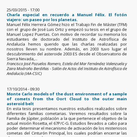
25/03/2015 - 17:00
Charla especial en recuerdo a Manuel Félix. El fotón
viajero: un paseo por los planetas.
Manuel Félix Herrera Gómez hizo el Trabajo Fin de Máster (TFM)
con el grupo de José Luis Ortiz y empezó su tesis en el grupo de
Manuel Lopez Puertas. Con motivo de recordar su memoria los
estudiantes de doctorado del Instituto de Astrofísica de
Andalucía hemos querido que las charlas realizadas por
nosotros lleven su nombre. Además, en 2003 tuvo lugar el
descubrimiento del asteroide 2003 ES desde el Observatorio de
Sierra Nevada,...
Francisco José Pozuelos Romero, Estela del Mar Fernández Valenzuela y
Zaira Modroño Berdiñas - Salón de Actos del Instituto de Astrofísica de
Andalucía (IAA-CSIC)
17/10/2014 - 09:30
Monte Carlo models of the dust environment of a sample
of comets from the Oort Cloud to the outer main
asteroid belt
En esta tesis presentamos nuestros estudios realizados sobre
diferentes familias cometarias. Veremos resultados sobre la
Familia de Júpiter, población a la que pertenece el objetivo de la
actual misión Rosetta, el 67P/C-G. Estudios llevados a cabo para
poder determinar el mecanismo de activación de los misteriosos
cometas del Cinturón Principal, los cuales podrían encerrar las