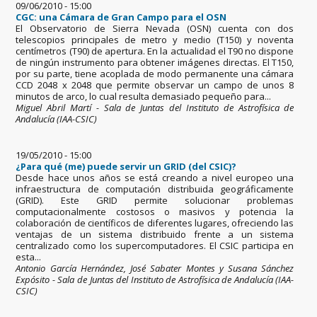
09/06/2010 - 15:00
CGC: una Cámara de Gran Campo para el OSN
El Observatorio de Sierra Nevada (OSN) cuenta con dos
telescopios principales de metro y medio (T150) y noventa
centímetros (T90) de apertura. En la actualidad el T90 no dispone
de ningún instrumento para obtener imágenes directas. El T150,
por su parte, tiene acoplada de modo permanente una cámara
CCD 2048 x 2048 que permite observar un campo de unos 8
minutos de arco, lo cual resulta demasiado pequeño para...
Miguel Abril Martí - Sala de Juntas del Instituto de Astrofísica de
Andalucía (IAA-CSIC)
19/05/2010 - 15:00
¿Para qué (me) puede servir un GRID (del CSIC)?
Desde hace unos años se está creando a nivel europeo una
infraestructura de computación distribuida geográficamente
(GRID). Este GRID permite solucionar problemas
computacionalmente costosos o masivos y potencia la
colaboración de científicos de diferentes lugares, ofreciendo las
ventajas de un sistema distribuido frente a un sistema
centralizado como los supercomputadores. El CSIC participa en
esta...
Antonio García Hernández, José Sabater Montes y Susana Sánchez
Expósito - Sala de Juntas del Instituto de Astrofísica de Andalucía (IAA-
CSIC)