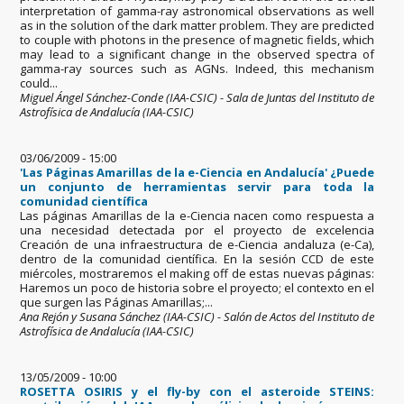
interpretation of gamma-ray astronomical observations as well
as in the solution of the dark matter problem. They are predicted
to couple with photons in the presence of magnetic fields, which
may lead to a significant change in the observed spectra of
gamma-ray sources such as AGNs. Indeed, this mechanism
could...
Miguel Ángel Sánchez-Conde (IAA-CSIC) - Sala de Juntas del Instituto de
Astrofísica de Andalucía (IAA-CSIC)
03/06/2009 - 15:00
'Las Páginas Amarillas de la e-Ciencia en Andalucía' ¿Puede
un conjunto de herramientas servir para toda la
comunidad científica
Las páginas Amarillas de la e-Ciencia nacen como respuesta a
una necesidad detectada por el proyecto de excelencia
Creación de una infraestructura de e-Ciencia andaluza (e-Ca),
dentro de la comunidad científica. En la sesión CCD de este
miércoles, mostraremos el making off de estas nuevas páginas:
Haremos un poco de historia sobre el proyecto; el contexto en el
que surgen las Páginas Amarillas;...
Ana Rejón y Susana Sánchez (IAA-CSIC) - Salón de Actos del Instituto de
Astrofísica de Andalucía (IAA-CSIC)
13/05/2009 - 10:00
ROSETTA OSIRIS y el fly-by con el asteroide STEINS: