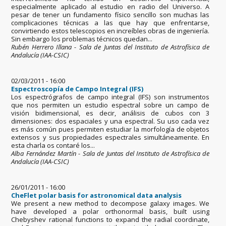
especialmente aplicado al estudio en radio del Universo. A
pesar de tener un fundamento físico sencillo son muchas las
complicaciones técnicas a las que hay que enfrentarse,
convirtiendo estos telescopios en increíbles obras de ingeniería.
Sin embargo los problemas técnicos quedan...
Rubén Herrero Illana - Sala de Juntas del Instituto de Astrofísica de
Andalucía (IAA-CSIC)
02/03/2011 - 16:00
Espectroscopía de Campo Integral (IFS)
Los espectrógrafos de campo integral (IFS) son instrumentos
que nos permiten un estudio espectral sobre un campo de
visión bidimensional, es decir, análisis de cubos con 3
dimensiones: dos espaciales y una espectral. Su uso cada vez
es más común pues permiten estudiar la morfología de objetos
extensos y sus propiedades espectrales simultáneamente. En
esta charla os contaré los...
Alba Fernández Martín - Sala de Juntas del Instituto de Astrofísica de
Andalucía (IAA-CSIC)
26/01/2011 - 16:00
CheFlet polar basis for astronomical data analysis
We present a new method to decompose galaxy images. We
have developed a polar orthonormal basis, built using
Chebyshev rational functions to expand the radial coordinate,