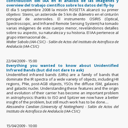
contribución del IAA en el análisis de las imágenes y
overview del trabajo científico sobre los datos del fly-by
El día 5 septiembre 2008 la misión ROSETTA alcanzó su primer
objetivo: Steins, un asteroide de 5 km de diámetro en el cinturón
principal de asteroides. El instrumento OSIRIS (Optical,
Spectroscopic, and Infrared Remote Sensing System) ha tomado
varias imágenes de este cuerpo menor, revelándonos detalles
sobre su aspecto, su naturaleza y su historia. El IAA pertenece al
grupo internacional de...
Walter Sabolo (IAA-CSIC) - Salón de Actos del Instituto de Astrofísica de
Andalucía (IAA-CSIC)
22/04/2009 - 15:00
Everything you wanted to know about Unidentified
Infrared Bands (but did not dare to ask)
Unidentified infrared bands (UIRs) are a family of bands that
dominate the IR spectra of a wide variety of objects, including HII
regions, PNe, post-AGB objects, YSOs the diffuse ISM, galaxies
and galactic nuclei. Understanding these features and the origin
and evolution of their carrier has become an important problem
in astrophysics: thanks to ISO and Spitzer we now have a better
insight of the problem, but still much work has to be done....
Alessandra Candian (University of Nottingham) - Salón de Actos del
Instituto de Astrofísica de Andalucía (IAA-CSIC)
15/04/2009 - 10:00