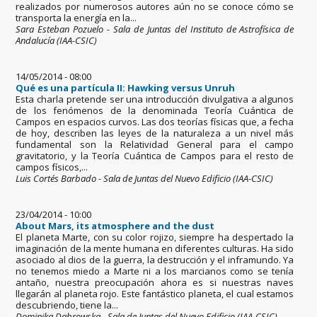
realizados por numerosos autores aún no se conoce cómo se
transporta la energía en la...
Sara Esteban Pozuelo - Sala de Juntas del Instituto de Astrofísica de
Andalucía (IAA-CSIC)
14/05/2014 - 08:00
Qué es una partícula II: Hawking versus Unruh
Esta charla pretende ser una introducción divulgativa a algunos
de los fenómenos de la denominada Teoría Cuántica de
Campos en espacios curvos. Las dos teorías físicas que, a fecha
de hoy, describen las leyes de la naturaleza a un nivel más
fundamental son la Relatividad General para el campo
gravitatorio, y la Teoría Cuántica de Campos para el resto de
campos físicos,...
Luis Cortés Barbado - Sala de Juntas del Nuevo Edificio (IAA-CSIC)
23/04/2014 - 10:00
About Mars, its atmosphere and the dust
El planeta Marte, con su color rojizo, siempre ha despertado la
imaginación de la mente humana en diferentes culturas. Ha sido
asociado al dios de la guerra, la destrucción y el inframundo. Ya
no tenemos miedo a Marte ni a los marcianos como se tenía
antaño, nuestra preocupación ahora es si nuestras naves
llegarán al planeta rojo. Este fantástico planeta, el cual estamos
descubriendo, tiene la...
Dominika Dabrowska - Sala de Juntas del Nuevo Edificio (IAA-CSIC)