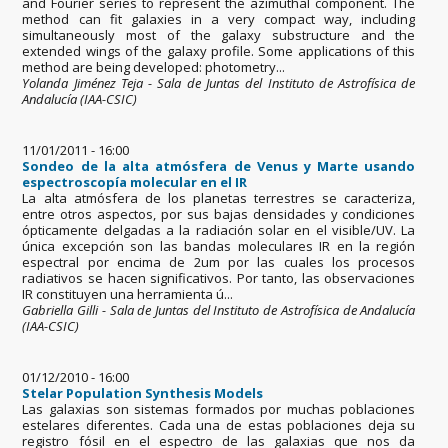
and Fourier series to represent the azimuthal component. The
method can fit galaxies in a very compact way, including
simultaneously most of the galaxy substructure and the
extended wings of the galaxy profile. Some applications of this
method are being developed: photometry...
Yolanda Jiménez Teja - Sala de Juntas del Instituto de Astrofísica de
Andalucía (IAA-CSIC)
11/01/2011 - 16:00
Sondeo de la alta atmósfera de Venus y Marte usando
espectroscopía molecular en el IR
La alta atmósfera de los planetas terrestres se caracteriza,
entre otros aspectos, por sus bajas densidades y condiciones
ópticamente delgadas a la radiación solar en el visible/UV. La
única excepción son las bandas moleculares IR en la región
espectral por encima de 2um por las cuales los procesos
radiativos se hacen significativos. Por tanto, las observaciones
IR constituyen una herramienta ú...
Gabriella Gilli - Sala de Juntas del Instituto de Astrofísica de Andalucía
(IAA-CSIC)
01/12/2010 - 16:00
Stelar Population Synthesis Models
Las galaxias son sistemas formados por muchas poblaciones
estelares diferentes. Cada una de estas poblaciones deja su
registro fósil en el espectro de las galaxias que nos da