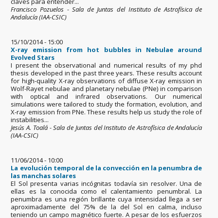
claves para entender...
Francisco Pozuelos - Sala de Juntas del Instituto de Astrofísica de
Andalucía (IAA-CSIC)
15/10/2014 - 15:00
X-ray emission from hot bubbles in Nebulae around
Evolved Stars
I present the observational and numerical results of my phd
thesis developed in the past three years. These results account
for high-quality X-ray observations of diffuse X-ray emission in
Wolf-Rayet nebulae and planetary nebulae (PNe) in comparison
with optical and infrared observations. Our numerical
simulations were tailored to study the formation, evolution, and
X-ray emission from PNe. These results help us study the role of
instabilities...
Jesús A. Toalá - Sala de Juntas del Instituto de Astrofísica de Andalucía
(IAA-CSIC)
11/06/2014 - 10:00
La evolución temporal de la convección en la penumbra de
las manchas solares
El Sol presenta varias incógnitas todavía sin resolver. Una de
ellas es la conocida como el calentamiento penumbral. La
penumbra es una región brillante cuya intensidad llega a ser
aproximadamente del 75% de la del Sol en calma, incluso
teniendo un campo magnético fuerte. A pesar de los esfuerzos