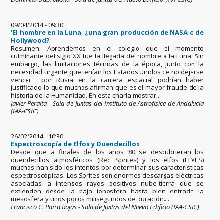
09/04/2014 - 09:30
'El hombre en la Luna: ¿una gran producción de NASA o de
Hollywood?
Resumen: Aprendemos en el colegio que el momento
culminante del siglo XX fue la llegada del hombre a la Luna. Sin
embargo, las limitaciones técnicas de la época, junto con la
necesidad urgente que tenían los Estados Unidos de no dejarse
vencer por Rusia en la carrera espacial podrían haber
justificado lo que muchos afirman que es el mayor fraude de la
historia de la Humanidad. En esta charla mostrar...
Javier Peralta - Sala de Juntas del Instituto de Astrofísica de Andalucía
(IAA-CSIC)
26/02/2014 - 10:30
Espectroscopía de Elfos y Duendecillos
Desde que a finales de los años 80 se descubrieran los
duendecillos atmosféricos (Red Sprites) y los elfos (ELVES)
muchos han sido los intentos por determinar sus características
espectroscópicas. Los Sprites son enormes descargas eléctricas
asociadas a intensos rayos positivos nube-tierra que se
extienden desde la baja ionosfera hasta bien entrada la
mesosfera y unos pocos milisegundos de duración....
Francisco C. Parra Rojas - Sala de Juntas del Nuevo Edificio (IAA-CSIC)