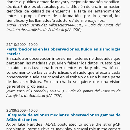
donde el público demanda mayor y mejor información científico-
técnica. Entre los obstáculos para la difusión de una información
científica de calidad se encuentra la falta de entendimiento
entre la propia fuente de información -por lo general, los
científicos- y los llamados ‘traductores’ del mensaje -los...
María Teresa Bermúdez Villaescusa(IAA-CSIC) - Sala de Juntas del
Instituto de Astrofísica de Andalucía (IAA-CSIC)
21/10/2009 - 10:00
Perturbaciones en las observaciones. Ruido en sismología
estelar
En cualquier observación intervienen factores no deseados que
perturban las medidas y pueden falsear los datos. Puesto que
el ruido constituye una barrera entre teoría y observación el
conocimiento de las características del ruido que afecta a cada
observación suele ser crucial en el trabajo de una buena parte
de los astrofísicos. En esta charla se quiere dar una visión
general del problema...
Javier Pascual Granado (IAA-CSIC) - Sala de Juntas del Instituto de
Astrofísica de Andalucía (IAA-CSIC)
30/09/2009 - 10:00
Búsqueda de axiones mediante observaciones gamma de
AGNs distantes
Axion Like Particles (ALPs), postulated to solve the strong-CP
problem in Particle Physics, may play a crucial role in the correct