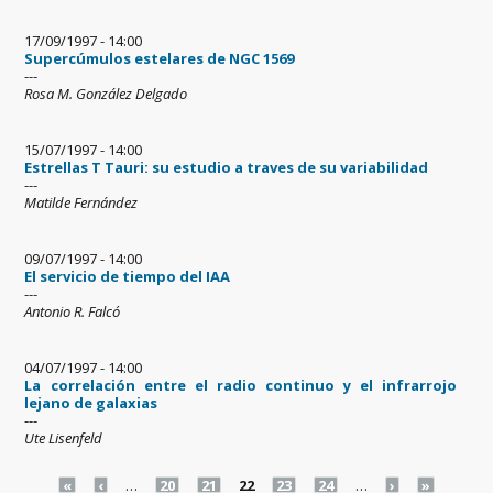
17/09/1997 - 14:00
Supercúmulos estelares de NGC 1569
---
Rosa M. González Delgado
15/07/1997 - 14:00
Estrellas T Tauri: su estudio a traves de su variabilidad
---
Matilde Fernández
09/07/1997 - 14:00
El servicio de tiempo del IAA
---
Antonio R. Falcó
04/07/1997 - 14:00
La correlación entre el radio continuo y el infrarrojo
lejano de galaxias
---
Ute Lisenfeld
Pages
«
‹
…
20
21
22
23
24
…
›
»