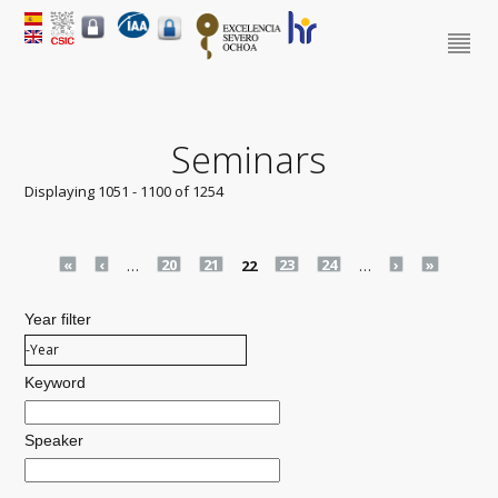
Seminars
Displaying 1051 - 1100 of 1254
Pages
«
‹
…
20
21
22
23
24
…
›
»
Year filter
Year filter
Year
Keyword
Speaker