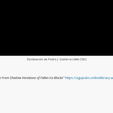
Declaración de Pedro J. Gutiérrez (IAA-CSIC)
on From Shadow Variations of Fallen Ice Blocks”
https://agupubs.onlinelibrary.