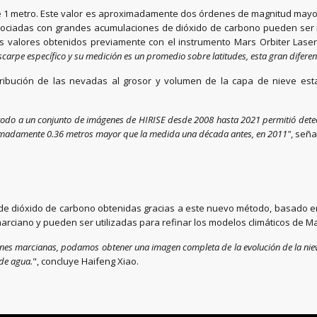
te 1 metro. Este valor es aproximadamente dos órdenes de magnitud may
asociadas con grandes acumulaciones de dióxido de carbono pueden ser 
os valores obtenidos previamente con el instrumento Mars Orbiter Laser
carpe específico y su medición es un promedio sobre latitudes, esta gran diferen
ribución de las nevadas al grosor y volumen de la capa de nieve est
todo a un conjunto de imágenes de HIRISE desde 2008 hasta 2021 permitió detect
imadamente 0.36 metros mayor que la medida una década antes, en 2011"
, seña
de dióxido de carbono obtenidas gracias a este nuevo método, basado en 
l marciano y pueden ser utilizadas para refinar los modelos climáticos de Ma
nes marcianas, podamos obtener una imagen completa de la evolución de la nieve y
 de agua.
", concluye Haifeng Xiao.