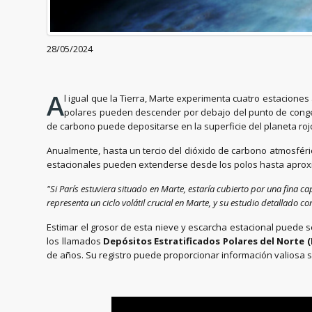
28/05/2024
A
l igual que la Tierra, Marte experimenta cuatro estaciones
polares pueden descender por debajo del punto de congel
de carbono puede depositarse en la superficie del planeta r
Anualmente, hasta un tercio del dióxido de carbono atmosféric
estacionales pueden extenderse desde los polos hasta aproxi
"Si París estuviera situado en Marte, estaría cubierto por una fina c
representa un ciclo volátil crucial en Marte, y su estudio detallado 
Estimar el grosor de esta nieve y escarcha estacional puede se
los llamados
Depósitos Estratificados Polares del Norte (
de años. Su registro puede proporcionar información valiosa s