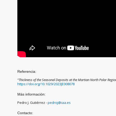
Referencia:
“Thickness of the Seasonal Deposits at the Martian North Polar Regi
https://doi.org/10.1029/2023JE008078
Más información:
Pedro J. Gutiérrez -
pedroj@iaa.es
Contacto: