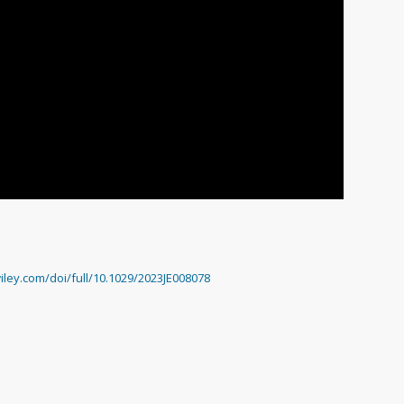
wiley.com/doi/full/10.1029/2023JE008078