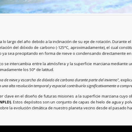
 a lo largo del año debido a la inclinación de su eje de rotación. Durante
ación del dióxido de carbono (-125°C, aproximadamente), el cual constit
ojo ya sea precipitando en forma de nieve o condensando directamente en
o se intercambia entre la atmósfera y la superficie marciana mediante un
madamente los 50° de latitud.
apa de nieve y escarcha de dióxido de carbono durante parte del invierno",
explic
con una alta resolución temporal y espacial contribuiría significativamente a comp
r clave en el diseño de futuras misiones a la superficie marciana cuyo o
NPLD).
Estos depósitos son un conjunto de capas de hielo de agua y polvo
obre la evolución climática de nuestro planeta vecino desde el pasado has