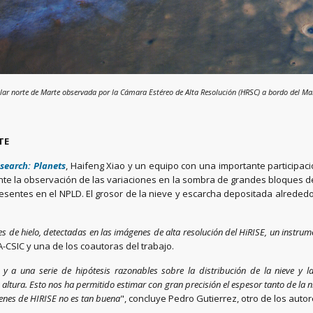
olar norte de Marte observada por la Cámara Estéreo de Alta Resolución (HRSC) a bordo del Ma
TE
search: Planets
, Haifeng Xiao y un equipo con una importante particip
nte la observación de las variaciones en la sombra de grandes bloques d
entes en el NPLD. El grosor de la nieve y escarcha depositada alrededor 
es de hielo, detectadas en las imágenes de alta resolución del HiRISE, un instr
AA-CSIC y una de los coautoras del trabajo.
y a una serie de hipótesis razonables sobre la distribución de la nieve y 
altura. Esto nos ha permitido estimar con gran precisión el espesor tanto de la ni
enes de HIRISE no es tan buena
", concluye Pedro Gutierrez, otro de los autor