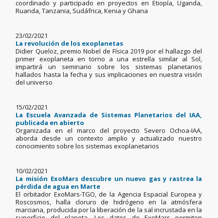
coordinado y participado en proyectos en Etiopía, Uganda,
Ruanda, Tanzania, Sudáfrica, Kenia y Ghana
23/02/2021
La revolución de los exoplanetas
Didier Queloz, premio Nobel de Física 2019 por el hallazgo del
primer exoplaneta en torno a una estrella similar al Sol,
impartirá un seminario sobre los sistemas planetarios
hallados hasta la fecha y sus implicaciones en nuestra visión
del universo
15/02/2021
La Escuela Avanzada de Sistemas Planetarios del IAA,
publicada en abierto
Organizada en el marco del proyecto Severo Ochoa-IAA,
aborda desde un contexto amplio y actualizado nuestro
conocimiento sobre los sistemas exoplanetarios
10/02/2021
La misión ExoMars descubre un nuevo gas y rastrea la
pérdida de agua en Marte
El orbitador ExoMars-TGO, de la Agencia Espacial Europea y
Roscosmos, halla cloruro de hidrógeno en la atmósfera
marciana, producida por la liberación de la sal incrustada en la
superficie del planeta. Los datos de ExoMars permiten