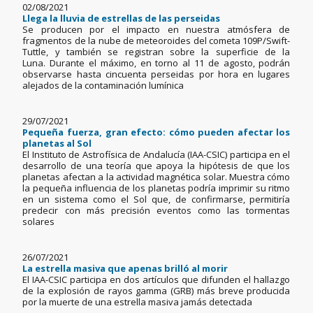
02/08/2021
Llega la lluvia de estrellas de las perseidas
Se producen por el impacto en nuestra atmósfera de
fragmentos de la nube de meteoroides del cometa 109P/Swift-
Tuttle, y también se registran sobre la superficie de la
Luna. Durante el máximo, en torno al 11 de agosto, podrán
observarse hasta cincuenta perseidas por hora en lugares
alejados de la contaminación lumínica
29/07/2021
Pequeña fuerza, gran efecto: cómo pueden afectar los
planetas al Sol
El Instituto de Astrofísica de Andalucía (IAA-CSIC) participa en el
desarrollo de una teoría que apoya la hipótesis de que los
planetas afectan a la actividad magnética solar. Muestra cómo
la pequeña influencia de los planetas podría imprimir su ritmo
en un sistema como el Sol que, de confirmarse, permitiría
predecir con más precisión eventos como las tormentas
solares
26/07/2021
La estrella masiva que apenas brilló al morir
El IAA-CSIC participa en dos artículos que difunden el hallazgo
de la explosión de rayos gamma (GRB) más breve producida
por la muerte de una estrella masiva jamás detectada