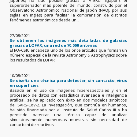
japonés) ha sido posible gracias a ATERUI II(Japón), el
superordenador más potente del mundo, construido por el
Observatorio Astronómico Nacional de Japón (NAOJ, por sus
siglas en inglés) para facilitar la comprensión de distintos
fenómenos astronómicos desde un...
27/08/2021
Se obtienen las imágenes más detalladas de galaxias
gracias a LOFAR, una red de 70.000 antenas
El IAA-CSIC encabeza uno de los once artículos que forman un
número especial de la revista Astronomy & Astrophysics sobre
los resultados de LOFAR
10/08/2021
Se diseña una técnica para detectar, sin contacto, virus
en superficies
Basada en el uso de imágenes hiperespectrales y en el
procesado de datos con estadística avanzada e inteligencia
artificial, se ha aplicado con éxito en dos modelos sintéticos
del SARS-CoV-2. La investigación, que continúa en humanos,
ha sido financiada por el Instituto de Salud Carlos III y ha
permitido patentar una técnica capaz de analizar
simultáneamente numerosas muestras sin necesidad de
contacto ni de reactivos