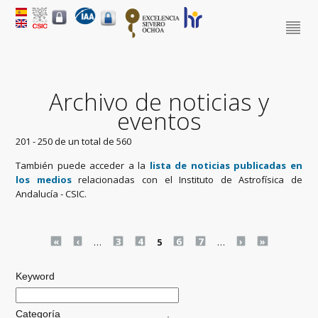
Archivo de noticias y
eventos
201 - 250 de un total de 560
También puede acceder a la
lista de noticias publicadas en
los medios
relacionadas con el Instituto de Astrofísica de
Andalucía - CSIC.
Pages
«
‹
…
3
4
5
6
7
…
›
»
Keyword
Categoría
.