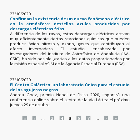
23/10/2020
Confirman la existencia de un nuevo fenómeno eléctrico
en la atmósfera: destellos azules producidos por
descargas eléctricas frías
A diferencia de los rayos, estas descargas eléctricas activan
muy eficientemente ciertas reacciones químicas que pueden
producir óxido nitroso y ozono, gases que contribuyen al
efecto invernadero. El estudio, encabezado por
investigadores del Instituto de Astrofísica de Andalucía (IAA-
CSIC), ha sido posible gracias a los datos proporcionados por
la misión espacial ASIM de la Agencia Espacial Europea (ESA)
23/10/2020
El Centro Galáctico: un laboratorio único para el estudio
de los agujeros negros
Andrea Ghez, premio Nobel de Física 2020, impartirá una
conferencia online sobre el centro de la Vía Láctea el próximo
jueves 29 de octubre
Pages
«
‹
…
3
4
5
6
7
…
›
»