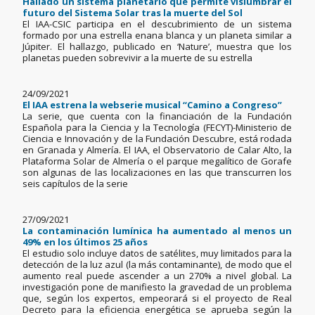
Hallado un sistema planetario que permite vislumbrar el
futuro del Sistema Solar tras la muerte del Sol
El IAA-CSIC participa en el descubrimiento de un sistema
formado por una estrella enana blanca y un planeta similar a
Júpiter. El hallazgo, publicado en ‘Nature’, muestra que los
planetas pueden sobrevivir a la muerte de su estrella
24/09/2021
El IAA estrena la webserie musical “Camino a Congreso”
La serie, que cuenta con la financiación de la Fundación
Española para la Ciencia y la Tecnología (FECYT)-Ministerio de
Ciencia e Innovación y de la Fundación Descubre, está rodada
en Granada y Almería. El IAA, el Observatorio de Calar Alto, la
Plataforma Solar de Almería o el parque megalítico de Gorafe
son algunas de las localizaciones en las que transcurren los
seis capítulos de la serie
27/09/2021
La contaminación lumínica ha aumentado al menos un
49% en los últimos 25 años
El estudio solo incluye datos de satélites, muy limitados para la
detección de la luz azul (la más contaminante), de modo que el
aumento real puede ascender a un 270% a nivel global. La
investigación pone de manifiesto la gravedad de un problema
que, según los expertos, empeorará si el proyecto de Real
Decreto para la eficiencia energética se aprueba según la