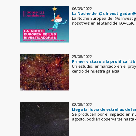
06/09/2022
La Noche de l@s Investigador@
La Noche Europea de l@s Investig
nosotr@s en el Stand del IAA-CSIC.
25/08/2022
Primer vistazo a la prolífica fáb
Un estudio, enmarcado en el proye
centro de nuestra galaxia
08/08/2022
Llega la lluvia de estrellas de l
Se producen por el impacto en nu
agosto, podrán observarse hasta c