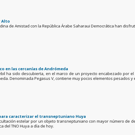
 Alto
dina de Amistad con la República Árabe Saharaui Democrática han disfrut
tico en las cercanías de Andrómeda
il ha sido descubierta, en el marco de un proyecto encabezado por el Ins
meda. Denominada Pegasus V, contiene muy pocos elementos pesados ​​y e
ara caracterizar el transneptuniano Huya
cultación estelar por un objeto transneptuniano con mayor número de dete
ica del TNO Huya a día de hoy.