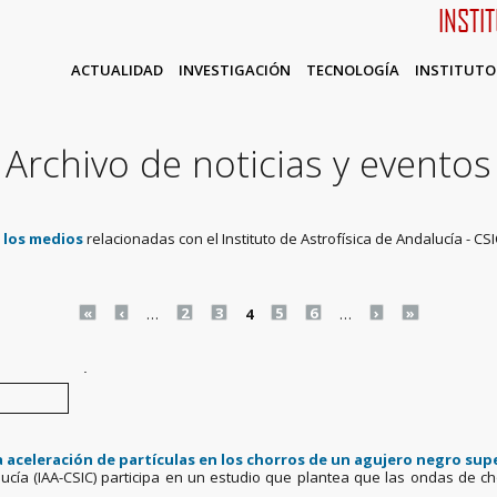
INSTI
ACTUALIDAD
INVESTIGACIÓN
TECNOLOGÍA
INSTITUTO
Archivo de noticias y eventos
n los medios
relacionadas con el Instituto de Astrofísica de Andalucía - CSI
«
‹
…
2
3
4
5
6
…
›
»
.
aceleración de partículas en los chorros de un agujero negro su
alucía (IAA-CSIC) participa en un estudio que plantea que las ondas de c