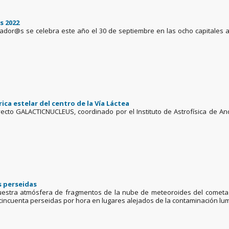
s 2022
ador@s se celebra este año el 30 de septiembre en las ocho capitales 
rica estelar del centro de la Vía Láctea
cto GALACTICNUCLEUS, coordinado por el Instituto de Astrofísica de Andal
as perseidas
estra atmósfera de fragmentos de la nube de meteoroides del cometa 10
incuenta perseidas por hora en lugares alejados de la contaminación lu