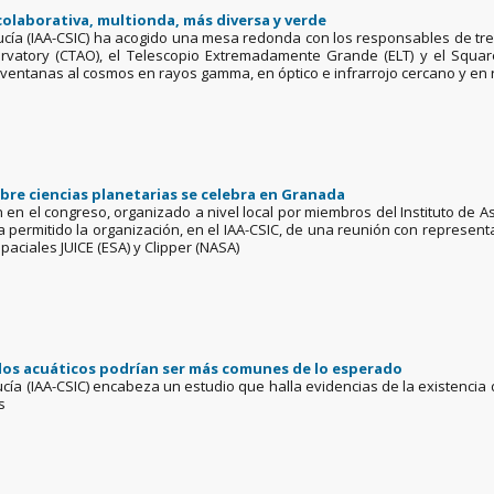
colaborativa, multionda, más diversa y verde
alucía (IAA-CSIC) ha acogido una mesa redonda con los responsables de tr
vatory (CTAO), el Telescopio Extremadamente Grande (ELT) y el Square
 ventanas al cosmos en rayos gamma, en óptico e infrarrojo cercano y en r
re ciencias planetarias se celebra en Granada
 en el congreso, organizado a nivel local por miembros del Instituto de As
 permitido la organización, en el IAA-CSIC, de una reunión con represe
paciales JUICE (ESA) y Clipper (NASA)
dos acuáticos podrían ser más comunes de lo esperado
alucía (IAA-CSIC) encabeza un estudio que halla evidencias de la existen
as