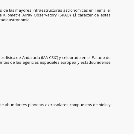
es de las mayores infraestructuras astronómicas en Tierra: el
 Kilometre Array Observatory (SKAO). El carácter de estas
adioastronomía,...
trofísica de Andalucía (IAA-CSIC) y celebrado en el Palacio de
ntantes de las agencias espaciales europea y estadounidense
cia de abundantes planetas extrasolares compuestos de hielo y