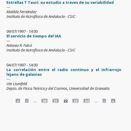
Estrellas T Tauri: su estudio a traves de su variabilidad
---
Matilde Fernández
Instituto de Astrofísica de Andalucía - CSIC
09/07/1997 - 14:00
El servicio de tiempo del IAA
---
Antonio R. Falcó
Instituto de Astrofísica de Andalucía - CSIC
04/07/1997 - 14:00
La correlación entre el radio continuo y el infrarrojo
lejano de galaxias
---
Ute Lisenfeld
Depto. de Física Teórica y del Cosmos, Universidad de Granada
Pages
«
‹
…
20
21
22
23
24
…
›
»