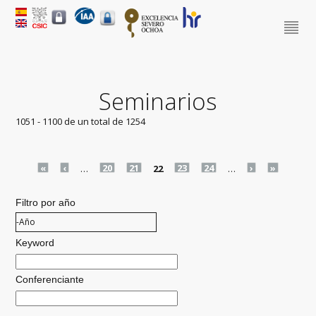
Seminarios
1051 - 1100 de un total de 1254
Pages
«
‹
…
20
21
22
23
24
…
›
»
Filtro por año
Filtro por año
Año
Keyword
Conferenciante