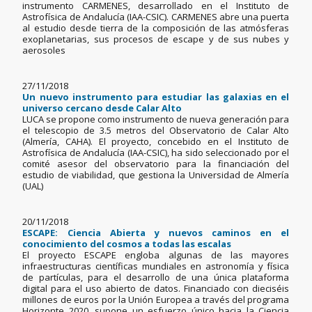
instrumento CARMENES, desarrollado en el Instituto de
Astrofísica de Andalucía (IAA-CSIC). CARMENES abre una puerta
al estudio desde tierra de la composición de las atmósferas
exoplanetarias, sus procesos de escape y de sus nubes y
aerosoles
27/11/2018
Un nuevo instrumento para estudiar las galaxias en el
universo cercano desde Calar Alto
LUCA se propone como instrumento de nueva generación para
el telescopio de 3.5 metros del Observatorio de Calar Alto
(Almería, CAHA). El proyecto, concebido en el Instituto de
Astrofísica de Andalucía (IAA-CSIC), ha sido seleccionado por el
comité asesor del observatorio para la financiación del
estudio de viabilidad, que gestiona la Universidad de Almería
(UAL)
20/11/2018
ESCAPE: Ciencia Abierta y nuevos caminos en el
conocimiento del cosmos a todas las escalas
El proyecto ESCAPE engloba algunas de las mayores
infraestructuras científicas mundiales en astronomía y física
de partículas, para el desarrollo de una única plataforma
digital para el uso abierto de datos. Financiado con dieciséis
millones de euros por la Unión Europea a través del programa
Horizonte 2020, supone un esfuerzo único hacia la Ciencia