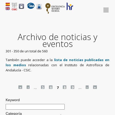
Archivo de noticias y
eventos
301 - 350 de un total de 560
También puede acceder a la
lista de noticias publicadas en
los medios
relacionadas con el Instituto de Astrofísica de
Andalucía - CSIC.
Pages
«
‹
…
5
6
7
8
9
…
›
»
Keyword
Categoría
.