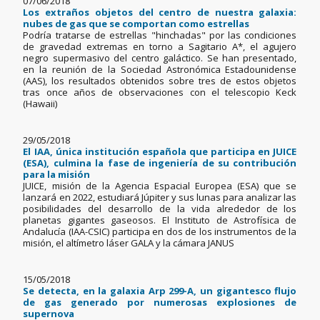
07/06/2018
Los extraños objetos del centro de nuestra galaxia:
nubes de gas que se comportan como estrellas
Podría tratarse de estrellas "hinchadas" por las condiciones
de gravedad extremas en torno a Sagitario A*, el agujero
negro supermasivo del centro galáctico. Se han presentado,
en la reunión de la Sociedad Astronómica Estadounidense
(AAS), los resultados obtenidos sobre tres de estos objetos
tras once años de observaciones con el telescopio Keck
(Hawaii)
29/05/2018
El IAA, única institución española que participa en JUICE
(ESA), culmina la fase de ingeniería de su contribución
para la misión
JUICE, misión de la Agencia Espacial Europea (ESA) que se
lanzará en 2022, estudiará Júpiter y sus lunas para analizar las
posibilidades del desarrollo de la vida alrededor de los
planetas gigantes gaseosos. El Instituto de Astrofísica de
Andalucía (IAA-CSIC) participa en dos de los instrumentos de la
misión, el altímetro láser GALA y la cámara JANUS
15/05/2018
Se detecta, en la galaxia Arp 299-A, un gigantesco flujo
de gas generado por numerosas explosiones de
supernova