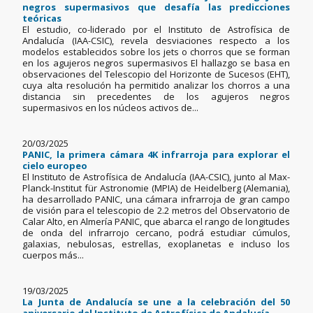
negros supermasivos que desafía las predicciones
teóricas
El estudio, co-liderado por el Instituto de Astrofísica de
Andalucía (IAA-CSIC), revela desviaciones respecto a los
modelos establecidos sobre los jets o chorros que se forman
en los agujeros negros supermasivos El hallazgo se basa en
observaciones del Telescopio del Horizonte de Sucesos (EHT),
cuya alta resolución ha permitido analizar los chorros a una
distancia sin precedentes de los agujeros negros
supermasivos en los núcleos activos de...
20/03/2025
PANIC, la primera cámara 4K infrarroja para explorar el
cielo europeo
El Instituto de Astrofísica de Andalucía (IAA-CSIC), junto al Max-
Planck-Institut für Astronomie (MPIA) de Heidelberg (Alemania),
ha desarrollado PANIC, una cámara infrarroja de gran campo
de visión para el telescopio de 2.2 metros del Observatorio de
Calar Alto, en Almería PANIC, que abarca el rango de longitudes
de onda del infrarrojo cercano, podrá estudiar cúmulos,
galaxias, nebulosas, estrellas, exoplanetas e incluso los
cuerpos más...
19/03/2025
La Junta de Andalucía se une a la celebración del 50