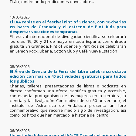
Titán, confirmando predicciones clave sobre...
13/05/2025
El IAA repite en el festival Pint of Science, con 18 charlas
en bares de Granada y el estreno de Pint Kids para
despertar vocaciones tempranas
El festival internacional de divulgación científica se celebrará
los días 19, 20 y 21 de mayo en toda España, con entrada
gratuita En Granada, Pint of Science y Pint Kids se celebrarán
en Lemon Rock, Liberia, Cotton Club y Café Nueva Estación
08/05/2025
El Área de Ciencia de la Feria del Libro celebra su octava
edición con más de 40 actividades gratuitas para todos
los públicos
Charlas, talleres, presentaciones de libros o podcasts en
directo conforman una oferta científica gratuita y accesible,
con especial protagonismo de las mujeres en la literatura, la
ciencia y la divulgación Con motivo de su 50 aniversario, el
Instituto de Astrofísica de Andalucía presenta un libro
conmemorativo que recorre medio siglo de investigación, así
como los hitos que han marcado la historia del centro
06/05/2025
Un estudio liderado por el IAA-CSIC revela el origen de la