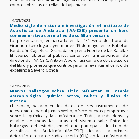
conoce sobre las estrellas de baja masa
14/05/2025
Medio siglo de historia e investigación: el Instituto de
Astrofísica de Andalucía (IAA-CSIC) presenta un libro
conmemorativo con motivo de su 50 aniversario
La presentación, enmarcada en la 43ª Feria del Libro de
Granada, tuvo lugar ayer, martes 13 de mayo, en el Pabellón
Fundación Caja Rural Granada, en plena Fuente de las Batallas
El evento, abierto al público, contó con la intervención del
director del IAA-CSIC, Antxon Alberdi, así como de otros autores
del libro y pioneros que contribuyeron a levantar el centro de
excelencia Severo Ochoa
14/05/2025
Nuevos hallazgos sobre Titán refuerzan su interés
astrobiológico: química activa, nubes y lluvias de
metano
El trabajo, basado en los datos de tres instrumentos del
telescopio espacial James Webb, ofrece nuevas perspectivas
sobre la química y la atmósfera de Titán, la más densa y
estable de todas las lunas del sistema solar Entre los
hallazgos del estudio, en el que participa el Instituto de
Astrofísica de Andalucía (IAA-CSIC), destaca la primera
detección directa de radical metilo (CH₃) en la atmósfera de