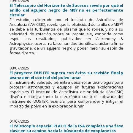
10/07/2025
El Telescopio del Horizonte de Sucesos revela por qué el
anillo del agujero negro de M87 no es perfectamente
circular
El estudio, coliderado por el Instituto de Astrofísica de
Andalucía (IAA-CSIC), revela que la elipticidad del anillo de M87*
se debe a la turbulencia del plasma que lo rodea, y no a su
velocidad de rotación sobre su propio eje, conocida como
espín Los resultados, publicados en Astronomy &
Astrophysics, acercan a la comunidad científica a aislar la firma
gravitacional de un agujero negro y poder medir su espín de
forma directa...
08/07/2025
El proyecto DUSTER supera con éxito su revisión final y
avanza en el control del polvo lunar
El instrumento validado permitirá desarrollar tecnologías para
proteger astronautas y equipos en futuras exploraciones
espaciales El Instituto de Astrofísica de Andalucía (IAA-CSIC)
diseña e integra tanto la electrónica como el software del
instrumento DUSTER, esencial para comprender y mitigar el
impacto del polvo en la exploración lunar
01/07/2025
El telescopio espacial PLATO de la ESA completa una fase
clave en su camino hacia la búsqueda de exoplanetas