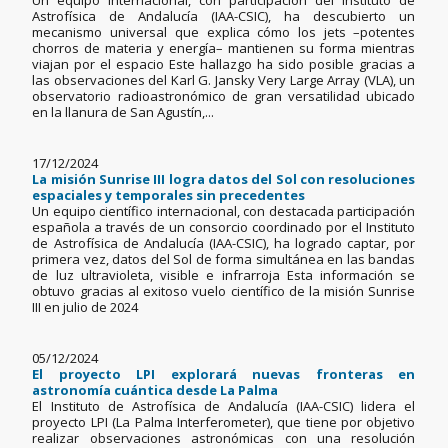
Un equipo internacional, con participación del Instituto de
Astrofísica de Andalucía (IAA-CSIC), ha descubierto un
mecanismo universal que explica cómo los jets –potentes
chorros de materia y energía– mantienen su forma mientras
viajan por el espacio Este hallazgo ha sido posible gracias a
las observaciones del Karl G. Jansky Very Large Array (VLA), un
observatorio radioastronómico de gran versatilidad ubicado
en la llanura de San Agustín,...
17/12/2024
La misión Sunrise III logra datos del Sol con resoluciones
espaciales y temporales sin precedentes
Un equipo científico internacional, con destacada participación
española a través de un consorcio coordinado por el Instituto
de Astrofísica de Andalucía (IAA-CSIC), ha logrado captar, por
primera vez, datos del Sol de forma simultánea en las bandas
de luz ultravioleta, visible e infrarroja Esta información se
obtuvo gracias al exitoso vuelo científico de la misión Sunrise
III en julio de 2024
05/12/2024
El proyecto LPI explorará nuevas fronteras en
astronomía cuántica desde La Palma
El Instituto de Astrofísica de Andalucía (IAA-CSIC) lidera el
proyecto LPI (La Palma Interferometer), que tiene por objetivo
realizar observaciones astronómicas con una resolución