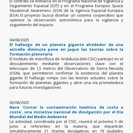
El contrato se enmarca en el Programa Nacional de Vigilancia y
Seguimiento Espacial (S3T) y en el Programa Europeo Space
Situational Awareness (SSA) de la Agencia Espacial Europea
(ESA) El proyecto busca diseñar un sistema cooperativo que
optimice la observación astronómica para la vigilancia y
seguimiento del espacio
04/06/2025
El hallazgo de un planeta gigante alrededor de una
estrella diminuta pone en jaque las teorías sobre la
formación planetaria
El Instituto de Astrofísica de Andalucía (IAA-CSIC) participó en el
descubrimiento mediante observaciones clave con el
telescopio de 1,5 metros del Observatorio de Sierra Nevada
(OSN), que permitieron confirmar la existencia del planeta
gigante El hallazgo rompe con las teorías actuales sobre la
formación de planetas gigantes y abre una vía prometedora
para futuras investigaciones
02/06/2025
Nace ‘Contar la contaminación lumínica de costa a
costa’, una iniciativa nacional de divulgación por el Día
Mundial del Medio Ambiente
La actividad, coordinada por el CSIC, reunirá el próximo 5 de
junio a referentes en la materia, que impartirán
simultáneamente 21 charlas divulgativas en 19 ciudades