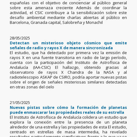
españolas con el objetivo de concienciar al público general
sobre esta amenaza creciente Además de coordinar la
actividad, el CSIC contribuye a la sensibilización sobre este
desafío ambiental mediante charlas abiertas al público en
Barcelona, Granada capital, Salobreña y Monachil
28/05/2025
Detectan un misterioso objeto cósmico que emite
señales de radio y rayos X de manera sincronizada
El estudio, que ha detectado por primera vez la emisión de
rayos X en una fuente transitoria en radio de largo período,
cuenta con la participación del Instituto de Astrofísica de
Andalucía (IAA-CSIC) El hallazgo, obtenido gracias al
observatorio de rayos X Chandra de la NASA y al
radiotelescopio ASKAP de CSIRO, podría aportar nuevas pistas
sobre el origen de señales misteriosas similares detectadas
en otras zonas del cielo
21/05/2025
Nuevas pistas sobre cómo la formación de planetas
puede enmascarar las propiedades reales de su estrella
El Instituto de Astrofísica de Andalucía colidera un estudio que
explora la conexión entre la presencia de un planeta
alrededor de una estrella y las propiedades de esta El estudio,
centrado en estrellas de masa intermedia, ha revelado
resultados particularmente significativos frente a lo que ya se