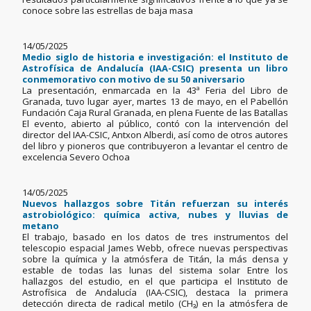
conoce sobre las estrellas de baja masa
14/05/2025
Medio siglo de historia e investigación: el Instituto de
Astrofísica de Andalucía (IAA-CSIC) presenta un libro
conmemorativo con motivo de su 50 aniversario
La presentación, enmarcada en la 43ª Feria del Libro de
Granada, tuvo lugar ayer, martes 13 de mayo, en el Pabellón
Fundación Caja Rural Granada, en plena Fuente de las Batallas
El evento, abierto al público, contó con la intervención del
director del IAA-CSIC, Antxon Alberdi, así como de otros autores
del libro y pioneros que contribuyeron a levantar el centro de
excelencia Severo Ochoa
14/05/2025
Nuevos hallazgos sobre Titán refuerzan su interés
astrobiológico: química activa, nubes y lluvias de
metano
El trabajo, basado en los datos de tres instrumentos del
telescopio espacial James Webb, ofrece nuevas perspectivas
sobre la química y la atmósfera de Titán, la más densa y
estable de todas las lunas del sistema solar Entre los
hallazgos del estudio, en el que participa el Instituto de
Astrofísica de Andalucía (IAA-CSIC), destaca la primera
detección directa de radical metilo (CH₃) en la atmósfera de