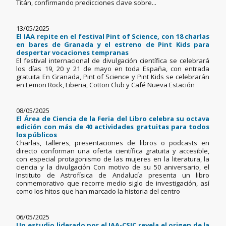
Titán, confirmando predicciones clave sobre...
13/05/2025
El IAA repite en el festival Pint of Science, con 18 charlas
en bares de Granada y el estreno de Pint Kids para
despertar vocaciones tempranas
El festival internacional de divulgación científica se celebrará
los días 19, 20 y 21 de mayo en toda España, con entrada
gratuita En Granada, Pint of Science y Pint Kids se celebrarán
en Lemon Rock, Liberia, Cotton Club y Café Nueva Estación
08/05/2025
El Área de Ciencia de la Feria del Libro celebra su octava
edición con más de 40 actividades gratuitas para todos
los públicos
Charlas, talleres, presentaciones de libros o podcasts en
directo conforman una oferta científica gratuita y accesible,
con especial protagonismo de las mujeres en la literatura, la
ciencia y la divulgación Con motivo de su 50 aniversario, el
Instituto de Astrofísica de Andalucía presenta un libro
conmemorativo que recorre medio siglo de investigación, así
como los hitos que han marcado la historia del centro
06/05/2025
Un estudio liderado por el IAA-CSIC revela el origen de la