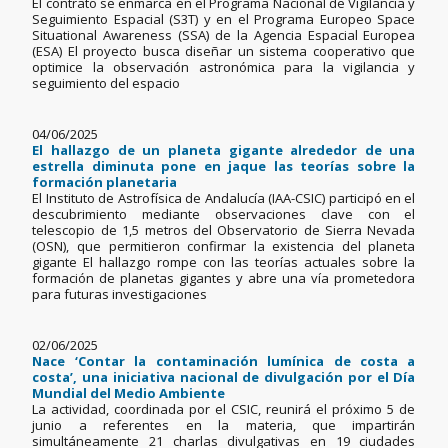
El contrato se enmarca en el Programa Nacional de Vigilancia y
Seguimiento Espacial (S3T) y en el Programa Europeo Space
Situational Awareness (SSA) de la Agencia Espacial Europea
(ESA) El proyecto busca diseñar un sistema cooperativo que
optimice la observación astronómica para la vigilancia y
seguimiento del espacio
04/06/2025
El hallazgo de un planeta gigante alrededor de una
estrella diminuta pone en jaque las teorías sobre la
formación planetaria
El Instituto de Astrofísica de Andalucía (IAA-CSIC) participó en el
descubrimiento mediante observaciones clave con el
telescopio de 1,5 metros del Observatorio de Sierra Nevada
(OSN), que permitieron confirmar la existencia del planeta
gigante El hallazgo rompe con las teorías actuales sobre la
formación de planetas gigantes y abre una vía prometedora
para futuras investigaciones
02/06/2025
Nace ‘Contar la contaminación lumínica de costa a
costa’, una iniciativa nacional de divulgación por el Día
Mundial del Medio Ambiente
La actividad, coordinada por el CSIC, reunirá el próximo 5 de
junio a referentes en la materia, que impartirán
simultáneamente 21 charlas divulgativas en 19 ciudades