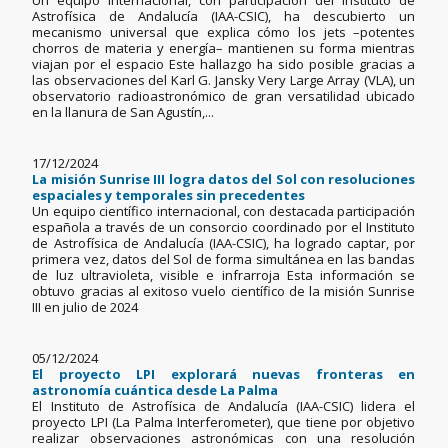
Un equipo internacional, con participación del Instituto de
Astrofísica de Andalucía (IAA-CSIC), ha descubierto un
mecanismo universal que explica cómo los jets –potentes
chorros de materia y energía– mantienen su forma mientras
viajan por el espacio Este hallazgo ha sido posible gracias a
las observaciones del Karl G. Jansky Very Large Array (VLA), un
observatorio radioastronómico de gran versatilidad ubicado
en la llanura de San Agustín,...
17/12/2024
La misión Sunrise III logra datos del Sol con resoluciones
espaciales y temporales sin precedentes
Un equipo científico internacional, con destacada participación
española a través de un consorcio coordinado por el Instituto
de Astrofísica de Andalucía (IAA-CSIC), ha logrado captar, por
primera vez, datos del Sol de forma simultánea en las bandas
de luz ultravioleta, visible e infrarroja Esta información se
obtuvo gracias al exitoso vuelo científico de la misión Sunrise
III en julio de 2024
05/12/2024
El proyecto LPI explorará nuevas fronteras en
astronomía cuántica desde La Palma
El Instituto de Astrofísica de Andalucía (IAA-CSIC) lidera el
proyecto LPI (La Palma Interferometer), que tiene por objetivo
realizar observaciones astronómicas con una resolución