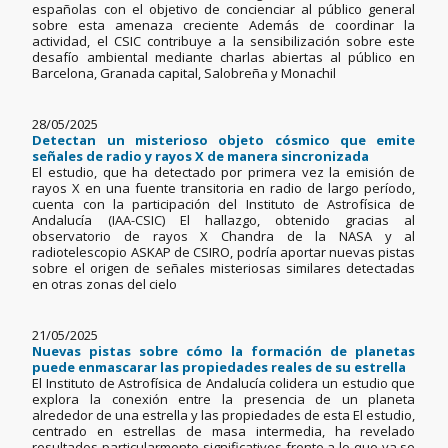
españolas con el objetivo de concienciar al público general
sobre esta amenaza creciente Además de coordinar la
actividad, el CSIC contribuye a la sensibilización sobre este
desafío ambiental mediante charlas abiertas al público en
Barcelona, Granada capital, Salobreña y Monachil
28/05/2025
Detectan un misterioso objeto cósmico que emite
señales de radio y rayos X de manera sincronizada
El estudio, que ha detectado por primera vez la emisión de
rayos X en una fuente transitoria en radio de largo período,
cuenta con la participación del Instituto de Astrofísica de
Andalucía (IAA-CSIC) El hallazgo, obtenido gracias al
observatorio de rayos X Chandra de la NASA y al
radiotelescopio ASKAP de CSIRO, podría aportar nuevas pistas
sobre el origen de señales misteriosas similares detectadas
en otras zonas del cielo
21/05/2025
Nuevas pistas sobre cómo la formación de planetas
puede enmascarar las propiedades reales de su estrella
El Instituto de Astrofísica de Andalucía colidera un estudio que
explora la conexión entre la presencia de un planeta
alrededor de una estrella y las propiedades de esta El estudio,
centrado en estrellas de masa intermedia, ha revelado
resultados particularmente significativos frente a lo que ya se