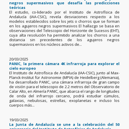
negros supermasivos que desafía las predicciones
teóricas
El estudio, co-liderado por el Instituto de Astrofísica de
Andalucía (IAA-CSIC), revela desviaciones respecto a los
modelos establecidos sobre los jets o chorros que se forman
en los agujeros negros supermasivos El hallazgo se basa en
observaciones del Telescopio del Horizonte de Sucesos (EHT),
cuya alta resolución ha permitido analizar los chorros a una
distancia sin precedentes de los agujeros negros
supermasivos en los núcleos activos de...
20/03/2025
PANIC, la primera cámara 4K infrarroja para explorar el
cielo europeo
El Instituto de Astrofísica de Andalucía (IAA-CSIC), junto al Max-
Planck-Institut für Astronomie (MPIA) de Heidelberg (Alemania),
ha desarrollado PANIC, una cámara infrarroja de gran campo
de visión para el telescopio de 2.2 metros del Observatorio de
Calar Alto, en Almería PANIC, que abarca el rango de longitudes
de onda del infrarrojo cercano, podrá estudiar cúmulos,
galaxias, nebulosas, estrellas, exoplanetas e incluso los
cuerpos más...
19/03/2025
La Junta de Andalucía se une a la celebración del 50