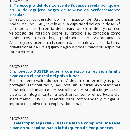
10/07/2025
El Telescopio del Horizonte de Sucesos revela por qué el
anillo del agujero negro de M87 no es perfectamente
circular
El estudio, coliderado por el Instituto de Astrofísica de
Andalucía (IAA-CSIC), revela que la elipticidad del anillo de M87*
se debe a la turbulencia del plasma que lo rodea, y no a su
velocidad de rotación sobre su propio eje, conocida como
espín Los resultados, publicados en Astronomy &
Astrophysics, acercan a la comunidad científica a aislar la firma
gravitacional de un agujero negro y poder medir su espín de
forma directa...
08/07/2025
El proyecto DUSTER supera con éxito su revisión final y
avanza en el control del polvo lunar
El instrumento validado permitirá desarrollar tecnologías para
proteger astronautas y equipos en futuras exploraciones
espaciales El Instituto de Astrofísica de Andalucía (IAA-CSIC)
diseña e integra tanto la electrónica como el software del
instrumento DUSTER, esencial para comprender y mitigar el
impacto del polvo en la exploración lunar
01/07/2025
El telescopio espacial PLATO de la ESA completa una fase
clave en su camino hacia la búsqueda de exoplanetas