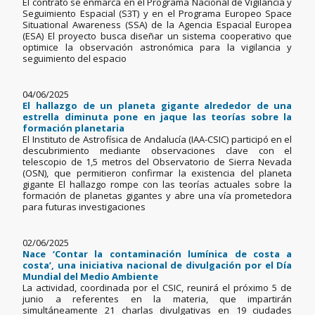
El contrato se enmarca en el Programa Nacional de Vigilancia y
Seguimiento Espacial (S3T) y en el Programa Europeo Space
Situational Awareness (SSA) de la Agencia Espacial Europea
(ESA) El proyecto busca diseñar un sistema cooperativo que
optimice la observación astronómica para la vigilancia y
seguimiento del espacio
04/06/2025
El hallazgo de un planeta gigante alrededor de una
estrella diminuta pone en jaque las teorías sobre la
formación planetaria
El Instituto de Astrofísica de Andalucía (IAA-CSIC) participó en el
descubrimiento mediante observaciones clave con el
telescopio de 1,5 metros del Observatorio de Sierra Nevada
(OSN), que permitieron confirmar la existencia del planeta
gigante El hallazgo rompe con las teorías actuales sobre la
formación de planetas gigantes y abre una vía prometedora
para futuras investigaciones
02/06/2025
Nace ‘Contar la contaminación lumínica de costa a
costa’, una iniciativa nacional de divulgación por el Día
Mundial del Medio Ambiente
La actividad, coordinada por el CSIC, reunirá el próximo 5 de
junio a referentes en la materia, que impartirán
simultáneamente 21 charlas divulgativas en 19 ciudades