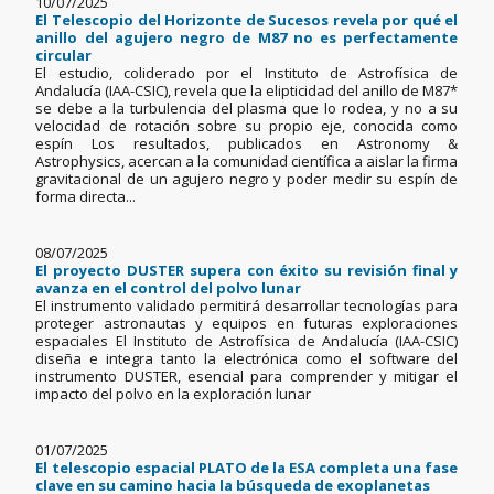
10/07/2025
El Telescopio del Horizonte de Sucesos revela por qué el
anillo del agujero negro de M87 no es perfectamente
circular
El estudio, coliderado por el Instituto de Astrofísica de
Andalucía (IAA-CSIC), revela que la elipticidad del anillo de M87*
se debe a la turbulencia del plasma que lo rodea, y no a su
velocidad de rotación sobre su propio eje, conocida como
espín Los resultados, publicados en Astronomy &
Astrophysics, acercan a la comunidad científica a aislar la firma
gravitacional de un agujero negro y poder medir su espín de
forma directa...
08/07/2025
El proyecto DUSTER supera con éxito su revisión final y
avanza en el control del polvo lunar
El instrumento validado permitirá desarrollar tecnologías para
proteger astronautas y equipos en futuras exploraciones
espaciales El Instituto de Astrofísica de Andalucía (IAA-CSIC)
diseña e integra tanto la electrónica como el software del
instrumento DUSTER, esencial para comprender y mitigar el
impacto del polvo en la exploración lunar
01/07/2025
El telescopio espacial PLATO de la ESA completa una fase
clave en su camino hacia la búsqueda de exoplanetas