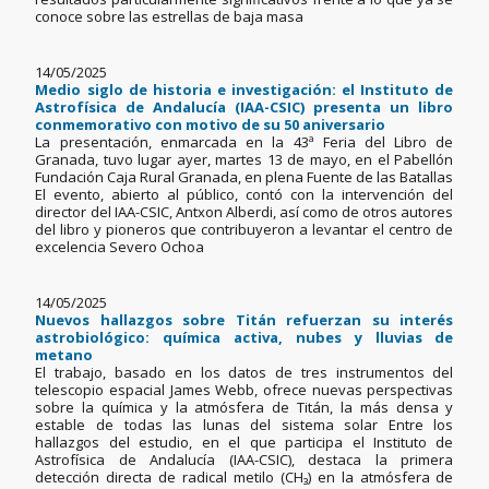
conoce sobre las estrellas de baja masa
14/05/2025
Medio siglo de historia e investigación: el Instituto de
Astrofísica de Andalucía (IAA-CSIC) presenta un libro
conmemorativo con motivo de su 50 aniversario
La presentación, enmarcada en la 43ª Feria del Libro de
Granada, tuvo lugar ayer, martes 13 de mayo, en el Pabellón
Fundación Caja Rural Granada, en plena Fuente de las Batallas
El evento, abierto al público, contó con la intervención del
director del IAA-CSIC, Antxon Alberdi, así como de otros autores
del libro y pioneros que contribuyeron a levantar el centro de
excelencia Severo Ochoa
14/05/2025
Nuevos hallazgos sobre Titán refuerzan su interés
astrobiológico: química activa, nubes y lluvias de
metano
El trabajo, basado en los datos de tres instrumentos del
telescopio espacial James Webb, ofrece nuevas perspectivas
sobre la química y la atmósfera de Titán, la más densa y
estable de todas las lunas del sistema solar Entre los
hallazgos del estudio, en el que participa el Instituto de
Astrofísica de Andalucía (IAA-CSIC), destaca la primera
detección directa de radical metilo (CH₃) en la atmósfera de