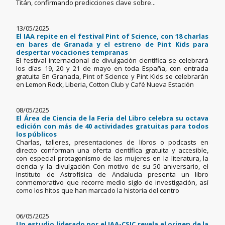
Titán, confirmando predicciones clave sobre...
13/05/2025
El IAA repite en el festival Pint of Science, con 18 charlas
en bares de Granada y el estreno de Pint Kids para
despertar vocaciones tempranas
El festival internacional de divulgación científica se celebrará
los días 19, 20 y 21 de mayo en toda España, con entrada
gratuita En Granada, Pint of Science y Pint Kids se celebrarán
en Lemon Rock, Liberia, Cotton Club y Café Nueva Estación
08/05/2025
El Área de Ciencia de la Feria del Libro celebra su octava
edición con más de 40 actividades gratuitas para todos
los públicos
Charlas, talleres, presentaciones de libros o podcasts en
directo conforman una oferta científica gratuita y accesible,
con especial protagonismo de las mujeres en la literatura, la
ciencia y la divulgación Con motivo de su 50 aniversario, el
Instituto de Astrofísica de Andalucía presenta un libro
conmemorativo que recorre medio siglo de investigación, así
como los hitos que han marcado la historia del centro
06/05/2025
Un estudio liderado por el IAA-CSIC revela el origen de la