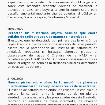
españolas con el objetivo de concienciar al público general
sobre esta amenaza creciente Además de coordinar la
actividad, el CSIC contribuye a la sensibilización sobre este
desafío ambiental mediante charlas abiertas al público en
Barcelona, Granada capital, Salobreña y Monachil
28/05/2025
Detectan un misterioso objeto cósmico que emite
señales de radio y rayos X de manera sincronizada
El estudio, que ha detectado por primera vez la emisión de
rayos X en una fuente transitoria en radio de largo período,
cuenta con la participación del Instituto de Astrofísica de
Andalucía (IAA-CSIC) El hallazgo, obtenido gracias al
observatorio de rayos X Chandra de la NASA y al
radiotelescopio ASKAP de CSIRO, podría aportar nuevas pistas
sobre el origen de señales misteriosas similares detectadas
en otras zonas del cielo
21/05/2025
Nuevas pistas sobre cómo la formación de planetas
puede enmascarar las propiedades reales de su estrella
El Instituto de Astrofísica de Andalucía colidera un estudio que
explora la conexión entre la presencia de un planeta
alrededor de una estrella y las propiedades de esta El estudio,
centrado en estrellas de masa intermedia, ha revelado
resultados particularmente significativos frente a lo que ya se