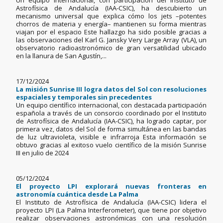
Un equipo internacional, con participación del Instituto de
Astrofísica de Andalucía (IAA-CSIC), ha descubierto un
mecanismo universal que explica cómo los jets –potentes
chorros de materia y energía– mantienen su forma mientras
viajan por el espacio Este hallazgo ha sido posible gracias a
las observaciones del Karl G. Jansky Very Large Array (VLA), un
observatorio radioastronómico de gran versatilidad ubicado
en la llanura de San Agustín,...
17/12/2024
La misión Sunrise III logra datos del Sol con resoluciones
espaciales y temporales sin precedentes
Un equipo científico internacional, con destacada participación
española a través de un consorcio coordinado por el Instituto
de Astrofísica de Andalucía (IAA-CSIC), ha logrado captar, por
primera vez, datos del Sol de forma simultánea en las bandas
de luz ultravioleta, visible e infrarroja Esta información se
obtuvo gracias al exitoso vuelo científico de la misión Sunrise
III en julio de 2024
05/12/2024
El proyecto LPI explorará nuevas fronteras en
astronomía cuántica desde La Palma
El Instituto de Astrofísica de Andalucía (IAA-CSIC) lidera el
proyecto LPI (La Palma Interferometer), que tiene por objetivo
realizar observaciones astronómicas con una resolución