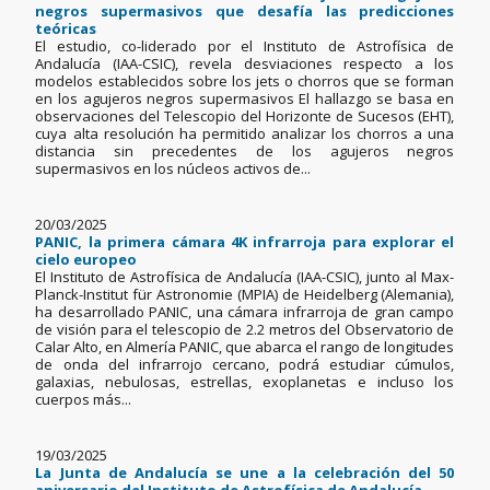
negros supermasivos que desafía las predicciones
teóricas
El estudio, co-liderado por el Instituto de Astrofísica de
Andalucía (IAA-CSIC), revela desviaciones respecto a los
modelos establecidos sobre los jets o chorros que se forman
en los agujeros negros supermasivos El hallazgo se basa en
observaciones del Telescopio del Horizonte de Sucesos (EHT),
cuya alta resolución ha permitido analizar los chorros a una
distancia sin precedentes de los agujeros negros
supermasivos en los núcleos activos de...
20/03/2025
PANIC, la primera cámara 4K infrarroja para explorar el
cielo europeo
El Instituto de Astrofísica de Andalucía (IAA-CSIC), junto al Max-
Planck-Institut für Astronomie (MPIA) de Heidelberg (Alemania),
ha desarrollado PANIC, una cámara infrarroja de gran campo
de visión para el telescopio de 2.2 metros del Observatorio de
Calar Alto, en Almería PANIC, que abarca el rango de longitudes
de onda del infrarrojo cercano, podrá estudiar cúmulos,
galaxias, nebulosas, estrellas, exoplanetas e incluso los
cuerpos más...
19/03/2025
La Junta de Andalucía se une a la celebración del 50