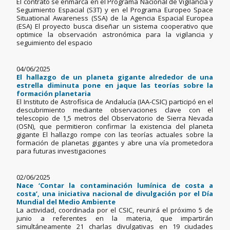
El contrato se enmarca en el Programa Nacional de Vigilancia y
Seguimiento Espacial (S3T) y en el Programa Europeo Space
Situational Awareness (SSA) de la Agencia Espacial Europea
(ESA) El proyecto busca diseñar un sistema cooperativo que
optimice la observación astronómica para la vigilancia y
seguimiento del espacio
04/06/2025
El hallazgo de un planeta gigante alrededor de una
estrella diminuta pone en jaque las teorías sobre la
formación planetaria
El Instituto de Astrofísica de Andalucía (IAA-CSIC) participó en el
descubrimiento mediante observaciones clave con el
telescopio de 1,5 metros del Observatorio de Sierra Nevada
(OSN), que permitieron confirmar la existencia del planeta
gigante El hallazgo rompe con las teorías actuales sobre la
formación de planetas gigantes y abre una vía prometedora
para futuras investigaciones
02/06/2025
Nace ‘Contar la contaminación lumínica de costa a
costa’, una iniciativa nacional de divulgación por el Día
Mundial del Medio Ambiente
La actividad, coordinada por el CSIC, reunirá el próximo 5 de
junio a referentes en la materia, que impartirán
simultáneamente 21 charlas divulgativas en 19 ciudades