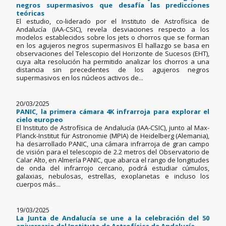
negros supermasivos que desafía las predicciones
teóricas
El estudio, co-liderado por el Instituto de Astrofísica de
Andalucía (IAA-CSIC), revela desviaciones respecto a los
modelos establecidos sobre los jets o chorros que se forman
en los agujeros negros supermasivos El hallazgo se basa en
observaciones del Telescopio del Horizonte de Sucesos (EHT),
cuya alta resolución ha permitido analizar los chorros a una
distancia sin precedentes de los agujeros negros
supermasivos en los núcleos activos de...
20/03/2025
PANIC, la primera cámara 4K infrarroja para explorar el
cielo europeo
El Instituto de Astrofísica de Andalucía (IAA-CSIC), junto al Max-
Planck-Institut für Astronomie (MPIA) de Heidelberg (Alemania),
ha desarrollado PANIC, una cámara infrarroja de gran campo
de visión para el telescopio de 2.2 metros del Observatorio de
Calar Alto, en Almería PANIC, que abarca el rango de longitudes
de onda del infrarrojo cercano, podrá estudiar cúmulos,
galaxias, nebulosas, estrellas, exoplanetas e incluso los
cuerpos más...
19/03/2025
La Junta de Andalucía se une a la celebración del 50