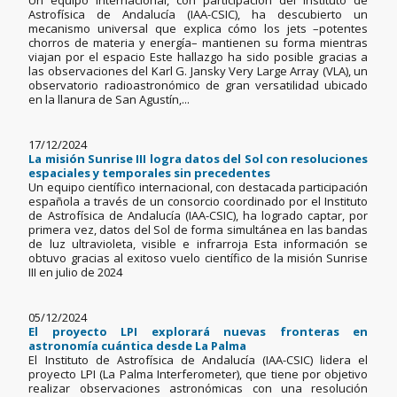
Un equipo internacional, con participación del Instituto de
Astrofísica de Andalucía (IAA-CSIC), ha descubierto un
mecanismo universal que explica cómo los jets –potentes
chorros de materia y energía– mantienen su forma mientras
viajan por el espacio Este hallazgo ha sido posible gracias a
las observaciones del Karl G. Jansky Very Large Array (VLA), un
observatorio radioastronómico de gran versatilidad ubicado
en la llanura de San Agustín,...
17/12/2024
La misión Sunrise III logra datos del Sol con resoluciones
espaciales y temporales sin precedentes
Un equipo científico internacional, con destacada participación
española a través de un consorcio coordinado por el Instituto
de Astrofísica de Andalucía (IAA-CSIC), ha logrado captar, por
primera vez, datos del Sol de forma simultánea en las bandas
de luz ultravioleta, visible e infrarroja Esta información se
obtuvo gracias al exitoso vuelo científico de la misión Sunrise
III en julio de 2024
05/12/2024
El proyecto LPI explorará nuevas fronteras en
astronomía cuántica desde La Palma
El Instituto de Astrofísica de Andalucía (IAA-CSIC) lidera el
proyecto LPI (La Palma Interferometer), que tiene por objetivo
realizar observaciones astronómicas con una resolución