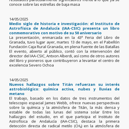
conoce sobre las estrellas de baja masa
14/05/2025
Medio siglo de historia e investigación: el Instituto de
Astrofísica de Andalucía (IAA-CSIC) presenta un libro
conmemorativo con motivo de su 50 aniversario
La presentación, enmarcada en la 43ª Feria del Libro de
Granada, tuvo lugar ayer, martes 13 de mayo, en el Pabellón
Fundación Caja Rural Granada, en plena Fuente de las Batallas
El evento, abierto al público, contó con la intervención del
director del IAA-CSIC, Antxon Alberdi, así como de otros autores
del libro y pioneros que contribuyeron a levantar el centro de
excelencia Severo Ochoa
14/05/2025
Nuevos hallazgos sobre Titán refuerzan su interés
astrobiológico: química activa, nubes y lluvias de
metano
El trabajo, basado en los datos de tres instrumentos del
telescopio espacial James Webb, ofrece nuevas perspectivas
sobre la química y la atmósfera de Titán, la más densa y
estable de todas las lunas del sistema solar Entre los
hallazgos del estudio, en el que participa el Instituto de
Astrofísica de Andalucía (IAA-CSIC), destaca la primera
detección directa de radical metilo (CH₃) en la atmósfera de