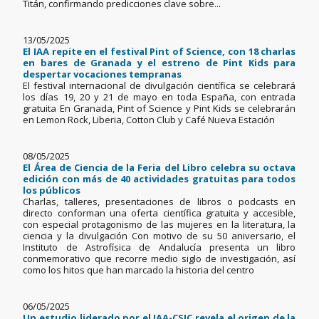
Titán, confirmando predicciones clave sobre...
13/05/2025
El IAA repite en el festival Pint of Science, con 18 charlas
en bares de Granada y el estreno de Pint Kids para
despertar vocaciones tempranas
El festival internacional de divulgación científica se celebrará
los días 19, 20 y 21 de mayo en toda España, con entrada
gratuita En Granada, Pint of Science y Pint Kids se celebrarán
en Lemon Rock, Liberia, Cotton Club y Café Nueva Estación
08/05/2025
El Área de Ciencia de la Feria del Libro celebra su octava
edición con más de 40 actividades gratuitas para todos
los públicos
Charlas, talleres, presentaciones de libros o podcasts en
directo conforman una oferta científica gratuita y accesible,
con especial protagonismo de las mujeres en la literatura, la
ciencia y la divulgación Con motivo de su 50 aniversario, el
Instituto de Astrofísica de Andalucía presenta un libro
conmemorativo que recorre medio siglo de investigación, así
como los hitos que han marcado la historia del centro
06/05/2025
Un estudio liderado por el IAA-CSIC revela el origen de la