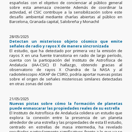
españolas con el objetivo de concienciar al público general
sobre esta amenaza creciente Además de coordinar la
actividad, el CSIC contribuye a la sensibilización sobre este
desafío ambiental mediante charlas abiertas al público en
Barcelona, Granada capital, Salobreña y Monachil
28/05/2025
Detectan un misterioso objeto cósmico que emite
señales de radio y rayos X de manera sincronizada
El estudio, que ha detectado por primera vez la emisión de
rayos X en una fuente transitoria en radio de largo período,
cuenta con la participación del Instituto de Astrofísica de
Andalucía (IAA-CSIC) El hallazgo, obtenido gracias al
observatorio de rayos X Chandra de la NASA y al
radiotelescopio ASKAP de CSIRO, podría aportar nuevas pistas
sobre el origen de señales misteriosas similares detectadas
en otras zonas del cielo
21/05/2025
Nuevas pistas sobre cómo la formación de planetas
puede enmascarar las propiedades reales de su estrella
El Instituto de Astrofísica de Andalucía colidera un estudio que
explora la conexión entre la presencia de un planeta
alrededor de una estrella y las propiedades de esta El estudio,
centrado en estrellas de masa intermedia, ha revelado
resultados particularmente significativos frente a lo que ya se