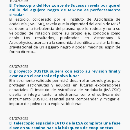
10/07/2025
El Telescopio del Horizonte de Sucesos revela por qué el
anillo del agujero negro de M87 no es perfectamente
circular
El estudio, coliderado por el Instituto de Astrofísica de
Andalucía (IAA-CSIC), revela que la elipticidad del anillo de M87*
se debe a la turbulencia del plasma que lo rodea, y no a su
velocidad de rotación sobre su propio eje, conocida como
espín Los resultados, publicados en Astronomy &
Astrophysics, acercan a la comunidad científica a aislar la firma
gravitacional de un agujero negro y poder medir su espín de
forma directa...
08/07/2025
El proyecto DUSTER supera con éxito su revisión final y
avanza en el control del polvo lunar
El instrumento validado permitirá desarrollar tecnologías para
proteger astronautas y equipos en futuras exploraciones
espaciales El Instituto de Astrofísica de Andalucía (IAA-CSIC)
diseña e integra tanto la electrónica como el software del
instrumento DUSTER, esencial para comprender y mitigar el
impacto del polvo en la exploración lunar
01/07/2025
El telescopio espacial PLATO de la ESA completa una fase
clave en su camino hacia la búsqueda de exoplanetas