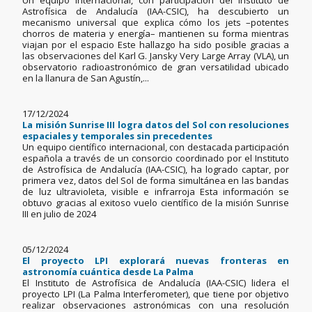
Un equipo internacional, con participación del Instituto de
Astrofísica de Andalucía (IAA-CSIC), ha descubierto un
mecanismo universal que explica cómo los jets –potentes
chorros de materia y energía– mantienen su forma mientras
viajan por el espacio Este hallazgo ha sido posible gracias a
las observaciones del Karl G. Jansky Very Large Array (VLA), un
observatorio radioastronómico de gran versatilidad ubicado
en la llanura de San Agustín,...
17/12/2024
La misión Sunrise III logra datos del Sol con resoluciones
espaciales y temporales sin precedentes
Un equipo científico internacional, con destacada participación
española a través de un consorcio coordinado por el Instituto
de Astrofísica de Andalucía (IAA-CSIC), ha logrado captar, por
primera vez, datos del Sol de forma simultánea en las bandas
de luz ultravioleta, visible e infrarroja Esta información se
obtuvo gracias al exitoso vuelo científico de la misión Sunrise
III en julio de 2024
05/12/2024
El proyecto LPI explorará nuevas fronteras en
astronomía cuántica desde La Palma
El Instituto de Astrofísica de Andalucía (IAA-CSIC) lidera el
proyecto LPI (La Palma Interferometer), que tiene por objetivo
realizar observaciones astronómicas con una resolución