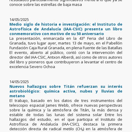
conoce sobre las estrellas de baja masa
14/05/2025
Medio siglo de historia e investigación: el Instituto de
Astrofísica de Andalucía (IAA-CSIC) presenta un libro
conmemorativo con motivo de su 50 aniversario
La presentación, enmarcada en la 43ª Feria del Libro de
Granada, tuvo lugar ayer, martes 13 de mayo, en el Pabellón
Fundación Caja Rural Granada, en plena Fuente de las Batallas
El evento, abierto al público, contó con la intervención del
director del IAA-CSIC, Antxon Alberdi, así como de otros autores
del libro y pioneros que contribuyeron a levantar el centro de
excelencia Severo Ochoa
14/05/2025
Nuevos hallazgos sobre Titán refuerzan su interés
astrobiológico: química activa, nubes y lluvias de
metano
El trabajo, basado en los datos de tres instrumentos del
telescopio espacial James Webb, ofrece nuevas perspectivas
sobre la química y la atmósfera de Titán, la más densa y
estable de todas las lunas del sistema solar Entre los
hallazgos del estudio, en el que participa el Instituto de
Astrofísica de Andalucía (IAA-CSIC), destaca la primera
detección directa de radical metilo (CH₃) en la atmósfera de