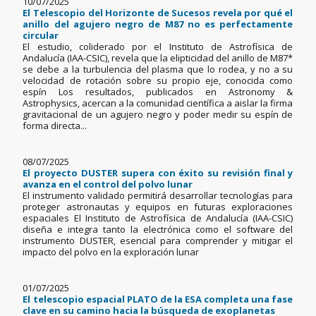
10/07/2025
El Telescopio del Horizonte de Sucesos revela por qué el
anillo del agujero negro de M87 no es perfectamente
circular
El estudio, coliderado por el Instituto de Astrofísica de
Andalucía (IAA-CSIC), revela que la elipticidad del anillo de M87*
se debe a la turbulencia del plasma que lo rodea, y no a su
velocidad de rotación sobre su propio eje, conocida como
espín Los resultados, publicados en Astronomy &
Astrophysics, acercan a la comunidad científica a aislar la firma
gravitacional de un agujero negro y poder medir su espín de
forma directa...
08/07/2025
El proyecto DUSTER supera con éxito su revisión final y
avanza en el control del polvo lunar
El instrumento validado permitirá desarrollar tecnologías para
proteger astronautas y equipos en futuras exploraciones
espaciales El Instituto de Astrofísica de Andalucía (IAA-CSIC)
diseña e integra tanto la electrónica como el software del
instrumento DUSTER, esencial para comprender y mitigar el
impacto del polvo en la exploración lunar
01/07/2025
El telescopio espacial PLATO de la ESA completa una fase
clave en su camino hacia la búsqueda de exoplanetas