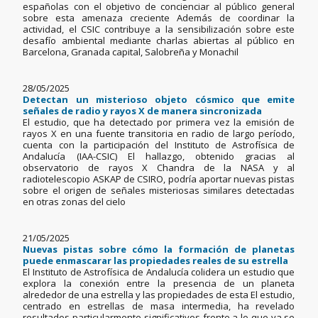
españolas con el objetivo de concienciar al público general
sobre esta amenaza creciente Además de coordinar la
actividad, el CSIC contribuye a la sensibilización sobre este
desafío ambiental mediante charlas abiertas al público en
Barcelona, Granada capital, Salobreña y Monachil
28/05/2025
Detectan un misterioso objeto cósmico que emite
señales de radio y rayos X de manera sincronizada
El estudio, que ha detectado por primera vez la emisión de
rayos X en una fuente transitoria en radio de largo período,
cuenta con la participación del Instituto de Astrofísica de
Andalucía (IAA-CSIC) El hallazgo, obtenido gracias al
observatorio de rayos X Chandra de la NASA y al
radiotelescopio ASKAP de CSIRO, podría aportar nuevas pistas
sobre el origen de señales misteriosas similares detectadas
en otras zonas del cielo
21/05/2025
Nuevas pistas sobre cómo la formación de planetas
puede enmascarar las propiedades reales de su estrella
El Instituto de Astrofísica de Andalucía colidera un estudio que
explora la conexión entre la presencia de un planeta
alrededor de una estrella y las propiedades de esta El estudio,
centrado en estrellas de masa intermedia, ha revelado
resultados particularmente significativos frente a lo que ya se