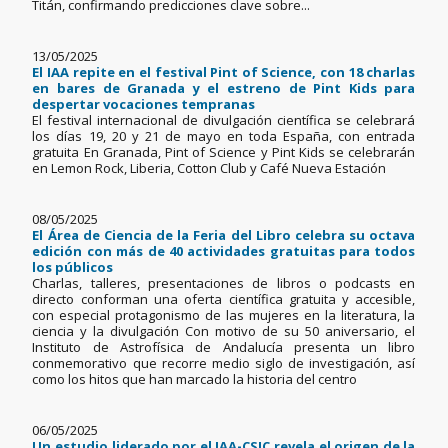
Titán, confirmando predicciones clave sobre...
13/05/2025
El IAA repite en el festival Pint of Science, con 18 charlas
en bares de Granada y el estreno de Pint Kids para
despertar vocaciones tempranas
El festival internacional de divulgación científica se celebrará
los días 19, 20 y 21 de mayo en toda España, con entrada
gratuita En Granada, Pint of Science y Pint Kids se celebrarán
en Lemon Rock, Liberia, Cotton Club y Café Nueva Estación
08/05/2025
El Área de Ciencia de la Feria del Libro celebra su octava
edición con más de 40 actividades gratuitas para todos
los públicos
Charlas, talleres, presentaciones de libros o podcasts en
directo conforman una oferta científica gratuita y accesible,
con especial protagonismo de las mujeres en la literatura, la
ciencia y la divulgación Con motivo de su 50 aniversario, el
Instituto de Astrofísica de Andalucía presenta un libro
conmemorativo que recorre medio siglo de investigación, así
como los hitos que han marcado la historia del centro
06/05/2025
Un estudio liderado por el IAA-CSIC revela el origen de la