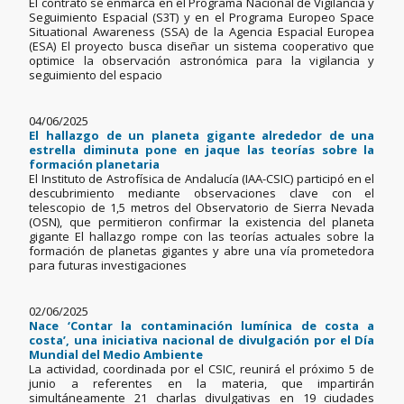
El contrato se enmarca en el Programa Nacional de Vigilancia y
Seguimiento Espacial (S3T) y en el Programa Europeo Space
Situational Awareness (SSA) de la Agencia Espacial Europea
(ESA) El proyecto busca diseñar un sistema cooperativo que
optimice la observación astronómica para la vigilancia y
seguimiento del espacio
04/06/2025
El hallazgo de un planeta gigante alrededor de una
estrella diminuta pone en jaque las teorías sobre la
formación planetaria
El Instituto de Astrofísica de Andalucía (IAA-CSIC) participó en el
descubrimiento mediante observaciones clave con el
telescopio de 1,5 metros del Observatorio de Sierra Nevada
(OSN), que permitieron confirmar la existencia del planeta
gigante El hallazgo rompe con las teorías actuales sobre la
formación de planetas gigantes y abre una vía prometedora
para futuras investigaciones
02/06/2025
Nace ‘Contar la contaminación lumínica de costa a
costa’, una iniciativa nacional de divulgación por el Día
Mundial del Medio Ambiente
La actividad, coordinada por el CSIC, reunirá el próximo 5 de
junio a referentes en la materia, que impartirán
simultáneamente 21 charlas divulgativas en 19 ciudades