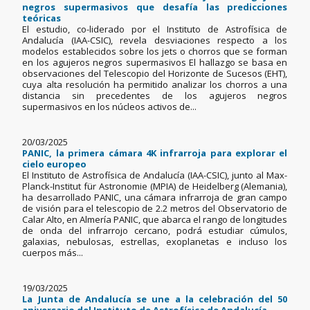
negros supermasivos que desafía las predicciones
teóricas
El estudio, co-liderado por el Instituto de Astrofísica de
Andalucía (IAA-CSIC), revela desviaciones respecto a los
modelos establecidos sobre los jets o chorros que se forman
en los agujeros negros supermasivos El hallazgo se basa en
observaciones del Telescopio del Horizonte de Sucesos (EHT),
cuya alta resolución ha permitido analizar los chorros a una
distancia sin precedentes de los agujeros negros
supermasivos en los núcleos activos de...
20/03/2025
PANIC, la primera cámara 4K infrarroja para explorar el
cielo europeo
El Instituto de Astrofísica de Andalucía (IAA-CSIC), junto al Max-
Planck-Institut für Astronomie (MPIA) de Heidelberg (Alemania),
ha desarrollado PANIC, una cámara infrarroja de gran campo
de visión para el telescopio de 2.2 metros del Observatorio de
Calar Alto, en Almería PANIC, que abarca el rango de longitudes
de onda del infrarrojo cercano, podrá estudiar cúmulos,
galaxias, nebulosas, estrellas, exoplanetas e incluso los
cuerpos más...
19/03/2025
La Junta de Andalucía se une a la celebración del 50