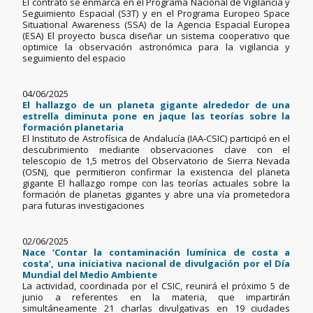
El contrato se enmarca en el Programa Nacional de Vigilancia y
Seguimiento Espacial (S3T) y en el Programa Europeo Space
Situational Awareness (SSA) de la Agencia Espacial Europea
(ESA) El proyecto busca diseñar un sistema cooperativo que
optimice la observación astronómica para la vigilancia y
seguimiento del espacio
04/06/2025
El hallazgo de un planeta gigante alrededor de una
estrella diminuta pone en jaque las teorías sobre la
formación planetaria
El Instituto de Astrofísica de Andalucía (IAA-CSIC) participó en el
descubrimiento mediante observaciones clave con el
telescopio de 1,5 metros del Observatorio de Sierra Nevada
(OSN), que permitieron confirmar la existencia del planeta
gigante El hallazgo rompe con las teorías actuales sobre la
formación de planetas gigantes y abre una vía prometedora
para futuras investigaciones
02/06/2025
Nace ‘Contar la contaminación lumínica de costa a
costa’, una iniciativa nacional de divulgación por el Día
Mundial del Medio Ambiente
La actividad, coordinada por el CSIC, reunirá el próximo 5 de
junio a referentes en la materia, que impartirán
simultáneamente 21 charlas divulgativas en 19 ciudades