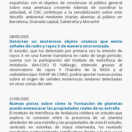
españolas con el objetivo de concienciar al público general
sobre esta amenaza creciente Además de coordinar la
actividad, el CSIC contribuye a la sensibilización sobre este
desafío ambiental mediante charlas abiertas al público en
Barcelona, Granada capital, Salobreña y Monachil
28/05/2025
Detectan un misterioso objeto cósmico que emite
señales de radio y rayos X de manera sincronizada
El estudio, que ha detectado por primera vez la emisión de
rayos X en una fuente transitoria en radio de largo período,
cuenta con la participación del Instituto de Astrofísica de
Andalucía (IAA-CSIC) El hallazgo, obtenido gracias al
observatorio de rayos X Chandra de la NASA y al
radiotelescopio ASKAP de CSIRO, podría aportar nuevas pistas
sobre el origen de señales misteriosas similares detectadas
en otras zonas del cielo
21/05/2025
Nuevas pistas sobre cómo la formación de planetas
puede enmascarar las propiedades reales de su estrella
El Instituto de Astrofísica de Andalucía colidera un estudio que
explora la conexión entre la presencia de un planeta
alrededor de una estrella y las propiedades de esta El estudio,
centrado en estrellas de masa intermedia, ha revelado
resultados particularmente significativos frente a lo que ya se