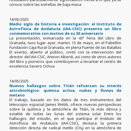
conoce sobre las estrellas de baja masa
14/05/2025
Medio siglo de historia e investigación: el Instituto de
Astrofísica de Andalucía (IAA-CSIC) presenta un libro
conmemorativo con motivo de su 50 aniversario
La presentación, enmarcada en la 43ª Feria del Libro de
Granada, tuvo lugar ayer, martes 13 de mayo, en el Pabellón
Fundación Caja Rural Granada, en plena Fuente de las Batallas
El evento, abierto al público, contó con la intervención del
director del IAA-CSIC, Antxon Alberdi, así como de otros autores
del libro y pioneros que contribuyeron a levantar el centro de
excelencia Severo Ochoa
14/05/2025
Nuevos hallazgos sobre Titán refuerzan su interés
astrobiológico: química activa, nubes y lluvias de
metano
El trabajo, basado en los datos de tres instrumentos del
telescopio espacial James Webb, ofrece nuevas perspectivas
sobre la química y la atmósfera de Titán, la más densa y
estable de todas las lunas del sistema solar Entre los
hallazgos del estudio, en el que participa el Instituto de
Astrofísica de Andalucía (IAA-CSIC), destaca la primera
detección directa de radical metilo (CH₃) en la atmósfera de