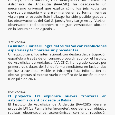
Un equipo internacional, con participación del Instituto de
Astrofísica de Andalucía (IAA-CSIC), ha descubierto un
mecanismo universal que explica cómo los jets –potentes
chorros de materia y energía– mantienen su forma mientras
viajan por el espacio Este hallazgo ha sido posible gracias a
las observaciones del Karl G. Jansky Very Large Array (VLA), un
observatorio radioastronómico de gran versatilidad ubicado
en la llanura de San Agustín,...
17/12/2024
La misión Sunrise III logra datos del Sol con resoluciones
espaciales y temporales sin precedentes
Un equipo científico internacional, con destacada participación
española a través de un consorcio coordinado por el Instituto
de Astrofísica de Andalucía (IAA-CSIC), ha logrado captar, por
primera vez, datos del Sol de forma simultánea en las bandas
de luz ultravioleta, visible e infrarroja Esta información se
obtuvo gracias al exitoso vuelo científico de la misión Sunrise
III en julio de 2024
05/12/2024
El proyecto LPI explorará nuevas fronteras en
astronomía cuántica desde La Palma
El Instituto de Astrofísica de Andalucía (IAA-CSIC) lidera el
proyecto LPI (La Palma Interferometer), que tiene por objetivo
realizar observaciones astronómicas con una resolución