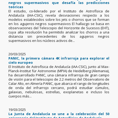
negros supermasivos que desafía las predicciones
teóricas
El estudio, co-liderado por el Instituto de Astrofísica de
Andalucía (IAA-CSIC), revela desviaciones respecto a los
modelos establecidos sobre los jets o chorros que se forman
en los agujeros negros supermasivos El hallazgo se basa en
observaciones del Telescopio del Horizonte de Sucesos (EHT),
cuya alta resolución ha permitido analizar los chorros a una
distancia sin precedentes de los agujeros negros
supermasivos en los núcleos activos de...
20/03/2025
PANIC, la primera cámara 4K infrarroja para explorar el
cielo europeo
El Instituto de Astrofísica de Andalucía (IAA-CSIC), junto al Max-
Planck-Institut für Astronomie (MPIA) de Heidelberg (Alemania),
ha desarrollado PANIC, una cámara infrarroja de gran campo
de visión para el telescopio de 2.2 metros del Observatorio de
Calar Alto, en Almería PANIC, que abarca el rango de longitudes
de onda del infrarrojo cercano, podrá estudiar cúmulos,
galaxias, nebulosas, estrellas, exoplanetas e incluso los
cuerpos más...
19/03/2025
La Junta de Andalucía se une a la celebración del 50