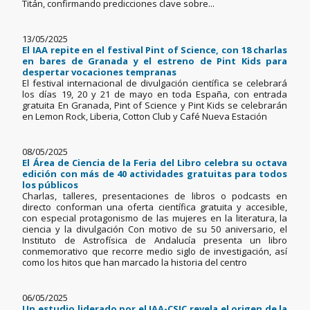
Titán, confirmando predicciones clave sobre...
13/05/2025
El IAA repite en el festival Pint of Science, con 18 charlas
en bares de Granada y el estreno de Pint Kids para
despertar vocaciones tempranas
El festival internacional de divulgación científica se celebrará
los días 19, 20 y 21 de mayo en toda España, con entrada
gratuita En Granada, Pint of Science y Pint Kids se celebrarán
en Lemon Rock, Liberia, Cotton Club y Café Nueva Estación
08/05/2025
El Área de Ciencia de la Feria del Libro celebra su octava
edición con más de 40 actividades gratuitas para todos
los públicos
Charlas, talleres, presentaciones de libros o podcasts en
directo conforman una oferta científica gratuita y accesible,
con especial protagonismo de las mujeres en la literatura, la
ciencia y la divulgación Con motivo de su 50 aniversario, el
Instituto de Astrofísica de Andalucía presenta un libro
conmemorativo que recorre medio siglo de investigación, así
como los hitos que han marcado la historia del centro
06/05/2025
Un estudio liderado por el IAA-CSIC revela el origen de la