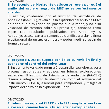
10/07/2025
El Telescopio del Horizonte de Sucesos revela por qué el
anillo del agujero negro de M87 no es perfectamente
circular
El estudio, coliderado por el Instituto de Astrofísica de
Andalucía (IAA-CSIC), revela que la elipticidad del anillo de M87*
se debe a la turbulencia del plasma que lo rodea, y no a su
velocidad de rotación sobre su propio eje, conocida como
espín Los resultados, publicados en Astronomy &
Astrophysics, acercan a la comunidad científica a aislar la firma
gravitacional de un agujero negro y poder medir su espín de
forma directa...
08/07/2025
El proyecto DUSTER supera con éxito su revisión final y
avanza en el control del polvo lunar
El instrumento validado permitirá desarrollar tecnologías para
proteger astronautas y equipos en futuras exploraciones
espaciales El Instituto de Astrofísica de Andalucía (IAA-CSIC)
diseña e integra tanto la electrónica como el software del
instrumento DUSTER, esencial para comprender y mitigar el
impacto del polvo en la exploración lunar
01/07/2025
El telescopio espacial PLATO de la ESA completa una fase
clave en su camino hacia la búsqueda de exoplanetas