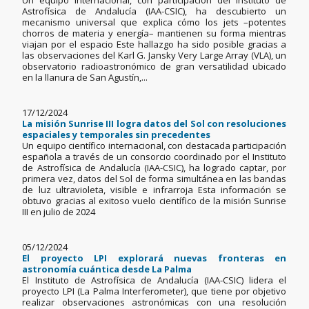
Un equipo internacional, con participación del Instituto de
Astrofísica de Andalucía (IAA-CSIC), ha descubierto un
mecanismo universal que explica cómo los jets –potentes
chorros de materia y energía– mantienen su forma mientras
viajan por el espacio Este hallazgo ha sido posible gracias a
las observaciones del Karl G. Jansky Very Large Array (VLA), un
observatorio radioastronómico de gran versatilidad ubicado
en la llanura de San Agustín,...
17/12/2024
La misión Sunrise III logra datos del Sol con resoluciones
espaciales y temporales sin precedentes
Un equipo científico internacional, con destacada participación
española a través de un consorcio coordinado por el Instituto
de Astrofísica de Andalucía (IAA-CSIC), ha logrado captar, por
primera vez, datos del Sol de forma simultánea en las bandas
de luz ultravioleta, visible e infrarroja Esta información se
obtuvo gracias al exitoso vuelo científico de la misión Sunrise
III en julio de 2024
05/12/2024
El proyecto LPI explorará nuevas fronteras en
astronomía cuántica desde La Palma
El Instituto de Astrofísica de Andalucía (IAA-CSIC) lidera el
proyecto LPI (La Palma Interferometer), que tiene por objetivo
realizar observaciones astronómicas con una resolución