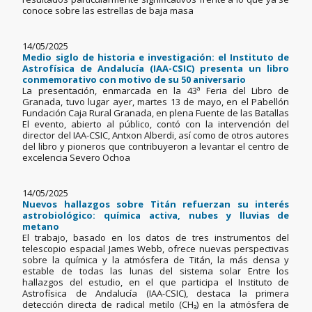
conoce sobre las estrellas de baja masa
14/05/2025
Medio siglo de historia e investigación: el Instituto de
Astrofísica de Andalucía (IAA-CSIC) presenta un libro
conmemorativo con motivo de su 50 aniversario
La presentación, enmarcada en la 43ª Feria del Libro de
Granada, tuvo lugar ayer, martes 13 de mayo, en el Pabellón
Fundación Caja Rural Granada, en plena Fuente de las Batallas
El evento, abierto al público, contó con la intervención del
director del IAA-CSIC, Antxon Alberdi, así como de otros autores
del libro y pioneros que contribuyeron a levantar el centro de
excelencia Severo Ochoa
14/05/2025
Nuevos hallazgos sobre Titán refuerzan su interés
astrobiológico: química activa, nubes y lluvias de
metano
El trabajo, basado en los datos de tres instrumentos del
telescopio espacial James Webb, ofrece nuevas perspectivas
sobre la química y la atmósfera de Titán, la más densa y
estable de todas las lunas del sistema solar Entre los
hallazgos del estudio, en el que participa el Instituto de
Astrofísica de Andalucía (IAA-CSIC), destaca la primera
detección directa de radical metilo (CH₃) en la atmósfera de