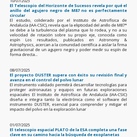
10/07/2025
El Telescopio del Horizonte de Sucesos revela por qué el
anillo del agujero negro de M87 no es perfectamente
circular
El estudio, coliderado por el Instituto de Astrofísica de
Andalucía (IAA-CSIC), revela que la elipticidad del anillo de M87*
se debe a la turbulencia del plasma que lo rodea, y no a su
velocidad de rotación sobre su propio eje, conocida como
espín Los resultados, publicados en Astronomy &
Astrophysics, acercan a la comunidad científica a aislar la firma
gravitacional de un agujero negro y poder medir su espín de
forma directa...
08/07/2025
El proyecto DUSTER supera con éxito su revisión final y
avanza en el control del polvo lunar
El instrumento validado permitirá desarrollar tecnologías para
proteger astronautas y equipos en futuras exploraciones
espaciales El Instituto de Astrofísica de Andalucía (IAA-CSIC)
diseña e integra tanto la electrónica como el software del
instrumento DUSTER, esencial para comprender y mitigar el
impacto del polvo en la exploración lunar
01/07/2025
El telescopio espacial PLATO de la ESA completa una fase
clave en su camino hacia la búsqueda de exoplanetas