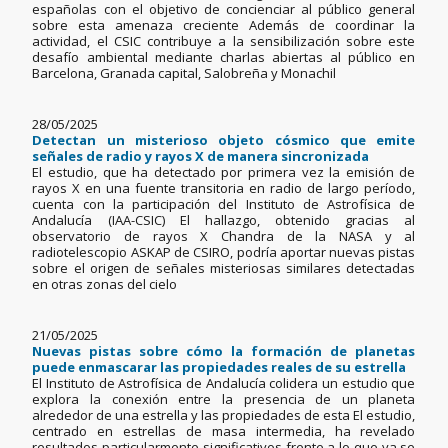
españolas con el objetivo de concienciar al público general
sobre esta amenaza creciente Además de coordinar la
actividad, el CSIC contribuye a la sensibilización sobre este
desafío ambiental mediante charlas abiertas al público en
Barcelona, Granada capital, Salobreña y Monachil
28/05/2025
Detectan un misterioso objeto cósmico que emite
señales de radio y rayos X de manera sincronizada
El estudio, que ha detectado por primera vez la emisión de
rayos X en una fuente transitoria en radio de largo período,
cuenta con la participación del Instituto de Astrofísica de
Andalucía (IAA-CSIC) El hallazgo, obtenido gracias al
observatorio de rayos X Chandra de la NASA y al
radiotelescopio ASKAP de CSIRO, podría aportar nuevas pistas
sobre el origen de señales misteriosas similares detectadas
en otras zonas del cielo
21/05/2025
Nuevas pistas sobre cómo la formación de planetas
puede enmascarar las propiedades reales de su estrella
El Instituto de Astrofísica de Andalucía colidera un estudio que
explora la conexión entre la presencia de un planeta
alrededor de una estrella y las propiedades de esta El estudio,
centrado en estrellas de masa intermedia, ha revelado
resultados particularmente significativos frente a lo que ya se