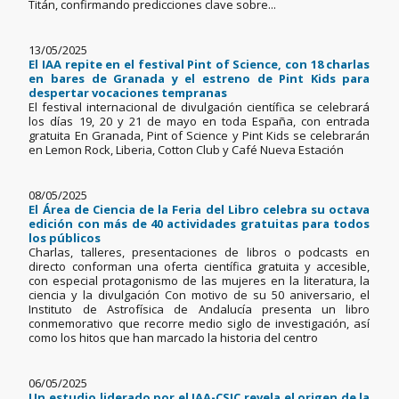
Titán, confirmando predicciones clave sobre...
13/05/2025
El IAA repite en el festival Pint of Science, con 18 charlas
en bares de Granada y el estreno de Pint Kids para
despertar vocaciones tempranas
El festival internacional de divulgación científica se celebrará
los días 19, 20 y 21 de mayo en toda España, con entrada
gratuita En Granada, Pint of Science y Pint Kids se celebrarán
en Lemon Rock, Liberia, Cotton Club y Café Nueva Estación
08/05/2025
El Área de Ciencia de la Feria del Libro celebra su octava
edición con más de 40 actividades gratuitas para todos
los públicos
Charlas, talleres, presentaciones de libros o podcasts en
directo conforman una oferta científica gratuita y accesible,
con especial protagonismo de las mujeres en la literatura, la
ciencia y la divulgación Con motivo de su 50 aniversario, el
Instituto de Astrofísica de Andalucía presenta un libro
conmemorativo que recorre medio siglo de investigación, así
como los hitos que han marcado la historia del centro
06/05/2025
Un estudio liderado por el IAA-CSIC revela el origen de la