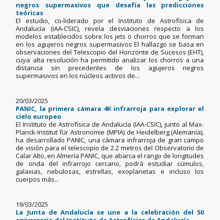
negros supermasivos que desafía las predicciones
teóricas
El estudio, co-liderado por el Instituto de Astrofísica de
Andalucía (IAA-CSIC), revela desviaciones respecto a los
modelos establecidos sobre los jets o chorros que se forman
en los agujeros negros supermasivos El hallazgo se basa en
observaciones del Telescopio del Horizonte de Sucesos (EHT),
cuya alta resolución ha permitido analizar los chorros a una
distancia sin precedentes de los agujeros negros
supermasivos en los núcleos activos de...
20/03/2025
PANIC, la primera cámara 4K infrarroja para explorar el
cielo europeo
El Instituto de Astrofísica de Andalucía (IAA-CSIC), junto al Max-
Planck-Institut für Astronomie (MPIA) de Heidelberg (Alemania),
ha desarrollado PANIC, una cámara infrarroja de gran campo
de visión para el telescopio de 2.2 metros del Observatorio de
Calar Alto, en Almería PANIC, que abarca el rango de longitudes
de onda del infrarrojo cercano, podrá estudiar cúmulos,
galaxias, nebulosas, estrellas, exoplanetas e incluso los
cuerpos más...
19/03/2025
La Junta de Andalucía se une a la celebración del 50