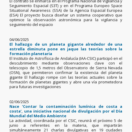
El contrato se enmarca en el Programa Nacional de Vigilancia y
Seguimiento Espacial (S3T) y en el Programa Europeo Space
Situational Awareness (SSA) de la Agencia Espacial Europea
(ESA) El proyecto busca diseñar un sistema cooperativo que
optimice la observación astronómica para la vigilancia y
seguimiento del espacio
04/06/2025
El hallazgo de un planeta gigante alrededor de una
estrella diminuta pone en jaque las teorías sobre la
formación planetaria
El Instituto de Astrofísica de Andalucía (IAA-CSIC) participó en el
descubrimiento mediante observaciones clave con el
telescopio de 1,5 metros del Observatorio de Sierra Nevada
(OSN), que permitieron confirmar la existencia del planeta
gigante El hallazgo rompe con las teorías actuales sobre la
formación de planetas gigantes y abre una vía prometedora
para futuras investigaciones
02/06/2025
Nace ‘Contar la contaminación lumínica de costa a
costa’, una iniciativa nacional de divulgación por el Día
Mundial del Medio Ambiente
La actividad, coordinada por el CSIC, reunirá el próximo 5 de
junio a referentes en la materia, que impartirán
simultáneamente 21 charlas divulgativas en 19 ciudades