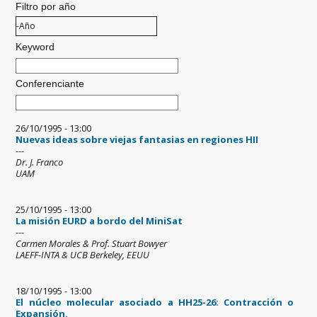
Filtro por año
Filtro por año
Año
Keyword
Conferenciante
26/10/1995 - 13:00
Nuevas ideas sobre viejas fantasias en regiones HII
---
Dr. J. Franco
UAM
25/10/1995 - 13:00
La misión EURD a bordo del MiniSat
---
Carmen Morales & Prof. Stuart Bowyer
LAEFF-INTA & UCB Berkeley, EEUU
18/10/1995 - 13:00
El núcleo molecular asociado a HH25-26: Contracción o
Expansión.