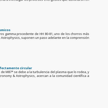
ósmicos
de rayos gamma procedente de HH 80-81, uno de los chorros más
& Astrophysics, suponen un paso adelante en la comprensión
rfectamente circular
illo de M87* se debe a la turbulencia del plasma que lo rodea, y
tronomy & Astrophysics, acercan a la comunidad científica a