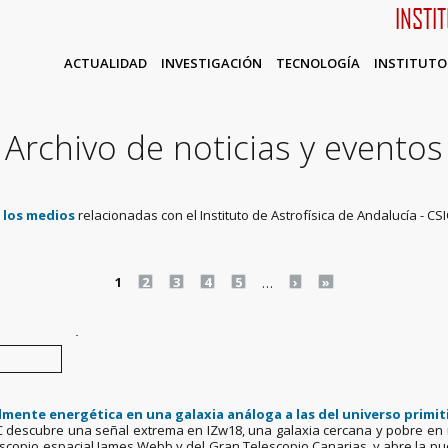
INSTI
ACTUALIDAD
INVESTIGACIÓN
TECNOLOGÍA
INSTITUTO
Archivo de noticias y eventos
n los medios
relacionadas con el Instituto de Astrofísica de Andalucía - CSI
1
2
3
4
5
…
›
»
.
mente energética en una galaxia análoga a las del universo primit
IC descubre una señal extrema en IZw18, una galaxia cercana y pobre en 
escopio espacial James Webb y del Gran Telescopio Canarias, y abre la p