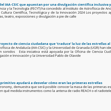
del IAA-CSIC que apuestan por una divulgación científica inclusiva y
cia y la Tecnología (FECYT) ha concedido al Instituto de Astrofísica de An
Cultura Científica, Tecnológica y de la Innovación 2024 Los proyectos 
 teatro, exposiciones y divulgación a pie de calle
proyecto de ciencia ciudadana que ‘traduce’ la luz de las estrellas a
rofísica de Andalucía (IAA-CSIC) y la Universidad de Granada (UGR) han ide
en sonidos Esta iniciativa está apoyada por la Oficina de Ciencia Ci
igación e Innovación y la Universidad Pablo de Olavide
primitivo ayudará a desvelar cómo eran las primeras estrellas
tronomy, demuestra que será posible conocer la masa de las primeras estre
 en qué medida instrumentos como la antena de radio REACH o el radiote