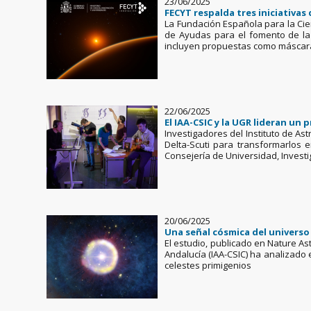
23/06/2025
FECYT respalda tres iniciativas 
La Fundación Española para la Cien
de Ayudas para el fomento de la 
incluyen propuestas como máscaras,
22/06/2025
El IAA-CSIC y la UGR lideran un 
Investigadores del Instituto de Ast
Delta-Scuti para transformarlos 
Consejería de Universidad, Invest
20/06/2025
Una señal cósmica del universo 
El estudio, publicado en Nature As
Andalucía (IAA-CSIC) ha analizado
celestes primigenios