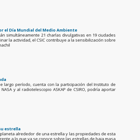
por el Día Mundial del Medio Ambiente
tirán simultáneamente 21 charlas divulgativas en 19 ciudades
r la actividad, el CSIC contribuye a la sensibilización sobre
nachil
ada
 largo período, cuenta con la participación del Instituto de
la NASA y al radiotelescopio ASKAP de CSIRO, podría aportar
u estrella
n planeta alrededor de una estrella y las propiedades de esta
frente a lo que ya se conoce sobre las estrellas de baja masa