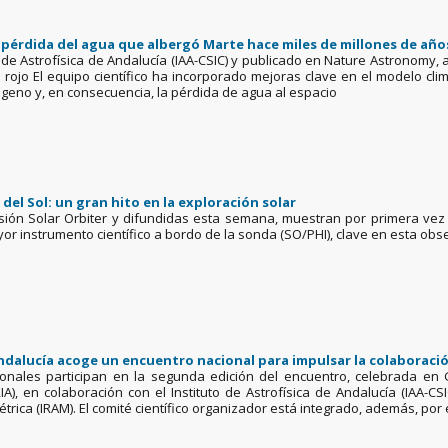
 pérdida del agua que albergó Marte hace miles de millones de año
to de Astrofísica de Andalucía (IAA-CSIC) y publicado en Nature Astronomy, 
 rojo El equipo científico ha incorporado mejoras clave en el modelo cl
ógeno y, en consecuencia, la pérdida de agua al espacio
del Sol: un gran hito en la exploración solar
ión Solar Orbiter y difundidas esta semana, muestran por primera vez el 
ayor instrumento científico a bordo de la sonda (SO/PHI), clave en esta ob
 Andalucía acoge un encuentro nacional para impulsar la colaborac
onales participan en la segunda edición del encuentro, celebrada en 
IA), en colaboración con el Instituto de Astrofísica de Andalucía (IAA-C
rica (IRAM). El comité científico organizador está integrado, además, por el