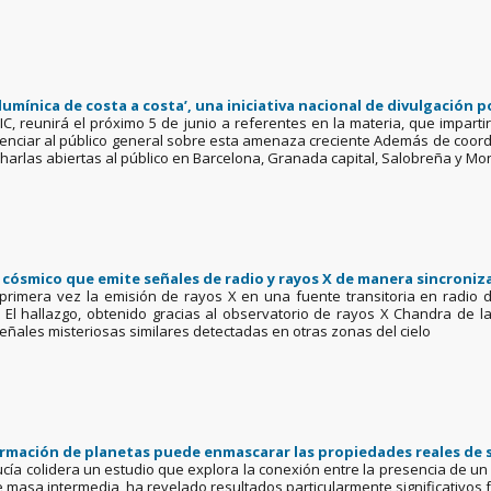
umínica de costa a costa’, una iniciativa nacional de divulgación 
SIC, reunirá el próximo 5 de junio a referentes en la materia, que impar
enciar al público general sobre esta amenaza creciente Además de coordina
harlas abiertas al público en Barcelona, Granada capital, Salobreña y Mo
cósmico que emite señales de radio y rayos X de manera sincroniz
primera vez la emisión de rayos X en una fuente transitoria en radio de
C) El hallazgo, obtenido gracias al observatorio de rayos X Chandra de 
eñales misteriosas similares detectadas en otras zonas del cielo
rmación de planetas puede enmascarar las propiedades reales de s
alucía colidera un estudio que explora la conexión entre la presencia de u
de masa intermedia, ha revelado resultados particularmente significativos 