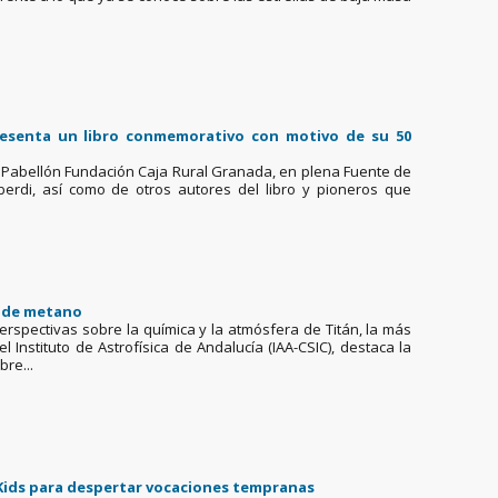
 presenta un libro conmemorativo con motivo de su 50
el Pabellón Fundación Caja Rural Granada, en plena Fuente de
Alberdi, así como de otros autores del libro y pioneros que
s de metano
erspectivas sobre la química y la atmósfera de Titán, la más
 Instituto de Astrofísica de Andalucía (IAA-CSIC), destaca la
bre...
nt Kids para despertar vocaciones tempranas