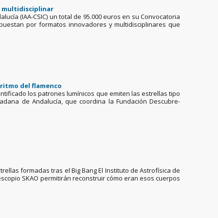
 multidisciplinar
dalucía (IAA-CSIC) un total de 95.000 euros en su Convocatoria
apuestan por formatos innovadores y multidisciplinares que
l ritmo del flamenco
ntificado los patrones lumínicos que emiten las estrellas tipo
udadana de Andalucía, que coordina la Fundación Descubre-
llas formadas tras el Big Bang El Instituto de Astrofísica de
lescopio SKAO permitirán reconstruir cómo eran esos cuerpos