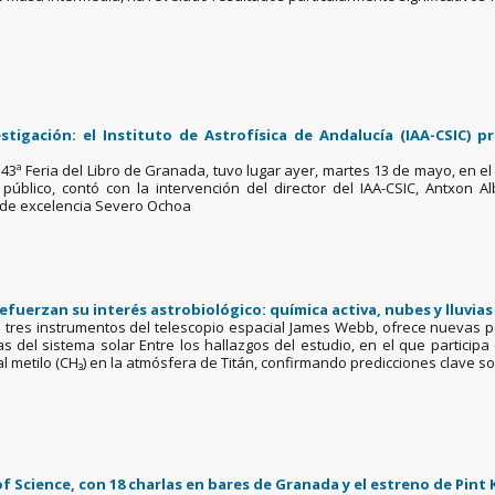
estigación: el Instituto de Astrofísica de Andalucía (IAA-CSIC)
43ª Feria del Libro de Granada, tuvo lugar ayer, martes 13 de mayo, en 
l público, contó con la intervención del director del IAA-CSIC, Antxon 
o de excelencia Severo Ochoa
efuerzan su interés astrobiológico: química activa, nubes y lluvia
e tres instrumentos del telescopio espacial James Webb, ofrece nuevas p
 del sistema solar Entre los hallazgos del estudio, en el que participa el
l metilo (CH₃) en la atmósfera de Titán, confirmando predicciones clave so
nt of Science, con 18 charlas en bares de Granada y el estreno de Pi