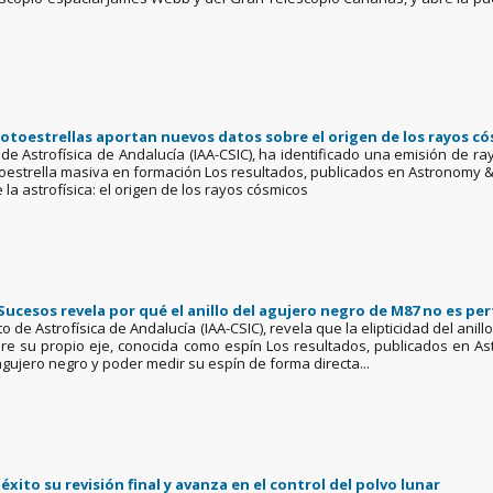
toestrellas aportan nuevos datos sobre el origen de los rayos c
uto de Astrofísica de Andalucía (IAA-CSIC), ha identificado una emisión 
oestrella masiva en formación Los resultados, publicados en Astronomy 
a astrofísica: el origen de los rayos cósmicos
Sucesos revela por qué el anillo del agujero negro de M87 no es pe
uto de Astrofísica de Andalucía (IAA-CSIC), revela que la elipticidad del an
re su propio eje, conocida como espín Los resultados, publicados en As
 agujero negro y poder medir su espín de forma directa...
xito su revisión final y avanza en el control del polvo lunar