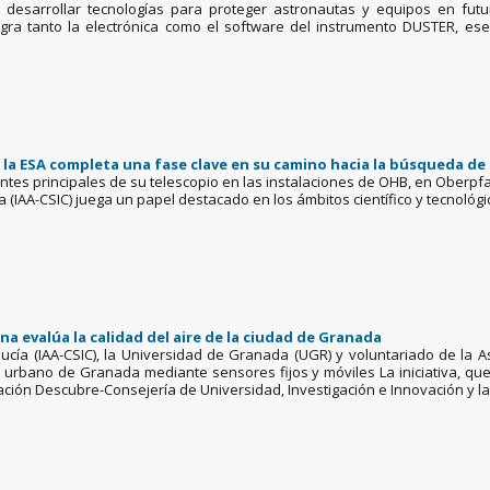
á desarrollar tecnologías para proteger astronautas y equipos en futur
tegra tanto la electrónica como el software del instrumento DUSTER, ese
e la ESA completa una fase clave en su camino hacia la búsqueda d
tes principales de su telescopio en las instalaciones de OHB, en Oberpfa
ía (IAA-CSIC) juega un papel destacado en los ámbitos científico y tecnológ
a evalúa la calidad del aire de la ciudad de Granada
dalucía (IAA-CSIC), la Universidad de Granada (UGR) y voluntariado de l
 urbano de Granada mediante sensores fijos y móviles La iniciativa, qu
ción Descubre-Consejería de Universidad, Investigación e Innovación y la