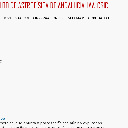
TUTO DE ASTROFÍSICA DE ANDALUCÍA, IAA-CSIC
DIVULGACIÓN
OBSERVATORIOS
SITEMAP
CONTACTO
C.
ivo
metales, que apunta a procesos físicos aún no explicados El
uerta a investigar los procesos energéticos que dominaron en